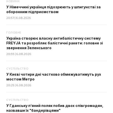
НОВИНИ
У Німеччині українця підозрюють у шпигунстві за
оборонним підприємством
20:57 | 6.08.2026
ГОЛОВНЕ
Україна створює власну антибалістичну систему
FREYJA та розробляє балістичні ракети: головне зі
звернення Зеленського
20:55 | 6.08.2026
СУСПІЛЬСТВО
У Києві чотири дні частково обмежуватимуть рух
мостом Метро
20:25 | 6.08.2026
СУСПІЛЬСТВО
У Гданську п’яний поляк побив двох співгромадян,
назвавши їх "бандерівцями"