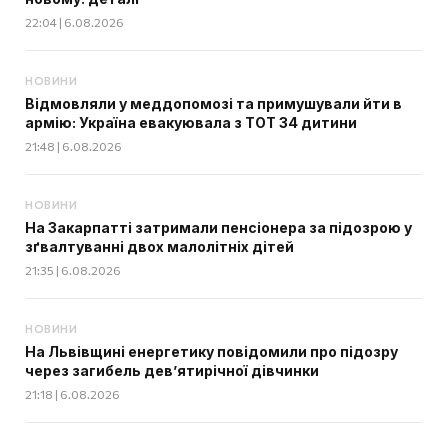
22:04 | 6.08.2026
НОВИНИ
Відмовляли у меддопомозі та примушували йти в
армію: Україна евакуювала з ТОТ 34 дитини
21:48 | 6.08.2026
НОВИНИ
На Закарпатті затримали пенсіонера за підозрою у
зґвалтуванні двох малолітніх дітей
21:35 | 6.08.2026
НОВИНИ
На Львівщині енергетику повідомили про підозру
через загибель дев’ятирічної дівчинки
21:18 | 6.08.2026