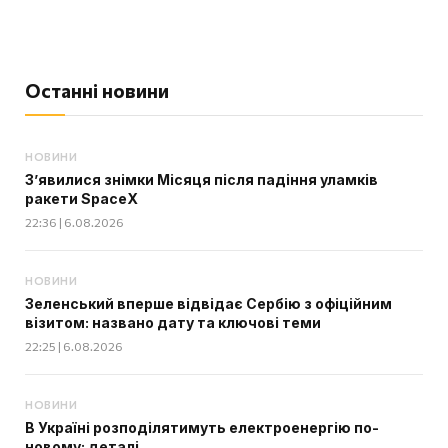
Останні новини
НОВИНИ
З’явилися знімки Місяця після падіння уламків
ракети SpaceX
22:36 | 6.08.2026
НОВИНИ
Зеленський вперше відвідає Сербію з офіційним
візитом: названо дату та ключові теми
22:25 | 6.08.2026
НОВИНИ
В Україні розподілятимуть електроенергію по-
новому: деталі