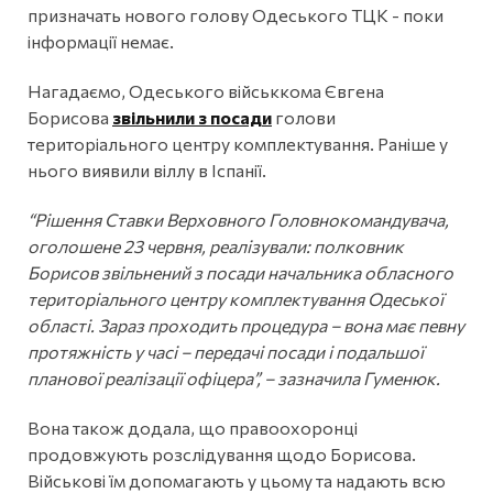
призначать нового голову Одеського ТЦК - поки
інформації немає.
Нагадаємо, Одеського військкома Євгена
Борисова
звільнили з посади
голови
територіального центру комплектування. Раніше у
нього виявили віллу в Іспанії.
“Рішення Ставки Верховного Головнокомандувача,
оголошене 23 червня, реалізували: полковник
Борисов звільнений з посади начальника обласного
територіального центру комплектування Одеської
області. Зараз проходить процедура – вона має певну
протяжність у часі – передачі посади і подальшої
планової реалізації офіцера”, – зазначила Гуменюк.
Вона також додала, що правоохоронці
продовжують розслідування щодо Борисова.
Військові їм допомагають у цьому та надають всю