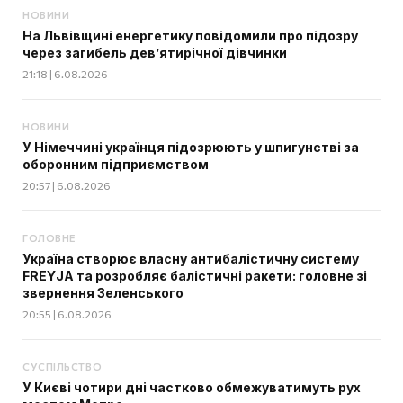
НОВИНИ
На Львівщині енергетику повідомили про підозру
через загибель дев’ятирічної дівчинки
21:18 | 6.08.2026
НОВИНИ
У Німеччині українця підозрюють у шпигунстві за
оборонним підприємством
20:57 | 6.08.2026
ГОЛОВНЕ
Україна створює власну антибалістичну систему
FREYJA та розробляє балістичні ракети: головне зі
звернення Зеленського
20:55 | 6.08.2026
СУСПІЛЬСТВО
У Києві чотири дні частково обмежуватимуть рух