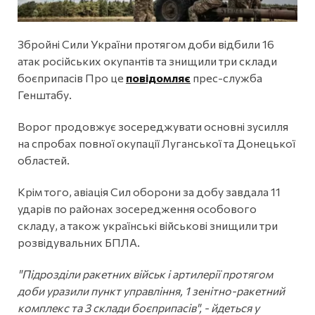
Збройні Сили України протягом доби відбили 16
атак російських окупантів та знищили три склади
боєприпасів Про це
повідомляє
прес-служба
Генштабу.
Ворог продовжує зосереджувати основні зусилля
на спробах повної окупації Луганської та Донецької
областей.
Крім того, авіація Сил оборони за добу завдала 11
ударів по районах зосередження особового
складу, а також українські військові знищили три
розвідувальних БПЛА.
"Підрозділи ракетних військ і артилерії протягом
доби уразили пункт управління, 1 зенітно-ракетний
комплекс та 3 склади боєприпасів", - йдеться у