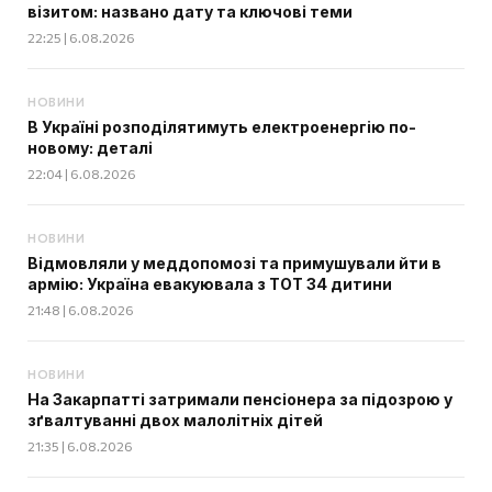
візитом: названо дату та ключові теми
22:25 | 6.08.2026
НОВИНИ
В Україні розподілятимуть електроенергію по-
новому: деталі
22:04 | 6.08.2026
НОВИНИ
Відмовляли у меддопомозі та примушували йти в
армію: Україна евакуювала з ТОТ 34 дитини
21:48 | 6.08.2026
НОВИНИ
На Закарпатті затримали пенсіонера за підозрою у
зґвалтуванні двох малолітніх дітей
21:35 | 6.08.2026