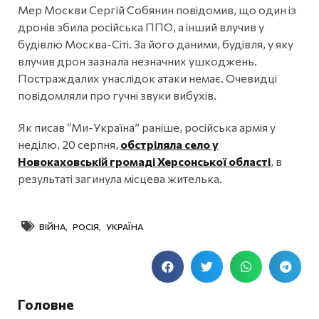
Мер Москви Сергій Собянин повідомив, що один із
дронів збила російська ППО, а інший влучив у
будівлю Москва-Сіті. За його даними, будівля, у яку
влучив дрон зазнала незначних ушкоджень.
Постраждалих унаслідок атаки немає. Очевидці
повідомляли про гучні звуки вибухів.
Як писав “Ми-Україна” раніше, російська армія у
неділю, 20 серпня,
обстріляла село у
Новокаховській громаді Херсонської області
, в
результаті загинула місцева жителька.
ВІЙНА
,
РОСІЯ
,
УКРАЇНА
Головне