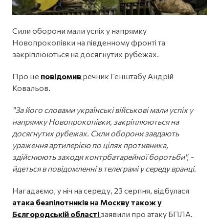
Сили оборони мали успіх у напрямку
Новопрокопівки на південному фронті та
закріплюються на досягнутих рубежах.
Про це
повідомив
речник Генштабу Андрій
Ковальов.
"За його словами українські військові мали успіх у
напрямку Новопрокопівки, закріплюються на
досягнутих рубежах. Сили оборони завдають
ураження артилерією по цілях противника,
здійснюють заходи контрбатарейної боротьби", -
йдеться в повідомленні в телеграмі у середу вранці.
Нагадаємо, у ніч на середу, 23 серпня, відбулася
атака безпілотників на Москву також у
Бєлгородській області
заявили про атаку БПЛА.