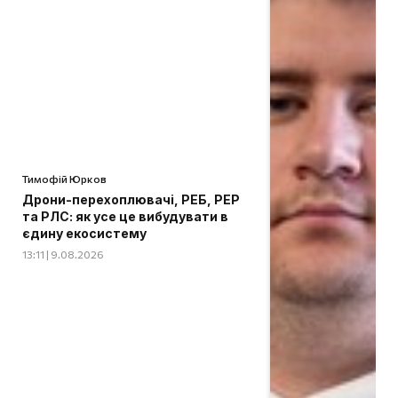
Тимофій Юрков
Дрони-перехоплювачі, РЕБ, РЕР
та РЛС: як усе це вибудувати в
єдину екосистему
13:11 | 9.08.2026