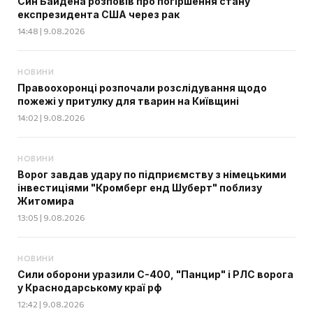
Син Байдена розповів про погіршення стану
експрезидента США через рак
14:48 | 9.08.2026
НОВИНИ
Правоохоронці розпочали розслідування щодо
пожежі у притулку для тварин на Київщині
14:02 | 9.08.2026
НОВИНИ
Ворог завдав удару по підприємству з німецькими
інвестиціями "Кромберг енд Шуберт" поблизу
Житомира
13:05 | 9.08.2026
НОВИНИ
Сили оборони уразили С-400, "Панцир" і РЛС ворога
у Краснодарському краї рф
12:42 | 9.08.2026