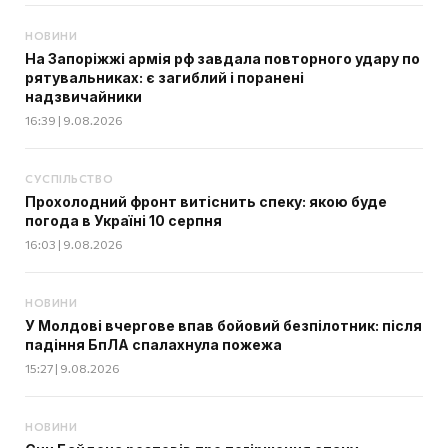
НОВИНИ
На Запоріжжі армія рф завдала повторного удару по
рятувальниках: є загиблий і поранені
надзвичайники
16:39 | 9.08.2026
СУСПІЛЬСТВО
Прохолодний фронт витіснить спеку: якою буде
погода в Україні 10 серпня
16:03 | 9.08.2026
НОВИНИ
У Молдові вчергове впав бойовий безпілотник: після
падіння БпЛА спалахнула пожежа
15:27 | 9.08.2026
НОВИНИ