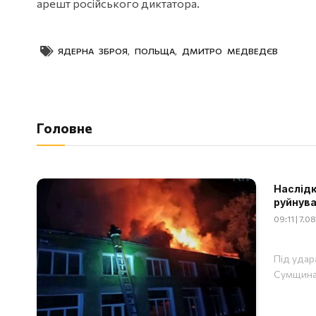
арешт російського диктатора.
ЯДЕРНА ЗБРОЯ
,
ПОЛЬЩА
,
ДМИТРО МЕДВЕДЄВ
Головне
Наслідки
руйнува
09:11 | 7.
Під удар
Сумщина