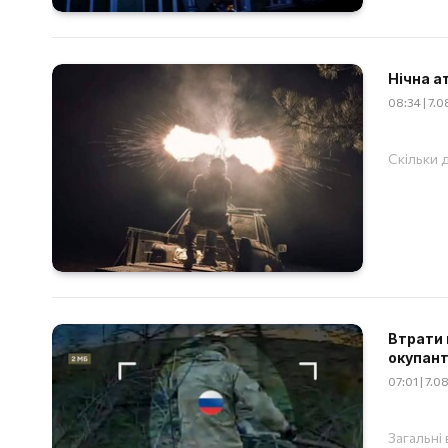
Нічна а
08:34 | 7.
Скільки д
Втрати 
окупант
07:01 | 7.
Загальні