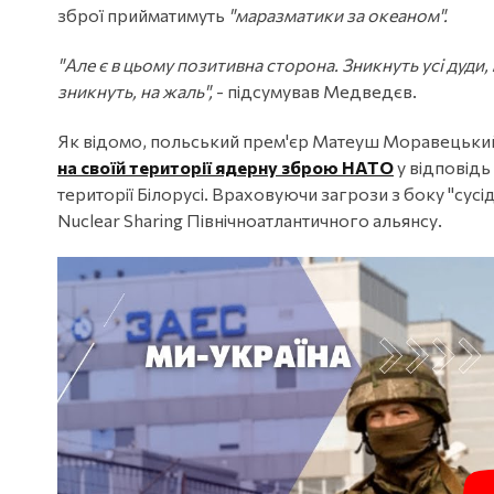
зброї прийматимуть
"маразматики за океаном".
"Але є в цьому позитивна сторона. Зникнуть усі дуди, 
зникнуть, на жаль",
- підсумував Медведєв.
Як відомо, польський прем'єр Матеуш Моравецьки
на своїй території ядерну зброю НАТО
у відповідь
території Білорусі. Враховуючи загрози з боку "сусід
Nuclear Sharing Північноатлантичного альянсу.