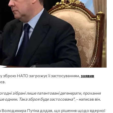
ну зброю НАТО загрожує її застосуванням,
заявив
єв.
огодні зібрані лише патентовані дегенерати, прохання
ше одним. Така зброя буде застосована"
, - написав він.
 Володимира Путіна додав, що рішення щодо ядерної