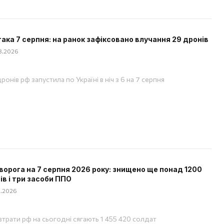
така 7 серпня: на ранок зафіксовано влучання 29 дронів
08.2026
ронів рф запустила по Україні в ніч з 6 на 7 серпня
ворога на 7 серпня 2026 року: знищено ще понад 1200
ів і три засоби ППО
08.2026
 втрати рф на сьогодні сягають 1 455 420 солдат