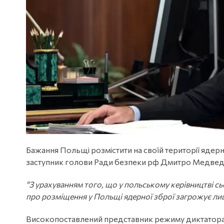
Бажання Польщі розмістити на своїй території ядер
заступник голови Ради безпеки рф Дмитро Медвед
"З урахуванням того, що у польському керівництві сь
про розміщення у Польщі ядерної зброї загрожує ли
Високопоставлений представник режиму диктатора