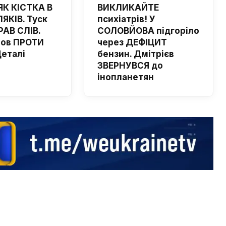
ЯК КІСТКА В
ВИКЛИКАЙТЕ
ЯКІВ. Туск
психіатрів! У
РАВ СЛІВ.
СОЛОВЙОВА підгоріло
шов ПРОТИ
через ДЕФІЦИТ
Деталі
бензин. Дмітрієв
ЗВЕРНУВСЯ до
інопланетян