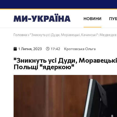
НОВИНИ
ПУБ
Головна
»
"Зникнуть усі Дуди, Моравецькі, Качинські": Медведє
1 Липня, 2023
17:42
Кротовська Ольга
"Зникнуть усі Дуди, Моравецькі
Польщі "ядеркою"