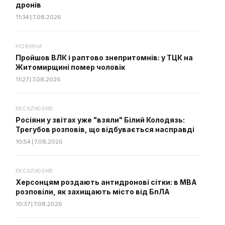
дронів
11:34 | 7.08.2026
НОВИНИ
Пройшов ВЛК і раптово знепритомнів: у ТЦК на
Житомирщині помер чоловік
11:27 | 7.08.2026
ЕКСКЛЮЗИВ
Росіяни у звітах уже "взяли" Білий Колодязь:
Трегубов розповів, що відбувається насправді
10:54 | 7.08.2026
ЕКСКЛЮЗИВ
Херсонцям роздають антидронові сітки: в МВА
розповіли, як захищають місто від БпЛА
10:37 | 7.08.2026