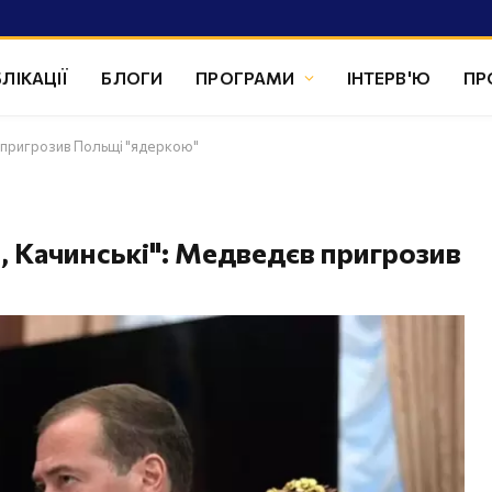
ЛІКАЦІЇ
БЛОГИ
ПРОГРАМИ
ІНТЕРВ'Ю
ПР
в пригрозив Польщі "ядеркою"
, Качинські": Медведєв пригрозив