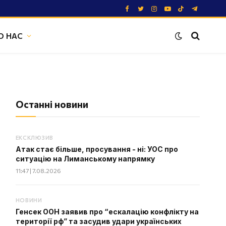
Facebook
Twitter
Instagram
YouTube
TikTok
Telegram
О НАС
Останні новини
ЕКСКЛЮЗИВ
Атак стає більше, просування - ні: УОС про
ситуацію на Лиманському напрямку
11:47 | 7.08.2026
НОВИНИ
Генсек ООН заявив про “ескалацію конфлікту на
території рф” та засудив удари українських