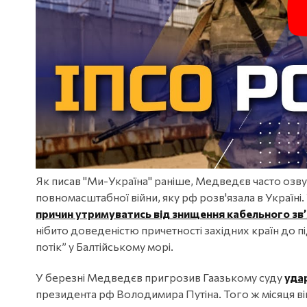
Як писав "Ми-Україна" раніше, Медведєв часто озвуч
повномасштабної війни, яку рф розв'язала в Україні. 
причин утримуватись від знищення кабельного зв’я
нібито доведеністю причетності західних країн до 
потік” у Балтійському морі.
У березні Медведєв пригрозив Гаазькому суду
уда
президента рф Володимира Путіна. Того ж місяця в