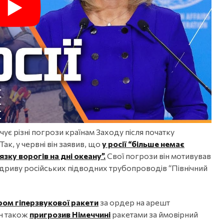
ує різні погрози країнам Заходу після початку
Так, у червні він заявив, що
у росії “більше немає
зку ворогів на дні океану”.
Свої погрози він мотивував
підриву російських підводних трубопроводів “Північний
ром гіперзвукової ракети
за ордер на арешт
ін також
пригрозив Німеччині
ракетами за ймовірний