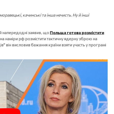
моравецькі, качинські та інша нечисть. Ну й інші
й напередодні заявив, що
Польща готова розмістити
 на наміри рф розмістити тактичну ядерну зброю на
ів" він висловив бажання країни взяти участь у програмі