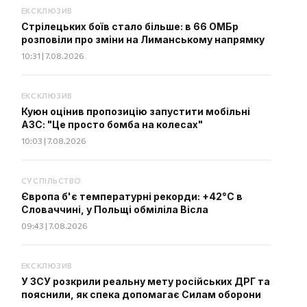
ЕКСКЛЮЗИВ
Стрілецьких боїв стало більше: в 66 ОМБр
розповіли про зміни на Лиманському напрямку
10:31 | 7.08.2026
ЕКСКЛЮЗИВ
Куюн оцінив пропозицію запустити мобільні
АЗС: "Це просто бомба на колесах"
10:03 | 7.08.2026
СУСПІЛЬСТВО
Європа б'є температурні рекорди: +42°C в
Словаччині, у Польщі обміліла Вісла
09:43 | 7.08.2026
ЕКСКЛЮЗИВ
У ЗСУ розкрили реальну мету російських ДРГ та
пояснили, як спека допомагає Силам оборони