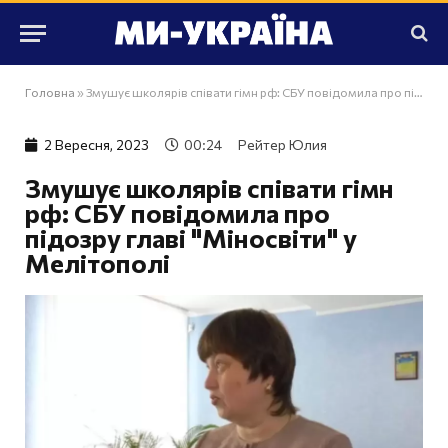
Головна
»
Змушує школярів співати гімн рф: СБУ повідомила про підозру главі "Міносвіти" у Мелітополі
2 Вересня, 2023
00:24
Рейтер Юлия
Змушує школярів співати гімн
рф: СБУ повідомила про
підозру главі "Міносвіти" у
Мелітополі