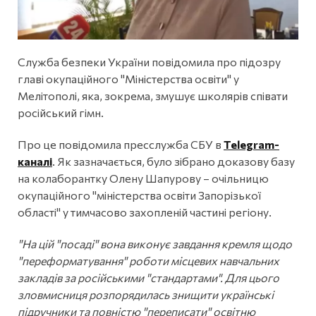
Служба безпеки України повідомила про підозру
главі окупаційного "Міністерства освіти" у
Мелітополі, яка, зокрема, змушує школярів співати
російський гімн.
Про це повідомила пресслужба СБУ в
Telegram-
каналі
. Як зазначається, було зібрано доказову базу
на колаборантку Олену Шапурову – очільницю
окупаційного "міністерства освіти Запорізької
області" у тимчасово захопленій частині регіону.
"На цій "посаді" вона виконує завдання кремля щодо
"переформатування" роботи місцевих навчальних
закладів за російськими "стандартами". Для цього
зловмисниця розпорядилась знищити українські
підручники та повністю "переписати" освітню