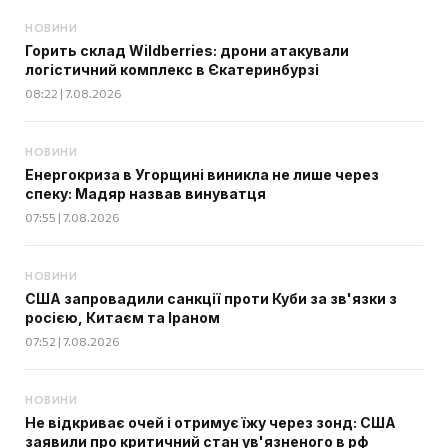
НОВИНИ
Горить склад Wildberries: дрони атакували
логістичний комплекс в Єкатеринбурзі
08:22 | 7.08.2026
НОВИНИ
Енергокриза в Угорщині виникла не лише через
спеку: Мадяр назвав винуватця
07:55 | 7.08.2026
НОВИНИ
США запровадили санкції проти Куби за зв'язки з
росією, Китаєм та Іраном
07:52 | 7.08.2026
НОВИНИ
Не відкриває очей і отримує їжу через зонд: США
заявили про критичний стан ув'язненого в рф