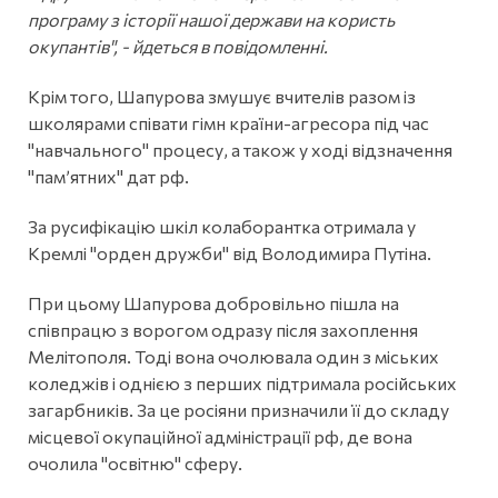
програму з історії нашої держави на користь
окупантів", - йдеться в повідомленні.
Крім того, Шапурова змушує вчителів разом із
школярами співати гімн країни-агресора під час
"навчального" процесу, а також у ході відзначення
"пам’ятних" дат рф.
За русифікацію шкіл колаборантка отримала у
Кремлі "орден дружби" від Володимира Путіна.
При цьому Шапурова добровільно пішла на
співпрацю з ворогом одразу після захоплення
Мелітополя. Тоді вона очолювала один з міських
коледжів і однією з перших підтримала російських
загарбників. За це росіяни призначили її до складу
місцевої окупаційної адміністрації рф, де вона
очолила "освітню" сферу.