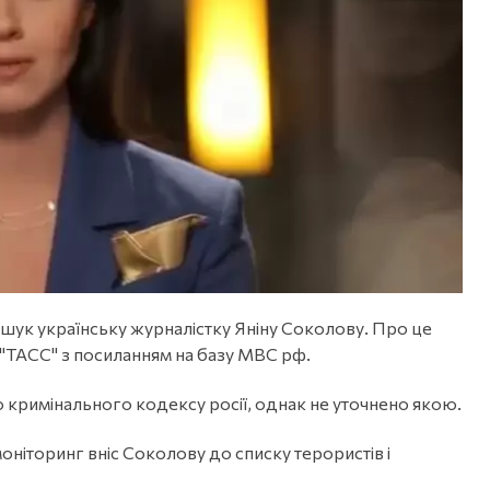
зшук українську журналістку Яніну Соколову. Про це
"ТАСС" з посиланням на базу МВС рф.
 кримінального кодексу росії, однак не уточнено якою.
ніторинг вніс Соколову до списку терористів і