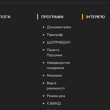
ЛОГИ
ПРОГРАМИ
ІНТЕРВ'Ю
Документалки
Параграф
ЩОПРАВДА?!
Панюта
Підсумки
Невідворотне
покарання
Незламні
Версії
реальності
Режим дна
Є ВИХІД