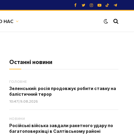
Facebook
Twitter
Instagram
YouTube
TikTok
Telegram
О НАС
Останні новини
ГОЛОВНЕ
Зеленський: росія продовжує робити ставку на
балістичний терор
10:47 | 9.08.2026
НОВИНИ
Російські війська завдали ракетного удару по
багатоповерхівці в Салтівському районі