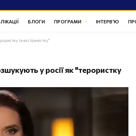
ЛІКАЦІЇ
БЛОГИ
ПРОГРАМИ
ІНТЕРВ'Ю
ПР
ерористку та екстремістку"
зшукують у росії як "терористку