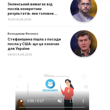
Зеленський вимагає від
послів конкретних
результатів: яке головне
завдання дипломатів
10:20 | 4.08.2026
Володимир Фесенко
Стефанішина пішла з посади
посла у США: що це означає
для України
08:50 | 4.08.2026