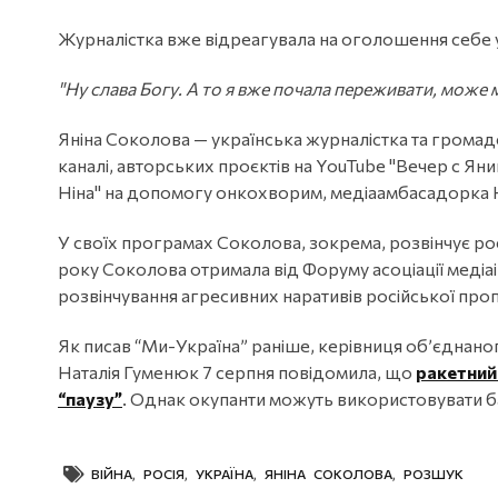
Журналістка вже відреагувала на оголошення себе у
"Ну слава Богу. А то я вже почала переживати, може
Яніна Соколова — українська журналістка та громадс
каналі, авторських проєктів на YouTube "Вечер с Ян
Ніна" на допомогу онкохворим, медіаамбасадорка H
У своїх програмах Соколова, зокрема, розвінчує рос
року Соколова отримала від Форуму асоціації медіаі
розвінчування агресивних наративів російської про
Як писав “Ми-Україна” раніше, керівниця об’єднан
Наталія Гуменюк 7 серпня повідомила, що
ракетний 
“паузу”
. Однак окупанти можуть використовувати ба
ВІЙНА
,
РОСІЯ
,
УКРАЇНА
,
ЯНІНА СОКОЛОВА
,
РОЗШУК