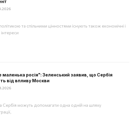
ент
08.2026
політикою та спільними цінностями існують також економічні і
і інтереси
е маленька росія": Зеленський заявив, що Сербія
ть від впливу Москви
08.2026
та Сербія можуть допомагати одна одній на шляху
рації,