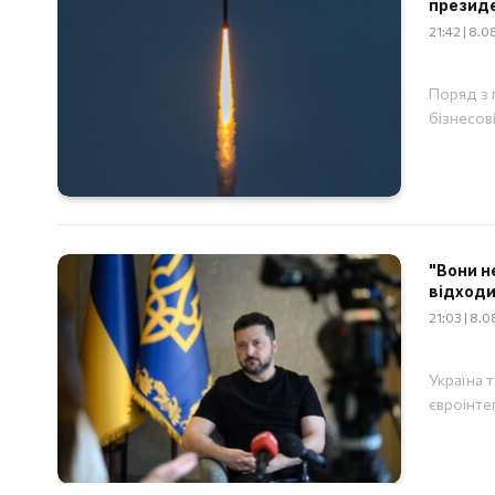
презид
21:42 | 8.
Поряд з 
бізнесов
"Вони н
відходи
21:03 | 8.
Україна 
євроінтег