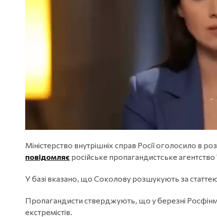
Міністерство внутрішніх справ Росії оголосило в ро
повідомляє
російське пропагандистське агентство 
У базі вказано, що Соколову розшукують за статтею
Пропагандисти стверджують, що у березні Росфінмо
екстремістів.