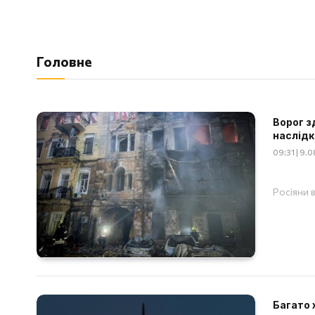
Головне
Ворог з
наслідк
09:31 | 9.
Росіяни 
Багато 