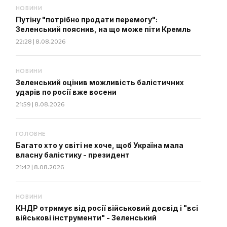
НОВИНИ
Путіну "потрібно продати перемогу":
Зеленський пояснив, на що може піти Кремль
22:28 | 8.08.2026
НОВИНИ
Зеленський оцінив можливість балістичних
ударів по росії вже восени
21:59 | 8.08.2026
ГОЛОВНЕ
Багато хто у світі не хоче, щоб Україна мала
власну балістику - президент
21:42 | 8.08.2026
НОВИНИ
КНДР отримує від росії військовий досвід і "всі
військові інструменти" - Зеленський