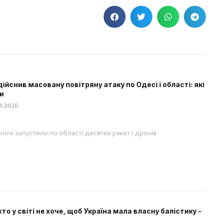
дійснив масовану повітряну атаку по Одесі і області: які
и
08.2026
вночі запустили по області десятки ракет і дронів
хто у світі не хоче, щоб Україна мала власну балістику -