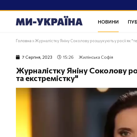
НОВИНИ
ПУБ
Головна
»
Журналістку Яніну Соколову розшукують у росії як "т
7 Серпня, 2023
15:26
Жилінська Софія
Журналістку Яніну Соколову ро
та екстремістку"