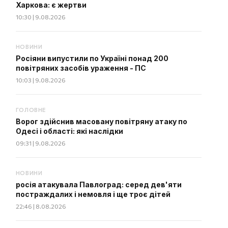
Харкова: є жертви
10:30 | 9.08.2026
НОВИНИ
Росіяни випустили по Україні понад 200
повітряних засобів ураження - ПС
10:03 | 9.08.2026
ГОЛОВНЕ
Ворог здійснив масовану повітряну атаку по
Одесі і області: які наслідки
09:31 | 9.08.2026
НОВИНИ
росія атакувала Павлоград: серед дев'яти
постраждалих і немовля і ще троє дітей
22:46 | 8.08.2026