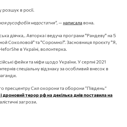
 розшук в росії.
 моя русофобія недостатня"
, —
написала
вона.
ька діячка,. Авторка і ведуча програми "Рандеву" на 5
иной Соколовой" та "Соромно!". Засновниця проєкту "Я,
eforShe в Україні, волонтерка.
ійські фейки та міфи щодо України. У серпні 2021
нтернів спеціальну відзнаку за особливий внесок в
паганди.
ого пресцентру Сил охорони та оборони “Південь”
і дроновий терор рф на декілька днів поставила на
лістичні загрози.