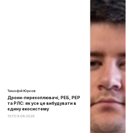
Тимофій Юрков
Дрони-перехоплювачі, РЕБ, РЕР
та РЛС: як усе це вибудувати в
єдину екосистему
13:11 | 9.08.2026