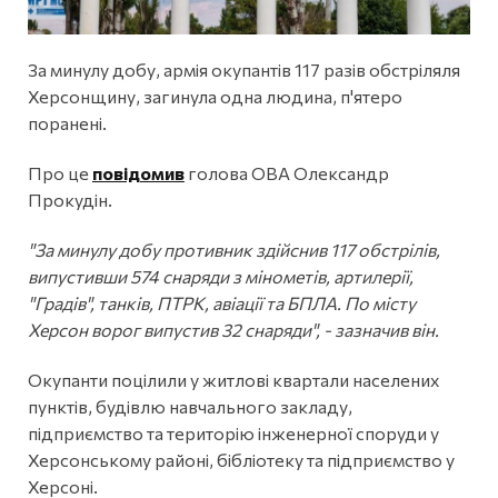
За минулу добу, армія окупантів 117 разів обстріляля
Херсонщину, загинула одна людина, п'ятеро
поранені.
Про це
повідомив
голова ОВА Олександр
Прокудін.
"За минулу добу противник здійснив 117 обстрілів,
випустивши 574 снаряди з мінометів, артилерії,
"Градів", танків, ПТРК, авіації та БПЛА. По місту
Херсон ворог випустив 32 снаряди", - зазначив він.
Окупанти поцілили у житлові квартали населених
пунктів, будівлю навчального закладу,
підприємство та територію інженерної споруди у
Херсонському районі, бібліотеку та підприємство у
Херсоні.