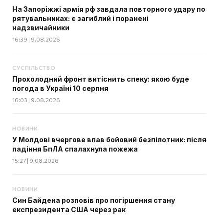
На Запоріжжі армія рф завдала повторного удару по
рятувальниках: є загиблий і поранені
надзвичайники
16:39 | 9.08.2026
СУСПІЛЬСТВО
Прохолодний фронт витіснить спеку: якою буде
погода в Україні 10 серпня
16:03 | 9.08.2026
НОВИНИ
У Молдові вчергове впав бойовий безпілотник: після
падіння БпЛА спалахнула пожежа
15:27 | 9.08.2026
НОВИНИ
Син Байдена розповів про погіршення стану
експрезидента США через рак