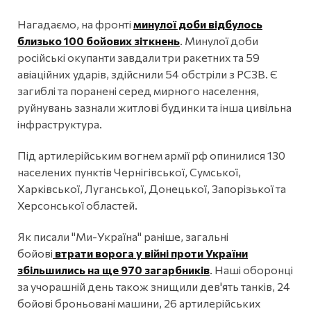
Нагадаємо, на фронті
минулої доби відбулось
близько 100 бойових зіткнень
. Минулої доби
російські окупанти завдали три ракетних та 59
авіаційних ударів, здійснили 54 обстріли з РСЗВ. Є
загиблі та поранені серед мирного населення,
руйнувань зазнали житлові будинки та інша цивільна
інфраструктура.
Під артилерійським вогнем армії рф опинилися 130
населених пунктів Чернігівської, Сумської,
Харківської, Луганської, Донецької, Запорізької та
Херсонської областей.
Як писали "Ми-Україна" раніше, загальні
бойові
втрати ворога у війні проти України
збільшились на ще 970 загарбників
. Наші оборонці
за учорашній день також знищили дев'ять танків, 24
бойові броньовані машини, 26 артилерійських