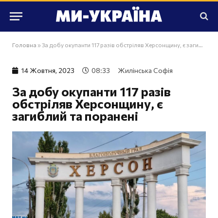
Головна
»
За добу окупанти 117 разів обстріляв Херсонщину, є загиблий та поранені
14 Жовтня, 2023
08:33
Жилінська Софія
За добу окупанти 117 разів
обстріляв Херсонщину, є
загиблий та поранені