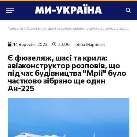
Головна
»
Є фюзеляж, шасі та крила: авіаконструктор розповів, що під час будівництва "Мрії" було частково зібрано ще один Ан-225
14 Вересня, 2023
23:06
Ірина Маринюк
Є фюзеляж, шасі та крила:
авіаконструктор розповів, що
під час будівництва "Мрії" було
частково зібрано ще один
Ан-225