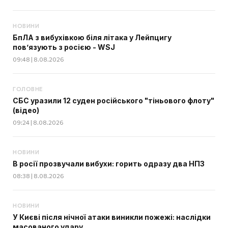
НОВИНИ
БпЛА з вибухівкою біля літака у Лейпцигу
пов’язують з росією - WSJ
09:48 | 8.08.2026
ГОЛОВНЕ
СБС уразили 12 суден російського "тіньового флоту"
(відео)
09:24 | 8.08.2026
НОВИНИ
В росії прозвучали вибухи: горить одразу два НПЗ
08:38 | 8.08.2026
НОВИНИ
У Києві після нічної атаки виникли пожежі: наслідки
масованого удару