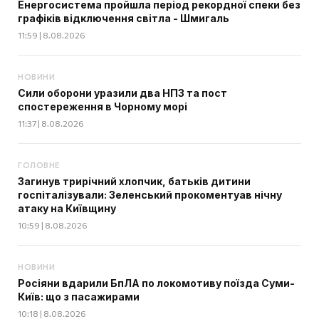
Енергосистема пройшла період рекордної спеки без
графіків відключення світла - Шмигаль
11:59 | 8.08.2026
НОВИНИ
Сили оборони уразили два НПЗ та пост
спостереження в Чорному морі
11:37 | 8.08.2026
ГОЛОВНЕ
Загинув трирічний хлопчик, батьків дитини
госпіталізували: Зеленський прокоментуав нічну
атаку на Київщину
10:59 | 8.08.2026
НОВИНИ
Росіяни вдарили БпЛА по локомотиву поїзда Суми-
Київ: що з пасажирами
10:18 | 8.08.2026