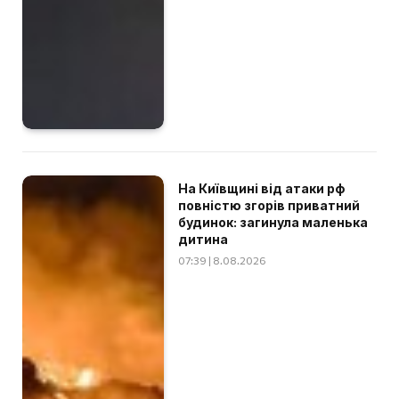
На Київщині від атаки рф
повністю згорів приватний
будинок: загинула маленька
дитина
07:39 | 8.08.2026