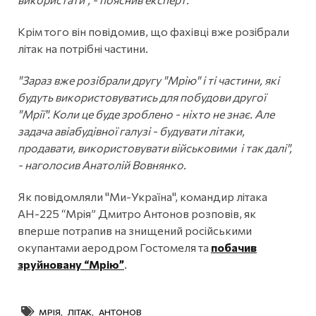
Крім того він повідомив, що фахівці вже розібрали
літак на потрібні частини.
"Зараз вже розібрали другу "Мрію" і ті частини, які
будуть використовуватись для побудови другої
"Мрії". Коли це буде зроблено - ніхто не знає. Але
задача авіабудівної галузі - будувати літаки,
продавати, використовувати військовими і так далі",
- наголосив Анатолій Вовнянко.
Як повідомляли "Ми-Україна", командир літака
АН-225 “Мрія” Дмитро Антонов розповів, як
вперше потрапив на знищений російськими
окупантами аеродром Гостомеля та
побачив
зруйновану “Мрію”
.
МРІЯ
,
ЛІТАК
,
АНТОНОВ