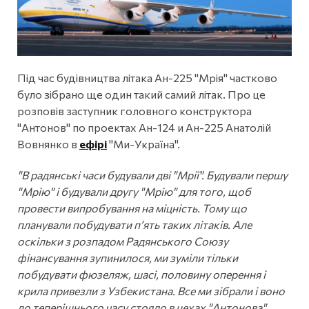
Під час будівництва літака Ан-225 "Мрія" частково
було зібрано ще один такий самий літак. Про це
розповів заступник головного конструктора
"Антонов" по проектах Ан-124 и Ан-225 Анатолій
Вовнянко в
ефірі
"Ми-Україна".
"В радянські часи будували дві "Мрії". Будували першу
"Мрію" і будували другу "Мрію" для того, щоб
провести випробування на міцність. Тому що
планували побудувати п’ять таких літаків. Але
оскільки з розпадом Радянського Cоюзу
фінансування зупинилося, ми зуміли тільки
побудувати фюзеляж, шасі, половину оперення і
крила привезли з Узбекистана. Все ми зібрали і воно
до теперішнього часу стояло в цехах "Антонова".