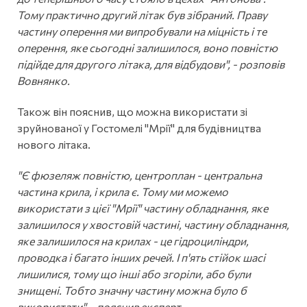
Тому практично другий літак був зібраний. Праву
частину оперення ми випробували на міцність і те
оперення, яке сьогодні залишилося, воно повністю
підійде для другого літака, для відбудови", - розповів
Вовнянко.
Також він пояснив, що можна використати зі
зруйнованої у Гостомелі "Мрії" для будівництва
нового літака.
"Є фюзеляж повністю, центроплан - центральна
частина крила, і крила є. Тому ми можемо
використати з цієї "Мрії" частину обладнання, яке
залишилося у хвостовій частині, частину обладнання,
яке залишилося на крилах - це гідроциліндри,
проводка і багато інших речей. І п'ять стійок шасі
лишилися, тому що інші або згоріли, або були
знищені. Тобто значну частину можна було б
використати", - пояснив експерт.