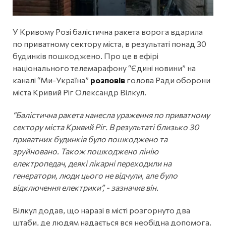
У Кривому Розі балістична ракета ворога вдарила
по приватному сектору міста, в результаті понад 30
будинків пошкоджено. Про це в ефірі
національного телемарафону “Єдині новини” на
каналі “Ми-Україна”
розповів
голова Ради оборони
міста Кривий Ріг Олександр Вілкул.
“Балістична ракета нанесла ураження по приватному
сектору міста Кривий Ріг. В результаті близько 30
приватних будинків було пошкоджено та
зруйновано. Також пошкоджено лінію
електропедач, деякі лікарні переходили на
генератори, люди цього не відчули, але було
відключення електрики”, - зазначив він.
Вілкул додав, що наразі в місті розгорнуто два
штаби, де людям надається вся необідна допомога.