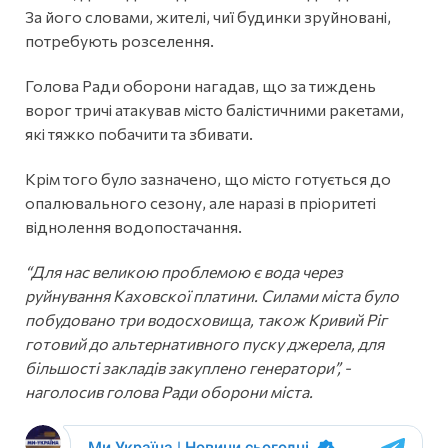
За його словами, жителі, чиї будинки зруйновані,
потребують розселення.
Голова Ради оборони нагадав, що за тиждень
ворог тричі атакував місто балістичними ракетами,
які тяжко побачити та збивати.
Крім того було зазначено, що місто готується до
опалювального сезону, але наразі в пріоритеті
віднолення водопостачання.
“Для нас великою проблемою є вода через
руйнування Каховскої платини. Силами міста було
побудовано три водосховища, також Кривий Ріг
готовий до альтернативного пуску джерела, для
більшості закладів закуплено генератори”, -
наголосив голова Ради оборони міста.