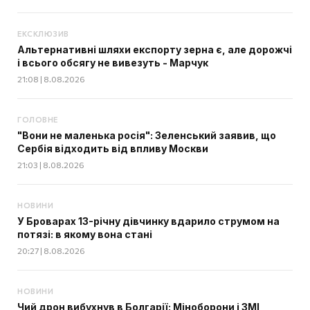
ЕКСКЛЮЗИВ
Альтернативні шляхи експорту зерна є, але дорожчі
і всього обсягу не вивезуть - Марчук
21:08 | 8.08.2026
ГОЛОВНЕ
"Вони не маленька росія": Зеленський заявив, що
Сербія відходить від впливу Москви
21:03 | 8.08.2026
НОВИНИ
У Броварах 13-річну дівчинку вдарило струмом на
потязі: в якому вона стані
20:27 | 8.08.2026
НОВИНИ
Чий дрон вибухнув в Болгарії: Міноборони і ЗМІ