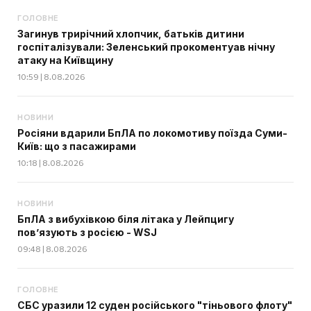
ГОЛОВНЕ
Загинув трирічний хлопчик, батьків дитини
госпіталізували: Зеленський прокоментуав нічну
атаку на Київщину
10:59 | 8.08.2026
НОВИНИ
Росіяни вдарили БпЛА по локомотиву поїзда Суми-
Київ: що з пасажирами
10:18 | 8.08.2026
НОВИНИ
БпЛА з вибухівкою біля літака у Лейпцигу
пов’язують з росією - WSJ
09:48 | 8.08.2026
ГОЛОВНЕ
СБС уразили 12 суден російського "тіньового флоту"