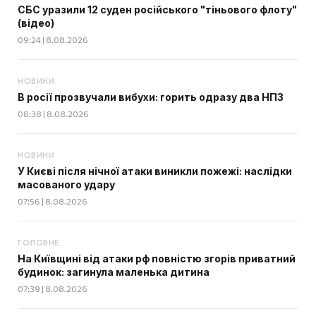
СБС уразили 12 суден російського "тіньового флоту"
(відео)
09:24 | 8.08.2026
НОВИНИ
В росії прозвучали вибухи: горить одразу два НПЗ
08:38 | 8.08.2026
НОВИНИ
У Києві після нічної атаки виникли пожежі: наслідки
масованого удару
07:56 | 8.08.2026
ГОЛОВНЕ
На Київщині від атаки рф повністю згорів приватний
будинок: загинула маленька дитина
07:39 | 8.08.2026