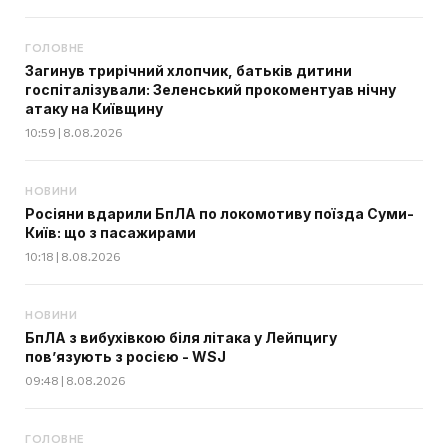
ГОЛОВНЕ
Загинув трирічний хлопчик, батьків дитини
госпіталізували: Зеленський прокоментуав нічну
атаку на Київщину
10:59 | 8.08.2026
НОВИНИ
Росіяни вдарили БпЛА по локомотиву поїзда Суми-
Київ: що з пасажирами
10:18 | 8.08.2026
НОВИНИ
БпЛА з вибухівкою біля літака у Лейпцигу
пов’язують з росією - WSJ
09:48 | 8.08.2026
ГОЛОВНЕ