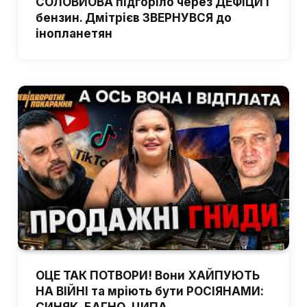
СОЛОВЙОВА підгоріло через ДЕФІЦИТ
бензин. Дмітрієв ЗВЕРНУВСЯ до
інопланетян
ОЦЕ ТАК ПОТВОРИ! Вони ХАЙПУЮТЬ
НА ВІЙНІ та мріють бути РОСІЯНАМИ:
СИНЯК, БАГНО, ЦИПА