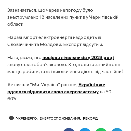
Зазначається, що через непогоду було
знеструмлено 18 населених пунктів у Чернігівській
області.
Наразі імпорт електроенергії надходить із
Словаччини та Молдови. Експорт відсутній.
Нагадаємо, що
повірка лічильників у 2023 році
знову стала обов’язковою. Хто, коли та за чий кошт
має це робити, та які виключення діють під час війни?
Як писали “Ми-Україна” раніше,
Україні вже
вдалося відновити свою енергосистему
на 50-
60%.
УКРЕНЕРГО
,
ЕНЕРГОСПОЖИВАННЯ
,
РЕКОРД