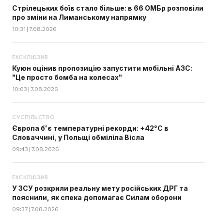
Стрілецьких боїв стало більше: в 66 ОМБр розповіли
про зміни на Лиманському напрямку
10:31 | 7.08.2026
ЕКСКЛЮЗИВ
Куюн оцінив пропозицію запустити мобільні АЗС:
"Це просто бомба на колесах"
10:03 | 7.08.2026
СУСПІЛЬСТВО
Європа б'є температурні рекорди: +42°C в
Словаччині, у Польщі обміліла Вісла
09:43 | 7.08.2026
ЕКСКЛЮЗИВ
У ЗСУ розкрили реальну мету російських ДРГ та
пояснили, як спека допомагає Силам оборони
09:37 | 7.08.2026