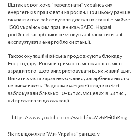
Відтак ворог хоче “переконати” українських
енергетиків працювати на росіян. При цьому раніше
окупанти вже заблокували доступ на станцію майже
1500 українським працівникам ЗАЕС. Наразі
російські загарбники не можуть ані запустити, ані
експлуатувати енергоблоки станції.
Також окупаційні війська продовжують блокаду
Енергодару. Росіяни тримають мешканців в місті
заради того, щоб використовувати їх, як живий щит.
Виїхати з міста зараз неможливо, загарбники нікого
не випускають. За даними місцевої влади в місті
заблокували близько 10-15 тис. місцевих із 53 тис.,
які проживали до окупації.
https://www.youtube.com/watch?v=Mv6PEi0hRmg
Як повідомляли "Ми-Україна" раніше, у