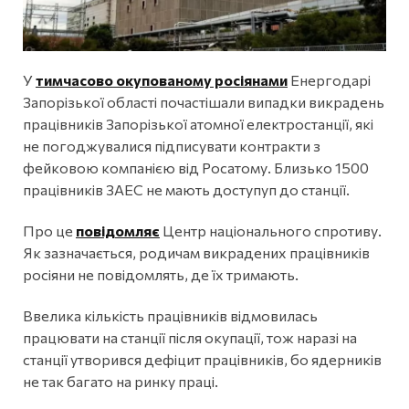
У
тимчасово окупованому росіянами
Енергодарі
Запорізької області почастішали випадки викрадень
працівників Запорізької атомної електростанції, які
не погоджувалися підписувати контракти з
фейковою компанією від Росатому. Близько 1500
працівників ЗАЕС не мають доступуп до станції.
Про це
повідомляє
Центр національного спротиву.
Як зазначається, родичам викрадених працівників
росіяни не повідомлять, де їх тримають.
Ввелика кількість працівників відмовилась
працювати на станції після окупації, тож наразі на
станції утворився дефіцит працівників, бо ядерників
не так багато на ринку праці.