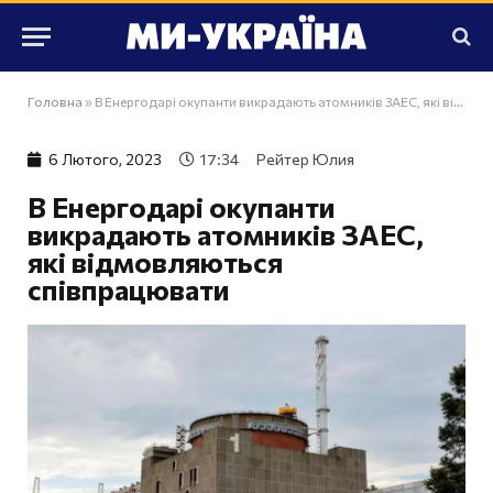
Головна
»
В Енергодарі окупанти викрадають атомників ЗАЕС, які відмовляються співпрацювати
6 Лютого, 2023
17:34
Рейтер Юлия
В Енергодарі окупанти
викрадають атомників ЗАЕС,
які відмовляються
співпрацювати