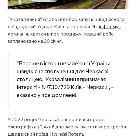
“Укрзалізниця” оголосила про запуск швидкісного
поїзда, який з'єднає Київ та Черкаси. Як
інформує
компанія, квитки вже у продажу, перший рейс
заплановано на 20 січня.
"Вперше в історії незалежної України:
швидкісне сполучення для Черкас зі
столицею. Укрзалізниця призначає
Інтерсіті+ №730/729 Київ – Черкаси", –
вказано у повідомленні.
У 2022 році у Черкасах завершився проєкт
електрифікації, який дав змогу пустити через регіон
швидкісний поїзд Hyundai Rotem.