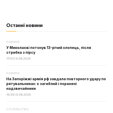
Останні новини
НОВИНИ
У Миколаєві потонув 13-річий хлопець, після
стрибка з пірсу
17:00 | 9.08.2026
НОВИНИ
На Запоріжжі армія рф завдала повторного удару по
рятувальниках: є загиблий і поранені
надзвичайники
16:39 | 9.08.2026
СУСПІЛЬСТВО