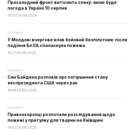
Прохолодний фронт витіснить спеку: якою буде
погода в Україні 10 серпня
16:03 | 9.08.2026
НОВИНИ
У Молдові вчергове впав бойовий безпілотник: після
падіння БпЛА спалахнула пожежа
15:27 | 9.08.2026
НОВИНИ
Син Байдена розповів про погіршення стану
експрезидента США через рак
14:48 | 9.08.2026
НОВИНИ
Правоохоронці розпочали розслідування щодо
пожежі у притулку для тварин на Київщині
14:02 | 9.08.2026