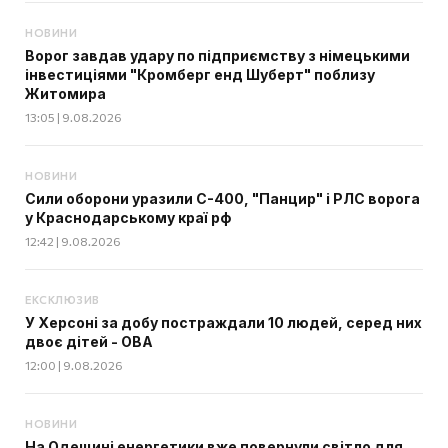
НОВИНИ
Ворог завдав удару по підприємству з німецькими
інвестиціями "Кромберг енд Шуберт" поблизу
Житомира
13:05 | 9.08.2026
НОВИНИ
Сили оборони уразили С-400, "Панцир" і РЛС ворога
у Краснодарському краї рф
12:42 | 9.08.2026
ЕКСКЛЮЗИВ
У Херсоні за добу постраждали 10 людей, серед них
двоє дітей - ОВА
12:00 | 9.08.2026
НОВИНИ
На Одещині енергетики вже повернули світло для