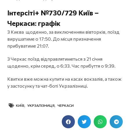
Інтерсіті+ №730/729 Київ –
Черкаси: графік
З Києва щоденно, за виключенням вівторків, поїзд
вирушатиме о 17:50. До місця призначення
прибуватиме 21:07.
З Черкас поїзд відправлятиметься з 21 січня
щоденно, крім серед, о 6:33. Час прибуття о 9:39.
Квитки вже можна купити на касах вокзалів, а також
у застосунку та чат-боті Укрзалізниці.
КИЇВ
,
УКРЗАЛІЗНИЦЯ
,
ЧЕРКАСИ