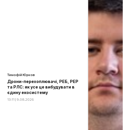
Тимофій Юрков
Дрони-перехоплювачі, РЕБ, РЕР
та РЛС: як усе це вибудувати в
єдину екосистему
13:11 | 9.08.2026