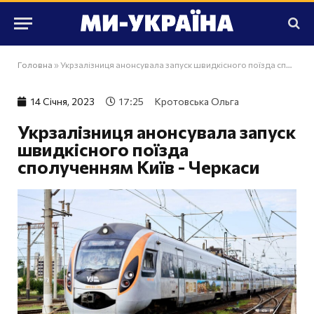
Головна
»
Укрзалізниця анонсувала запуск швидкісного поїзда сполученням Київ - Черкаси
14 Сiчня, 2023
17:25
Кротовська Ольга
Укрзалізниця анонсувала запуск
швидкісного поїзда
сполученням Київ - Черкаси