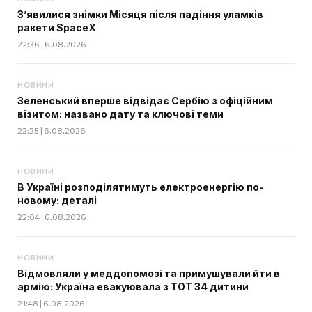
З’явилися знімки Місяця після падіння уламків
ракети SpaceX
22:36 | 6.08.2026
НОВИНИ
Зеленський вперше відвідає Сербію з офіційним
візитом: названо дату та ключові теми
22:25 | 6.08.2026
НОВИНИ
В Україні розподілятимуть електроенергію по-
новому: деталі
22:04 | 6.08.2026
НОВИНИ
Відмовляли у меддопомозі та примушували йти в
армію: Україна евакуювала з ТОТ 34 дитини
21:48 | 6.08.2026