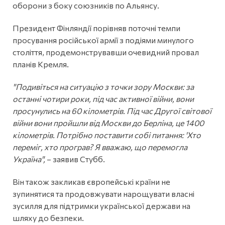
оборони з боку союзників по Альянсу.
Президент Фінляндії порівняв поточні темпи
просування російської армії з подіями минулого
століття, продемонструвавши очевидний провал
планів Кремля.
"Подивіться на ситуацію з точки зору Москви: за
останні чотири роки, під час активної війни, вони
просунулись на 60 кілометрів. Під час Другої світової
війни вони пройшли від Москви до Берліна, це 1400
кілометрів. Потрібно поставити собі питання: 'Хто
переміг, хто програв? Я вважаю, що перемогла
Україна",
– заявив Стубб.
Він також закликав європейські країни не
зупинятися та продовжувати нарощувати власні
зусилля для підтримки української держави на
шляху до безпеки.