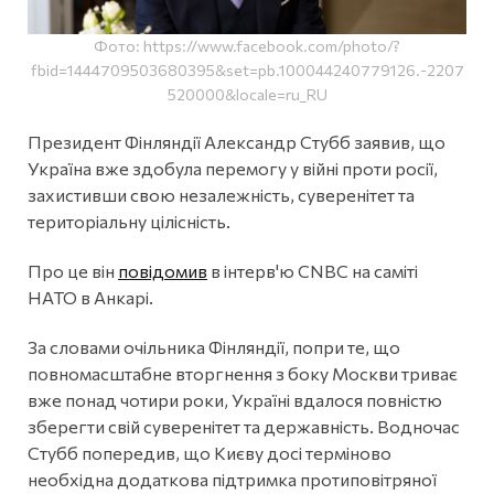
Фото: https://www.facebook.com/photo/?
fbid=1444709503680395&set=pb.100044240779126.-2207
520000&locale=ru_RU
Президент Фінляндії Александр Стубб заявив, що
Україна вже здобула перемогу у війні проти росії,
захистивши свою незалежність, суверенітет та
територіальну цілісність.
Про це він
повідомив
в інтерв'ю CNBC на саміті
НАТО в Анкарі.
За словами очільника Фінляндії, попри те, що
повномасштабне вторгнення з боку Москви триває
вже понад чотири роки, Україні вдалося повністю
зберегти свій суверенітет та державність. Водночас
Стубб попередив, що Києву досі терміново
необхідна додаткова підтримка протиповітряної