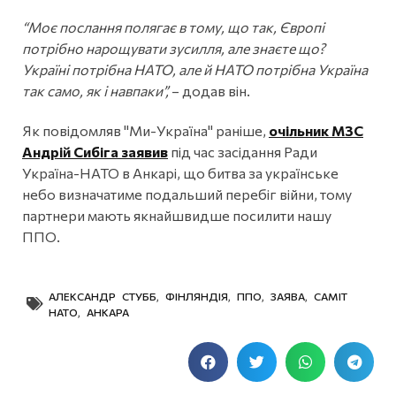
“Моє послання полягає в тому, що так, Європі
потрібно нарощувати зусилля, але знаєте що?
Україні потрібна НАТО, але й НАТО потрібна Україна
так само, як і навпаки”,
– додав він.
Як повідомляв "Ми-Україна" раніше,
очільник МЗС
Андрій Сибіга заявив
під час засідання Ради
Україна-НАТО в Анкарі, що битва за українське
небо визначатиме подальший перебіг війни, тому
партнери мають якнайшвидше посилити нашу
ППО.
АЛЕКСАНДР СТУББ
,
ФІНЛЯНДІЯ
,
ППО
,
ЗАЯВА
,
САМІТ
НАТО
,
АНКАРА