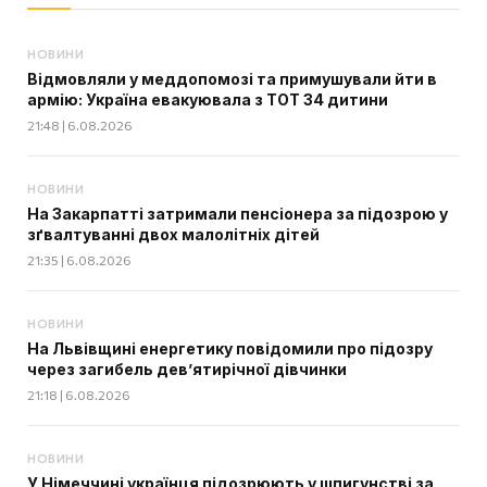
НОВИНИ
Відмовляли у меддопомозі та примушували йти в
армію: Україна евакуювала з ТОТ 34 дитини
21:48 | 6.08.2026
НОВИНИ
На Закарпатті затримали пенсіонера за підозрою у
зґвалтуванні двох малолітніх дітей
21:35 | 6.08.2026
НОВИНИ
На Львівщині енергетику повідомили про підозру
через загибель дев’ятирічної дівчинки
21:18 | 6.08.2026
НОВИНИ
У Німеччині українця підозрюють у шпигунстві за