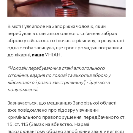
В місті Гуляйполе на Запоріжжі чоловік, який
перебував в стані алкогольного сп’яніння забрав
зброю у військового і почав стрілянину, в результаті
одна особа загинула, ще троє громадян потрапили
до лікарні,
пише
УНІАН.
“Чоловік перебуваючи в стані алкогольного
сп’яніння, вдарив по голові та вихопив зброю у
військового і розпочав стрілянину”, - йдеться в
повідомленні.
Зазначається, що мешканцю Запорізької області
вже повідомлено про підозру у вчиненні
кримінального правопорушення, передбаченого ст.
15, ст. 115 (Замах на вбивство. Наразі
підозрювангому обрано запобіжний захід у вигляді