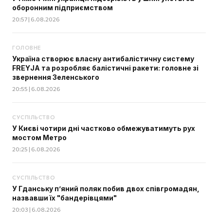
оборонним підприємством
20:57 | 6.08.2026
ГОЛОВНЕ
Україна створює власну антибалістичну систему
FREYJA та розробляє балістичні ракети: головне зі
звернення Зеленського
20:55 | 6.08.2026
СУСПІЛЬСТВО
У Києві чотири дні частково обмежуватимуть рух
мостом Метро
20:25 | 6.08.2026
СУСПІЛЬСТВО
У Гданську п’яний поляк побив двох співгромадян,
назвавши їх "бандерівцями"
20:03 | 6.08.2026