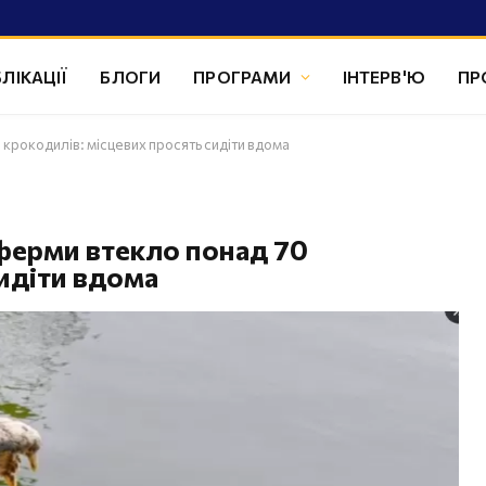
ЛІКАЦІЇ
БЛОГИ
ПРОГРАМИ
ІНТЕРВ'Ю
ПР
 крокодилів: місцевих просять сидіти вдома
 ферми втекло понад 70
сидіти вдома