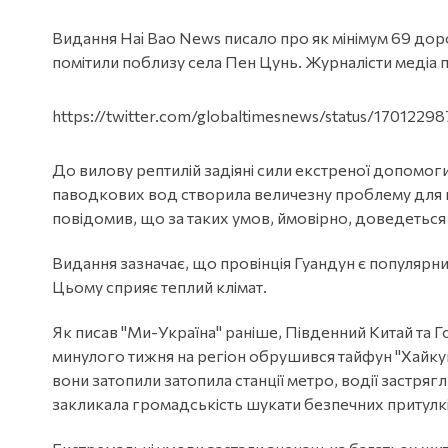
Видання Hai Bao News писало про як мінімум 69 дор
помітили поблизу села Пен Цунь. Журналісти медіа 
https://twitter.com/globaltimesnews/status/170122
До вилову рептилій задіяні сили екстреної допомог
паводкових вод створила величезну проблему для п
повідомив, що за таких умов, ймовірно, доведеться 
Видання зазначає, що провінція Гуандун є популяр
Цьому сприяє теплий клімат.
Як писав "Ми-Україна" раніше, Південний Китай та Г
минулого тижня на регіон обрушився тайфун "Хайкуй
вони затопили затопила станції метро, водії застряг
закликала громадськість шукати безпечних притулкі