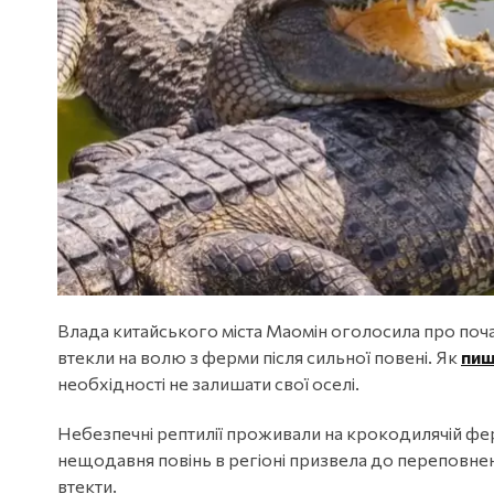
Влада китайського міста Маомін оголосила про почат
втекли на волю з ферми після сильної повені. Як
пи
необхідності не залишати свої оселі.
Небезпечні рептилії проживали на крокодилячій ферм
нещодавня повінь в регіоні призвела до переповне
втекти.