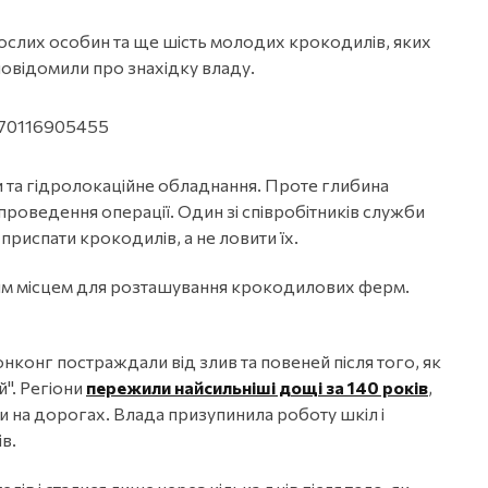
ослих особин та ще шість молодих крокодилів, яких
повідомили про знахідку владу.
9870116905455
и та гідролокаційне обладнання. Проте глибина
роведення операції. Один зі співробітників служби
приспати крокодилів, а не ловити їх.
ним місцем для розташування крокодилових ферм.
онконг постраждали від злив та повеней після того, як
". Регіони
пережили найсильніші дощі за 140 років
,
ли на дорогах. Влада призупинила роботу шкіл і
в.