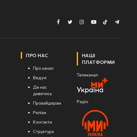
Facebook
Twitter
Instagram
YouTube
TikTok
Telegram
ПРО НАС
НАШІ
ПЛАТФОРМИ
Про канал
Телеканал
Ведучі
Де нас
дивитись
Радіо
Провайдерам
Релізи
Контакти
Структура