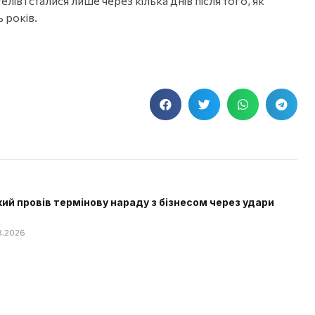
ів і сталися лише через кілька днів після того, як
 років.
ий провів термінову нараду з бізнесом через удари
08.2026