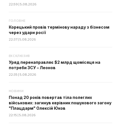
22:59 | 5.08.2026
ГОЛОВНЕ
Корецький провів термінову нараду з бізнесом
через удари росії
22:37 | 5.08.2026
ЕКСКЛЮЗИВ
Уряд перенаправляє $2 млрд щомісяця на
потреби ЗСУ – Леонов
22:35 | 5.08.2026
НОВИНИ
Понад 20 років повертав тіла полеглих
військових: загинув керівник пошукового загону
"Плацдарм" Олексій Юков
22:15 | 5.08.2026