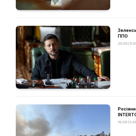
Зеленсь
ППО
20:26 | 5.
Росіяни
INTERT
16:39 | 5.