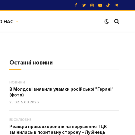
Facebook
Twitter
Instagram
YouTube
TikTok
Telegram
О НАС
Останні новини
НОВИНИ
В Молдові виявили уламки російської "Герані"
(фото)
23:02 | 5.08.2026
ЕКСКЛЮЗИВ
Реакція правоохоронців на порушення ТЦК
змінилась в позитивну сторону – Лубінець