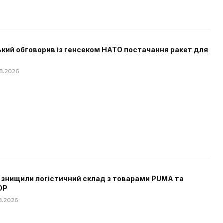
кий обговорив із генсеком НАТО постачання ракет для
08.2026
 знищили логістичний склад з товарами PUMA та
OP
08.2026