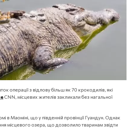
ок операції з відлову більш як 70 крокодилів, які
ше
CNN, місцевих жителів закликали без нагальної
і в Маоміні, що у південній провінції Гуандун. Однак
ння місцевого озера, що дозволило тваринам звідти