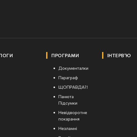
ЛОГИ
ПРОГРАМИ
ІНТЕРВ'Ю
Документалки
Параграф
ЩОПРАВДА?!
Панюта
Підсумки
Невідворотне
покарання
Незламні