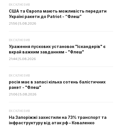
ЕКСКЛЮЗИВ
США та Європа мають можливість передати
Україні ракети до Patriot - “Флеш”
21:56 | 5.08.2026
ЕКСКЛЮЗИВ
Ураження пускових установок "Іскандерів" є
вкрай важким завданням - "Флеш"
21:44 | 5.08.2026
ЕКСКЛЮЗИВ
росія має в запасі кілька сотень балістичних
ракет - "Флеш"
21:06 | 5.08.2026
ЕКСКЛЮЗИВ
На Запоріжжі захистили на 73% транспорт та
інфраструктуру від атак рф – Коваленко