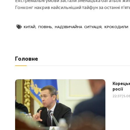
Екстремальні умови застали зненацька багатьох жител
Гонконг накрив найсильніший тайфун за останні п’ять
КИТАЙ
,
ПОВІНЬ
,
НАДЗВИЧАЙНА СИТУАЦІЯ
,
КРОКОДИЛИ
Головне
Корецьк
росії
22:37 | 5.