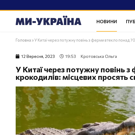
НОВИНИ
ПУБ
Головна
»
У Китаї через потужну повінь з ферми втекло понад 70
12 Вересня, 2023
19:53
Кротовська Ольга
У Китаї через потужну повінь з
крокодилів: місцевих просять 