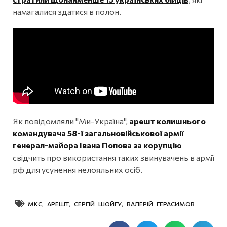
намагалися здатися в полон.
Як повідомляли "Ми-Україна",
арешт колишнього
командувача 58-ї загальновійськової армії
генерал-майора Івана Попова за корупцію
свідчить про використання таких звинувачень в армії
рф для усунення нелояльних осіб.
МКС
,
АРЕШТ
,
СЕРГІЙ ШОЙГУ
,
ВАЛЕРІЙ ГЕРАСИМОВ