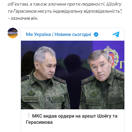
обʼєктам, а також злочини проти людяності. Шойгу
та Герасимов несуть індивідуальну відповідальність",
- зазначив він.