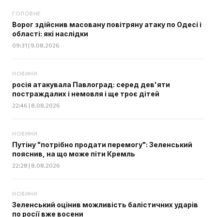
ГОЛОВНЕ
Ворог здійснив масовану повітряну атаку по Одесі і
області: які наслідки
09:31 | 9.08.2026
НОВИНИ
росія атакувала Павлоград: серед дев'яти
постраждалих і немовля і ще троє дітей
22:46 | 8.08.2026
НОВИНИ
Путіну "потрібно продати перемогу": Зеленський
пояснив, на що може піти Кремль
22:28 | 8.08.2026
НОВИНИ
Зеленський оцінив можливість балістичних ударів
по росії вже восени