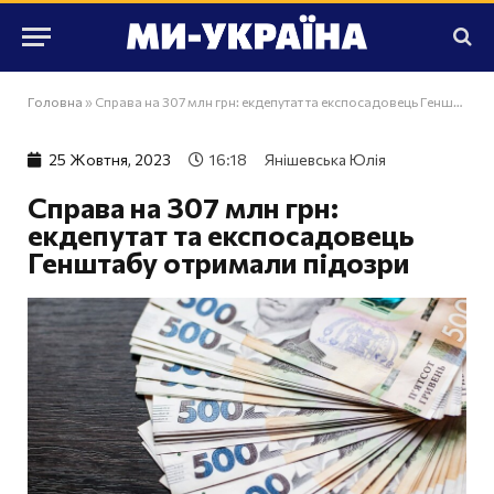
Головна
»
Справа на 307 млн грн: екдепутат та експосадовець Генштабу отримали підозри
25 Жовтня, 2023
16:18
Янішевська Юлія
Справа на 307 млн грн:
екдепутат та експосадовець
Генштабу отримали підозри