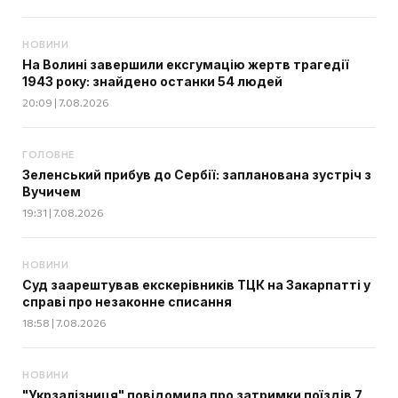
НОВИНИ
На Волині завершили ексгумацію жертв трагедії
1943 року: знайдено останки 54 людей
20:09 | 7.08.2026
ГОЛОВНЕ
Зеленський прибув до Сербії: запланована зустріч з
Вучичем
19:31 | 7.08.2026
НОВИНИ
Суд заарештував екскерівників ТЦК на Закарпатті у
справі про незаконне списання
18:58 | 7.08.2026
НОВИНИ
"Укрзалізниця" повідомила про затримки поїздів 7