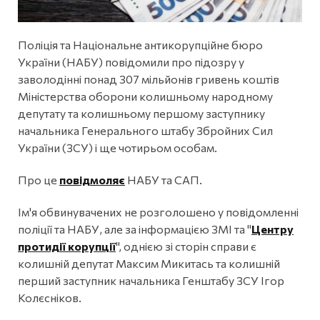
Поліція та Національне антикорупційне бюро
України (НАБУ) повідомили про підозру у
заволодінні понад 307 мільйонів гривень коштів
Міністерства оборони колишньому народному
депутату та колишньому першому заступнику
начальника Генерального штабу Збройних Сил
України (ЗСУ) і ще чотирьом особам.
Про це
повідмоляє
НАБУ та САП.
Ім'я обвинувачених не розголошено у повідомленні
поліції та НАБУ, але за інформацією ЗМІ та "
Центру
протидії корупції
", однією зі сторін справи є
колишній депутат Максим Микитась та колишній
перший заступник начальника Генштабу ЗСУ Ігор
Колєсніков.