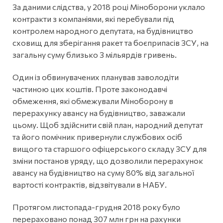
За даними слідства, у 2018 році Міноборони уклало
контракти з компаніями, які перебували під
контролем народного депутата, на будівництво
сховищ для зберігання ракет та боєприпасів ЗСУ, на
загальну суму близько 3 мільярдів гривень.
Один із обвинувачених планував заволодіти
частиною цих коштів. Проте законодавчі
обмеження, які обмежували Міноборону в
перерахунку авансу на будівництво, заважали
цьому. Щоб здійснити свій план, народний депутат
та його помічник привернули службових осіб
вищого та старшого офіцерського складу ЗСУ для
зміни постанов уряду, що дозволили перерахунок
авансу на будівництво на суму 80% від загальної
вартості контрактів, відзвітували в НАБУ.
Протягом листопада-грудня 2018 року було
перераховано понад 307 млн грн на рахунки