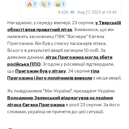
Нагадаємо, у середу ввечері, 23 серпня,
у Тверській
області впав приватний літак
. Виявилося, що він
належить засновнику ПВК “Вагнера” Євгена
Пригожина. Він був у списку пасажирів літака.
Всього в результаті аварії загинули 10 осіб. За
деякими даними,
літак Пригожина могла збити
російська ППО
. Згодом у росавіації підтвердили,
що
Пригожин був у літаку
. 24 серпня
тіла
Пригожина і його поплічників вивезли
з місця аварії.
Як повідомляли "Ми-Україна", президент України
Володимир Зеленський відреагував на падіння
літака Євгена Пригожина
в росії 23 серпня. За його
словами, українці не причетні до цієї ситуації.