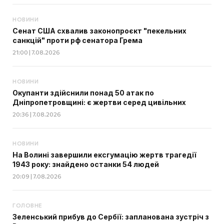
НОВИНИ
Сенат США схвалив законопроєкт "пекельних
санкцій" проти рф сенатора Грема
21:00 | 7.08.2026
НОВИНИ
Окупанти здійснили понад 50 атак по
Дніпропетровщині: є жертви серед цивільних
20:36 | 7.08.2026
НОВИНИ
На Волині завершили ексгумацію жертв трагедії
1943 року: знайдено останки 54 людей
20:09 | 7.08.2026
ГОЛОВНЕ
Зеленський прибув до Сербії: запланована зустріч з