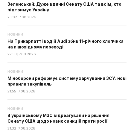
Зеленський: Дуже вдячні Сенату США та всім, хто
підтримує Україну
23:02 | 7.08.2026
НОВИНИ
На Прикарпатті водій Audi збив 11-річного хлопчика
на пішохідному переході
22:33 | 7.08.2026
НОВИНИ
Міноборони реформує систему харчування ЗСУ: нові
правила закупівель
21:55 | 7.08.2026
НОВИНИ
В українському МЗС відреагували на рішення
Сенату США щодо нових санкцій проти росії
21:32 | 7.08.2026