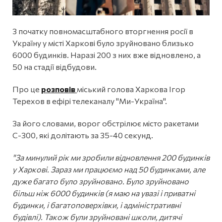
З початку повномасштабного вторгнення росії в
Україну у місті Харкові було зруйновано близько
6000 будинків. Наразі 200 з них вже відновлено, а
50 на стадії відбудови.
Про це
розповів
міський голова Харкова Ігор
Терехов в ефірі телеканалу "Ми-Україна".
За його словами, ворог обстрілює місто ракетами
С-300, які долітають за 35-40 секунд.
"За минулий рік ми зробили відновлення 200 будинків
у Харкові. Зараз ми працюємо над 50 будинками, але
дуже багато було зруйновано. Було зруйновано
більш ніж 6000 будинків (я маю на увазі і приватні
будинки, і багатоповерхівки, і адміністративні
будівлі). Також були зруйновані школи, дитячі