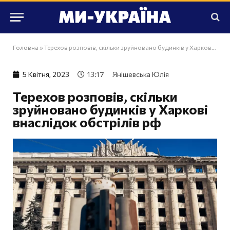
Головна
»
Терехов розповів, скільки зруйновано будинків у Харкові внаслідок обстрілів рф
5 Квiтня, 2023
13:17
Янішевська Юлія
Терехов розповів, скільки
зруйновано будинків у Харкові
внаслідок обстрілів рф