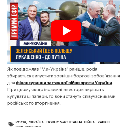
Як повідомляв "Ми-Україна" раніше, росія
збирається випустити зовнішні боргові зобов’язання
для
фінансування затяжної війни проти України
.
При цьому якщо іноземні інвестори вирішать
купувати ці папери, то вони стануть співучасниками
російського вторгнення.
РОСІЯ
,
УКРАЇНА
,
ПОВНОМАСШТАБНА ВІЙНА
,
ХАРКІВ
,
ІГОР ТЕРЕХОВ