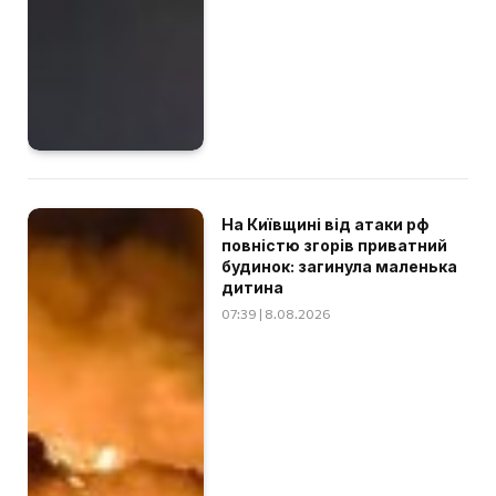
На Київщині від атаки рф
повністю згорів приватний
будинок: загинула маленька
дитина
07:39 | 8.08.2026