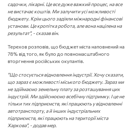
садочки, лікарні. Це все дуже важкий процес, на все
не вистачає коштів. Ми залучити усі можливості
бюджету. Крім цього задіяли міжнародні фінансові
установи. Це кропітка робота, але вона націлена на
результат", - сказав він.
Терехов розповів, що бюджет міста наповнений на
78% від того, як було до повномасштабного
вторгнення російських окупантів.
"Що стосується відновлення індустрії. Хочу сказати,
що зараз є можливості міського бюджету. Зараз ми
не здіймаємо земельну плату за розташування цих
індустрій. Ми здійснюємо всебічну підтримку. І це не
тільки тих підприємств, які працюють у відновленні
автотранспорту, а й інших індустріальних
підприємств, які працюють на території міста
Харкова", - додав мер.