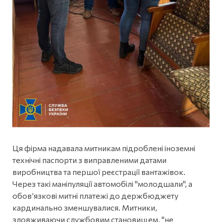
Ця фірма надавала митникам підроблені іноземні
технічні паспорти з виправленими датами
виробництва та першої реєстрації вантажівок.
Через такі маніпуляції автомобілі "молодшали", а
обов’язкові митні платежі до держбюджету
кардинально зменшувалися. Митники,
зловживаючи службовим становищем, "не