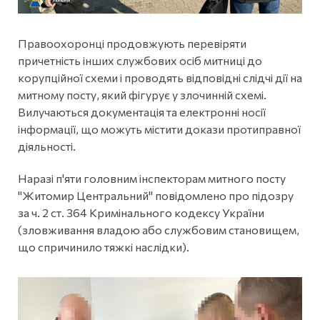
Правоохоронці продовжують перевіряти
причетність інших службових осіб митниці до
корупційної схеми і проводять відповідні слідчі дії на
митному посту, який фігурує у злочинній схемі.
Вилучаються документація та електронні носії
інформації, що можуть містити докази протиправної
діяльності.
Наразі п'яти головним інспекторам митного посту
"Житомир Центральний" повідомлено про підозру
за ч. 2 ст. 364 Кримінального кодексу України
(зловживання владою або службовим становищем,
що спричинило тяжкі наслідки).