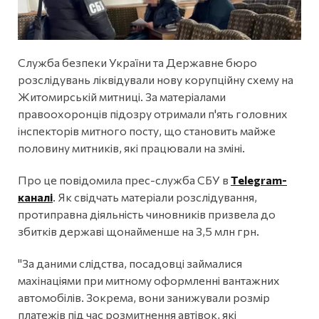
Служба безпеки України та Державне бюро
розслідувань ліквідували нову корупційну схему на
Житомирській митниці. За матеріалами
правоохоронців підозру отримали п'ять головних
інспекторів митного посту, що становить майже
половину митників, які працювали на зміні.
Про це повідомила прес-служба СБУ в
Telegram-
каналі
. Як свідчать матеріали розслідування,
протиправна діяльність чиновників призвела до
збитків державі щонайменше на 3,5 млн грн.
"За даними слідства, посадовці займалися
махінаціями при митному оформленні вантажних
автомобілів. Зокрема, вони занижували розмір
платежів під час розмитнення автівок, які