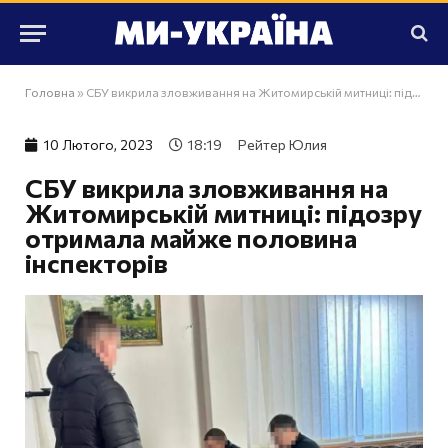
Головна
»
СБУ викрила зловживання на Житомирській митниці: підозру отримала майже половина інспекторів
10 Лютого, 2023
18:19
Рейтер Юлия
СБУ викрила зловживання на
Житомирській митниці: підозру
отримала майже половина
інспекторів