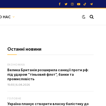
Facebook
Twitter
Instagram
YouTube
TikTok
Telegram
О НАС
Останні новини
ЕКОНОМІКА
Велика Британія розширила санкції проти рф:
під ударом “тіньовий флот”, банки та
промисловість
15:55 | 6.08.2026
ГОЛОВНЕ
Україна планує створити власну балістику до