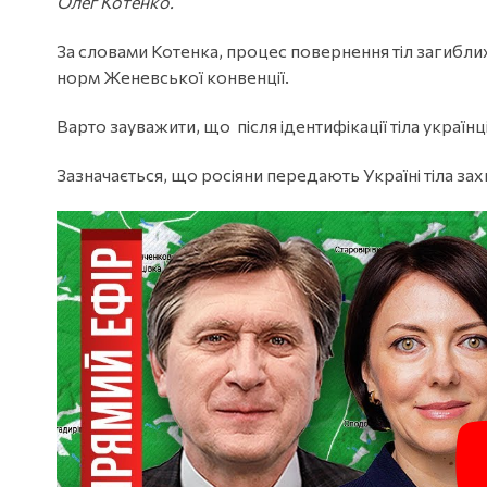
Олег Котенко.
За словами Котенка, процес повернення тіл загиблих
норм Женевської конвенції.
Варто зауважити, що після ідентифікації тіла україн
Зазначається, що росіяни передають Україні тіла за