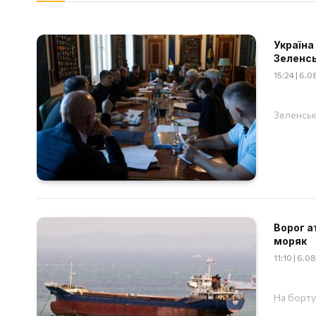
Україна
Зеленс
15:24 | 6.
Зеленськ
Ворог а
моряк
11:10 | 6.
На борту