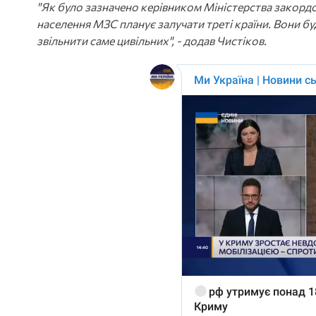
"Як було зазначено керівником Міністерства закордо
населення МЗС планує залучати треті країни. Вони 
звільнити саме цивільних", - додав Чистіков.