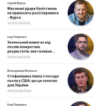
Сергій Фурса
Масовані удари балістикою
не приносять росії перемоги
- Фурса
20:10 | 5.08.2026
Ігор Петренко
Зеленський вимагає від
послів конкретних
результатів: яке головне
завдання дипломатів
10:20 | 4.08.2026
Володимир Фесенко
Стефанішина пішла з посади
посла у США: що це означає
для України
08:50 | 4.08.2026
Ігор Петренко