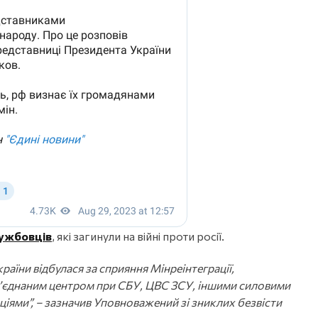
лужбовців
, які загинули на війні проти росії.
раїни відбулася за сприяння Мінреінтеграції,
Об’єднаним центром при СБУ, ЦВС ЗСУ, іншими силовими
іями”, – зазначив Уповноважений зі зниклих безвісти