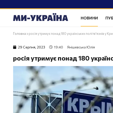
НОВИНИ
ПУБ
Головна
»
росія утримує понад 180 українських політв'язнів у Кр
29 Серпня, 2023
19:40
Янішевська Юлія
росія утримує понад 180 україн