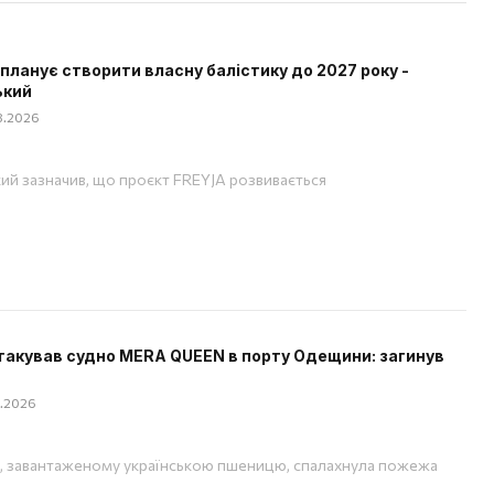
 планує створити власну балістику до 2027 року -
ький
08.2026
ий зазначив, що проєкт FREYJA розвивається
такував судно MERA QUEEN в порту Одещини: загинув
08.2026
, завантаженому українською пшеницю, спалахнула пожежа