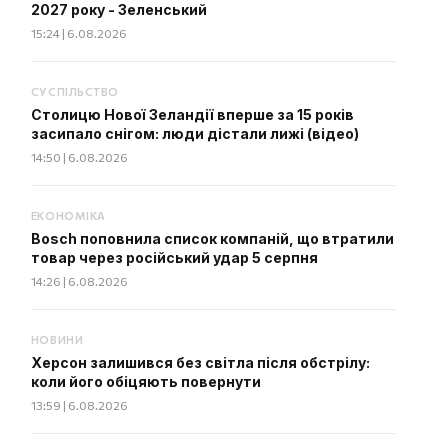
2027 року - Зеленський
15:24 | 6.08.2026
СУСПІЛЬСТВО
Столицю Нової Зеландії вперше за 15 років
засипало снігом: люди дістали лижі (відео)
14:50 | 6.08.2026
ЕКОНОМІКА
Bosch поповнила список компаній, що втратили
товар через російський удар 5 серпня
14:26 | 6.08.2026
НОВИНИ
Херсон залишився без світла після обстрілу:
коли його обіцяють повернути
13:59 | 6.08.2026