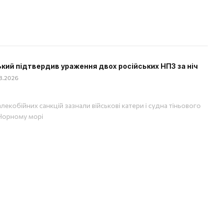
кий підтвердив ураження двох російських НПЗ за ніч
08.2026
лекобійних санкцій зазнали військові катери і судна тіньового
Чорному морі