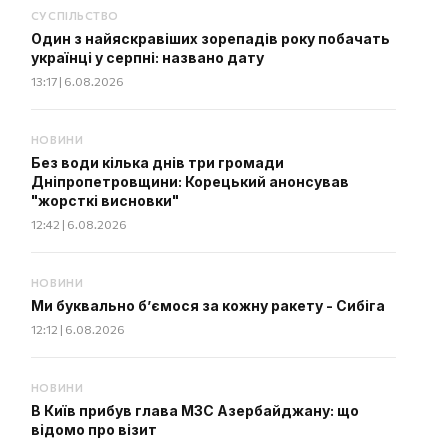
СУСПІЛЬСТВО
Один з найяскравіших зорепадів року побачать
українці у серпні: названо дату
13:17 | 6.08.2026
НОВИНИ
Без води кілька днів три громади
Дніпропетровщини: Корецький анонсував
"жорсткі висновки"
12:42 | 6.08.2026
НОВИНИ
Ми буквально б’ємося за кожну ракету - Сибіга
12:12 | 6.08.2026
НОВИНИ
В Київ прибув глава МЗС Азербайджану: що
відомо про візит