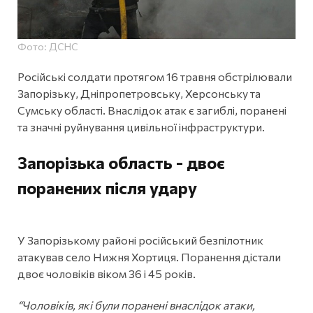
Фото: ДСНС
Російські солдати протягом 16 травня обстрілювали
Запорізьку, Дніпропетровську, Херсонську та
Сумську області. Внаслідок атак є загиблі, поранені
та значні руйнування цивільної інфраструктури.
Запорізька область - двоє
поранених після удару
У Запорізькому районі російський безпілотник
атакував село Нижня Хортиця. Поранення дістали
двоє чоловіків віком 36 і 45 років.
“Чоловіків, які були поранені внаслідок атаки,