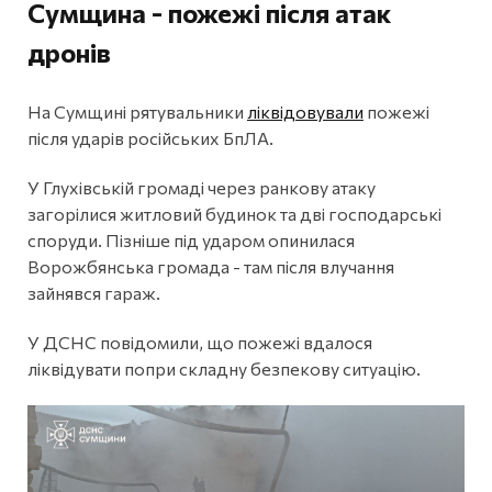
Сумщина - пожежі після атак
дронів
На Сумщині рятувальники
ліквідовували
пожежі
після ударів російських БпЛА.
У Глухівській громаді через ранкову атаку
загорілися житловий будинок та дві господарські
споруди. Пізніше під ударом опинилася
Ворожбянська громада - там після влучання
зайнявся гараж.
У ДСНС повідомили, що пожежі вдалося
ліквідувати попри складну безпекову ситуацію.