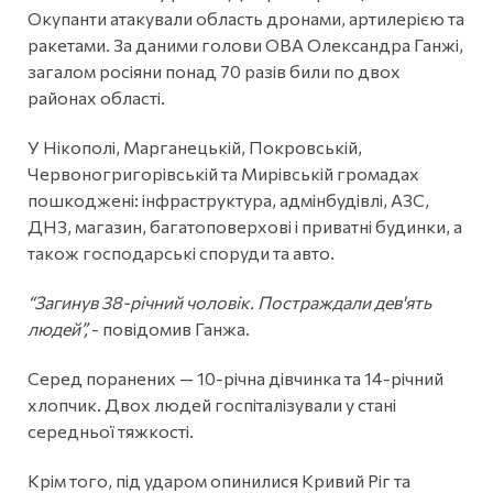
Окупанти атакували область дронами, артилерією та
ракетами. За даними голови ОВА Олександра Ганжі,
загалом росіяни понад 70 разів били по двох
районах області.
У Нікополі, Марганецькій, Покровській,
Червоногригорівській та Мирівській громадах
пошкоджені: інфраструктура, адмінбудівлі, АЗС,
ДНЗ, магазин, багатоповерхові і приватні будинки, а
також господарські споруди та авто.
“Загинув 38-річний чоловік. Постраждали дев'ять
людей”,
- повідомив Ганжа.
Серед поранених — 10-річна дівчинка та 14-річний
хлопчик. Двох людей госпіталізували у стані
середньої тяжкості.
Крім того, під ударом опинилися Кривий Ріг та