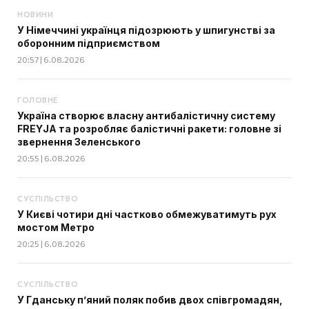
НОВИНИ
У Німеччині українця підозрюють у шпигунстві за
оборонним підприємством
20:57 | 6.08.2026
ГОЛОВНЕ
Україна створює власну антибалістичну систему
FREYJA та розробляє балістичні ракети: головне зі
звернення Зеленського
20:55 | 6.08.2026
СУСПІЛЬСТВО
У Києві чотири дні частково обмежуватимуть рух
мостом Метро
20:25 | 6.08.2026
СУСПІЛЬСТВО
У Гданську п’яний поляк побив двох співгромадян,