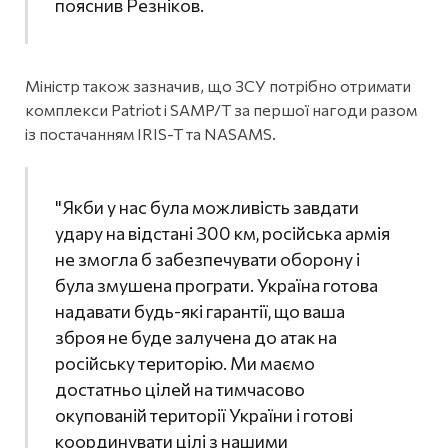
пояснив Резніков.
Міністр також зазначив, що ЗСУ потрібно отримати
комплекси Patriot і SAMP/T за першої нагоди разом
із постачанням IRIS-T та NASAMS.
"Якби у нас була можливість завдати
удару на відстані 300 км, російська армія
не змогла б забезпечувати оборону і
була змушена програти. Україна готова
надавати будь-які гарантії, що ваша
зброя не буде залучена до атак на
російську територію. Ми маємо
достатньо цілей на тимчасово
окупованій території України і готові
координувати цілі з нашими