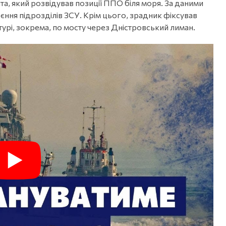
а, який розвідував позиції ППО біля моря. За даними
єння підрозділів ЗСУ. Крім цього, зрадник фіксував
турі, зокрема, по мосту через Дністровський лиман.