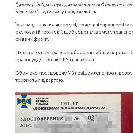
"дирекції інфраструктури залізниці днр". Інший – ста
інженера”
, - йдеться у повідомленні.
Їхнє завдання полягало у підтриманні справності та 
окупованій території, щоб ворог мав змогу транспорт
східний фронт.
Після того, як українські оборонці вибили ворога з
правосуддя, однак СБУ їх знайшла.
Обом екс-посадовцям УЗ повідомлено про підозру за
тривають під вартою.