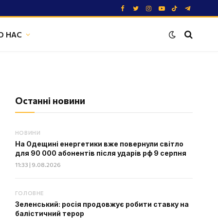
Facebook
Twitter
Instagram
YouTube
TikTok
Telegram
О НАС
Останні новини
НОВИНИ
На Одещині енергетики вже повернули світло
для 90 000 абонентів після ударів рф 9 серпня
11:33 | 9.08.2026
ГОЛОВНЕ
Зеленський: росія продовжує робити ставку на
балістичний терор