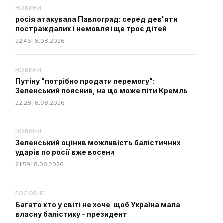
НОВИНИ
росія атакувала Павлоград: серед дев'яти
постраждалих і немовля і ще троє дітей
22:46 | 8.08.2026
НОВИНИ
Путіну "потрібно продати перемогу":
Зеленський пояснив, на що може піти Кремль
22:28 | 8.08.2026
НОВИНИ
Зеленський оцінив можливість балістичних
ударів по росії вже восени
21:59 | 8.08.2026
ГОЛОВНЕ
Багато хто у світі не хоче, щоб Україна мала
власну балістику - президент