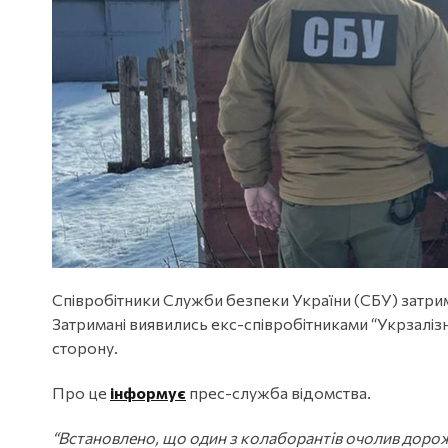
Співробітники Служби безпеки України (СБУ) затрим
Затримані виявились екс-співробітниками “Укрзалізн
сторону.
Про це
інформує
прес-служба відомства.
“Встановлено, що один з колаборантів очолив дорож