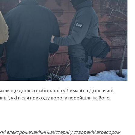
али ще двох колаборантів у Лимані на Донеччині.
иці”, які після приходу ворога перейшли на його
ні електромеханічні майстерні у створеній агресором