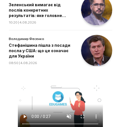
Зеленський вимагає від
послів конкретних
результатів: яке головне
завдання дипломатів
10:20 | 4.08.2026
Володимир Фесенко
Стефанішина пішла з посади
посла у США: що це означає
для України
08:50 | 4.08.2026