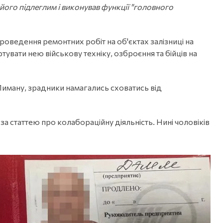
в його підлеглим і виконував функції "головного
проведення ремонтних робіт на об'єктах залізниці на
увати нею військову техніку, озброєння та бійців на
 Лиману, зрадники намагались сховатись від
 статтею про колабораційну діяльність. Нині чоловіків