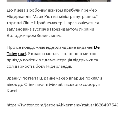
До Києва з робочим візитом прибули прем'єр
Нідерландів Марк Рютте і міністр внутрішньої
торгівлі Ліше Шрайнемахер. Наразі очікується
запланована зустріч з Президентом України
Володимиром Зеленським.
Про це повідомляє нідерландське видання
De
Telegraaf
. Як зазначається, головною метою
приїзду політиків є демонстрація підтримки та
солідарності з боку Нідерландів.
Зранку Рютте та Шрайнемахер вперше поклали
вінок до Стіни пам'яті Михайлівського собору в
Києві.
https://twitter.com/JeroenAkkermans/status/16264975