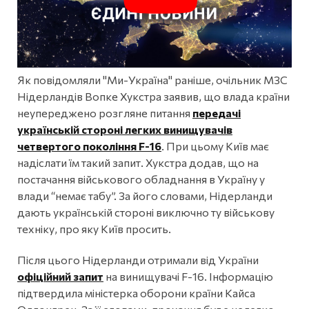
Як повідомляли "Ми-Україна" раніше, очільник МЗС
Нідерландів Вопке Хукстра заявив, що влада країни
неупереджено розгляне питання
передачі
українській стороні легких винищувачів
четвертого покоління F-16
. При цьому Київ має
надіслати їм такий запит. Хукстра додав, що на
постачання військового обладнання в Україну у
влади “немає табу”. За його словами, Нідерланди
дають українській стороні виключно ту військову
техніку, про яку Київ просить.
Після цього Нідерланди отримали від України
офіційний запит
на винищувачі F-16. Інформацію
підтвердила міністерка оборони країни Кайса