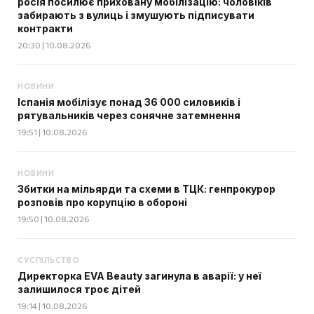
росія посилює приховану мобілізацію: чоловіків
забирають з вулиць і змушують підписувати
контракти
20:30 | 10.08.2026
НОВИНИ
Іспанія мобілізує понад 36 000 силовиків і
рятувальників через сонячне затемнення
19:51 | 10.08.2026
НОВИНИ
Збитки на мільярди та схеми в ТЦК: генпрокурор
розповів про корупцію в обороні
19:50 | 10.08.2026
СУСПІЛЬСТВО
Директорка EVA Beauty загинула в аварії: у неї
залишилося троє дітей
19:14 | 10.08.2026