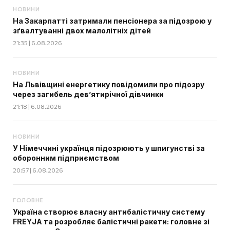
НОВИНИ
На Закарпатті затримали пенсіонера за підозрою у
зґвалтуванні двох малолітніх дітей
21:35 | 6.08.2026
НОВИНИ
На Львівщині енергетику повідомили про підозру
через загибель дев’ятирічної дівчинки
21:18 | 6.08.2026
НОВИНИ
У Німеччині українця підозрюють у шпигунстві за
оборонним підприємством
20:57 | 6.08.2026
ГОЛОВНЕ
Україна створює власну антибалістичну систему
FREYJA та розробляє балістичні ракети: головне зі