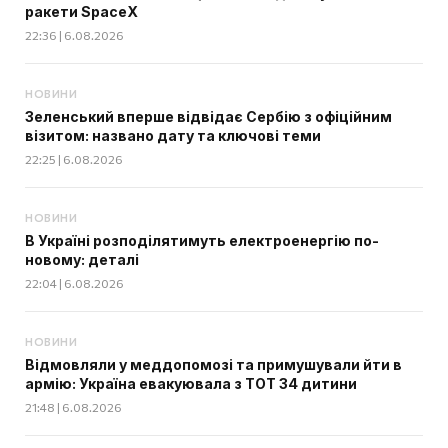
ракети SpaceX
22:36 | 6.08.2026
НОВИНИ
Зеленський вперше відвідає Сербію з офіційним
візитом: названо дату та ключові теми
22:25 | 6.08.2026
НОВИНИ
В Україні розподілятимуть електроенергію по-
новому: деталі
22:04 | 6.08.2026
НОВИНИ
Відмовляли у меддопомозі та примушували йти в
армію: Україна евакуювала з ТОТ 34 дитини
21:48 | 6.08.2026