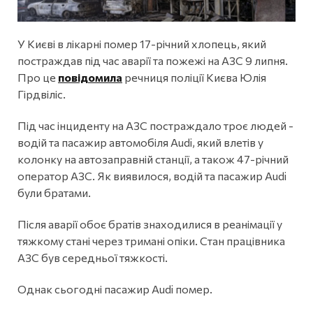
У Києві в лікарні помер 17-річний хлопець, який
постраждав під час аварії та пожежі на АЗС 9 липня.
Про це
повідомила
речниця поліції Києва Юлія
Гірдвіліс.
Під час інциденту на АЗС постраждало троє людей -
водій та пасажир автомобіля Audi, який влетів у
колонку на автозаправній станції, а також 47-річний
оператор АЗС. Як виявилося, водій та пасажир Audi
були братами.
Після аварії обоє братів знаходилися в реанімації у
тяжкому стані через тримані опіки. Стан працівника
АЗС був середньої тяжкості.
Однак сьогодні пасажир Audi помер.