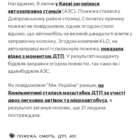
Нагадаємо, 9 липня
у Києві загорілася
автозаправна станція
(АЗС). Пожежа сталася у
Дніпровському районі столиці. Спочатку причину
пожежі не повідомляли, однак згодом стало
відомо, що автомобіль на великій швидкості влетів у
заправочну колонку. Згодом компанія KLO, на
автозаправці якої і спалахнула пожежа,
показала
відео з моментом ДТП
. У результаті інциденту
будівля заправки згоріла повністю, так само як і
адмінбудівля АЗС.
Як повідомляли “Ми-Україна” раніше,
на
Хмельниччині сталася масштабна ДТП за участі
двох легкових автівок та мікроавтобуса
, в
результаті загинув чоловік, ще 21 людина
постраждала.
ПОЖЕЖА
,
СМЕРТЬ
,
ДТП
,
АЗС