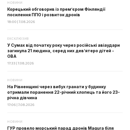
НОВИНИ
Корецький обговорив із прем’єром Фінляндії
посилення ППО і розвиток дронів
18:00 | 7.08.2026
ЕКСКЛЮЗИВ
У Сумах від початку року через російські авіаудари
загинула 21 людина, серед них дев’ятеро дітей -
ОВА
17:33 | 7.08.2026
НОВИНИ
На Рівненщині через вибух гранати у будинку
отримали поранення 22-річний хлопець та його 23-
річна дівчина
17:06 | 7.08.2026
НОВИНИ
ГУР провело морський парад дронів Magura біля