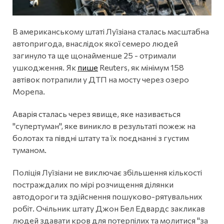
В американському штаті Луїзіана сталась масштабна
автопригода, внаслідок якої семеро людей
загинуло та ще щонайменше 25 - отримали
ушкодження. Як
пише
Reuters, як мінімум 158
автівок потрапили у ДТП на мосту через озеро
Морепа.
Аварія сталась через явище, яке називається
"супертуман", яке виникло в результаті пожеж на
болотах та півдні штату та їх поєднанні з густим
туманом.
Поліція Луїзіани не виключає збільшення кількості
постраждалих по мірі розчищення ділянки
автодороги та здійснення пошуково-рятувальних
робіт. Очільник штату Джон Бел Едвардс закликав
людей здавати кров для потерпілих та молитися "за