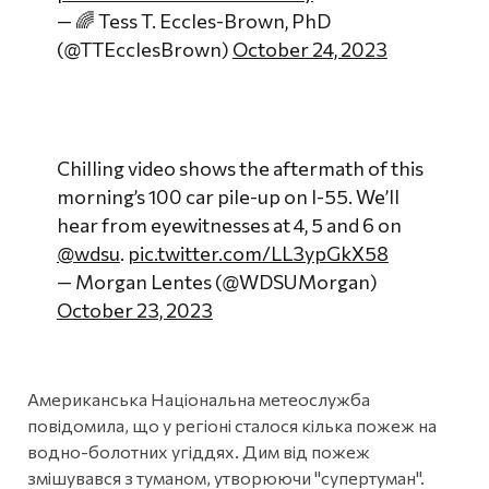
— 🌈 Tess T. Eccles-Brown, PhD
(@TTEcclesBrown)
October 24, 2023
Chilling video shows the aftermath of this
morning’s 100 car pile-up on I-55. We’ll
hear from eyewitnesses at 4, 5 and 6 on
@wdsu
.
pic.twitter.com/LL3ypGkX58
— Morgan Lentes (@WDSUMorgan)
October 23, 2023
Американська Національна метеослужба
повідомила, що у регіоні сталося кілька пожеж на
водно-болотних угіддях. Дим від пожеж
змішувався з туманом, утворюючи "супертуман".