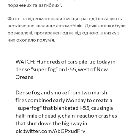
поранених та загиблих".
Фото- та відеоматеріали з місця трагедії показують
нескінченне звалище автомобілів. Деякі автівки були
розчавлені, протаранені одна під одною, а низку з
них охопило полум'я.
WATCH: Hundreds of cars pile-up today in
dense “super fog” on I-55, west of New
Oreans
Dense fog and smoke from two marsh
fires combined early Monday to create a
"superfog" that blanketed I-55, causing a
half-mile of deadly, chain-reaction crashes
that shut down the highway in…
pic.twitter.com/AbGPxudFry