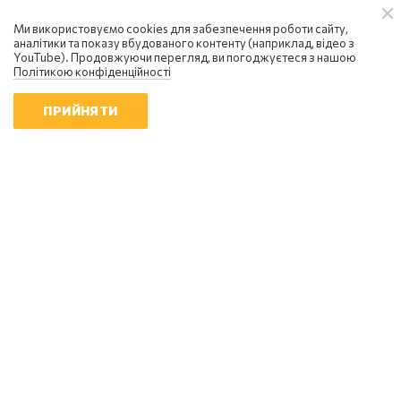
економічний стан: чи є вихід із
кризи
Ми використовуємо cookies для забезпечення роботи сайту,
аналітики та показу вбудованого контенту (наприклад, відео з
08:58 | 8.08.2026
YouTube). Продовжуючи перегляд, ви погоджуєтеся з нашою
Політикою конфіденційності
ПРИЙНЯТИ