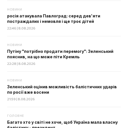
НОВИНИ
росія атакувала Павлоград: серед дев'яти
постраждалих і немовля і ще троє дітей
22:46 | 8.08.2026
НОВИНИ
Путіну "потрібно продати перемогу": Зеленський
пояснив, на що може піти Кремль
22:28 | 8.08.2026
НОВИНИ
Зеленський оцінив можливість балістичних ударів
по росії вже восени
21:59 | 8.08.2026
ГОЛОВНЕ
Багато хто у світі не хоче, щоб Україна мала власну
балістику - президент