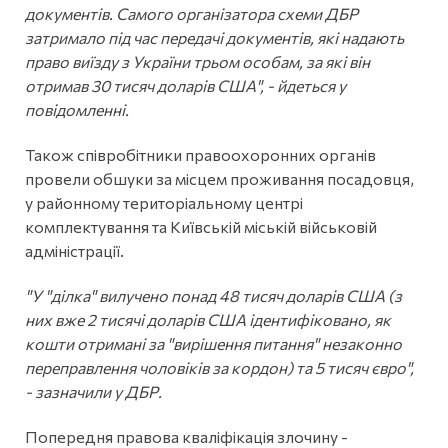
документів. Самого організатора схеми ДБР
затримало під час передачі документів, які надають
право виїзду з України трьом особам, за які він
отримав 30 тисяч доларів США", - йдеться у
повідомленні.
Також співробітники правоохоронних органів
провели обшуки за місцем проживання посадовця,
у районному територіальному центрі
комплектування та Київській міській військовій
адміністрації.
"У "ділка" вилучено понад 48 тисяч доларів США (з
них вже 2 тисячі доларів США ідентифіковано, як
кошти отримані за "вирішення питання" незаконно
переправлення чоловіків за кордон) та 5 тисяч євро",
- зазначили у ДБР.
Попередня правова кваліфікація злочину -