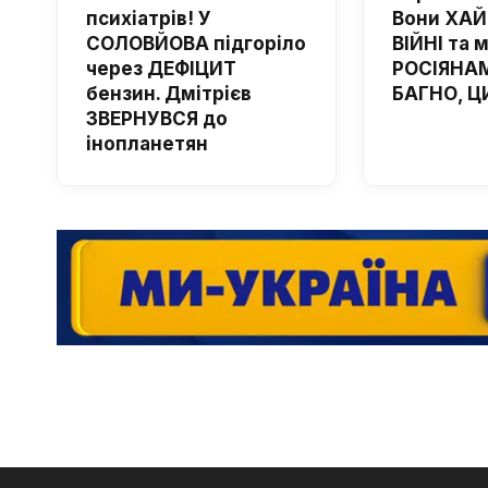
психіатрів! У
Вони ХА
СОЛОВЙОВА підгоріло
ВІЙНІ та 
через ДЕФІЦИТ
РОСІЯНАМ
бензин. Дмітрієв
БАГНО, Ц
ЗВЕРНУВСЯ до
інопланетян