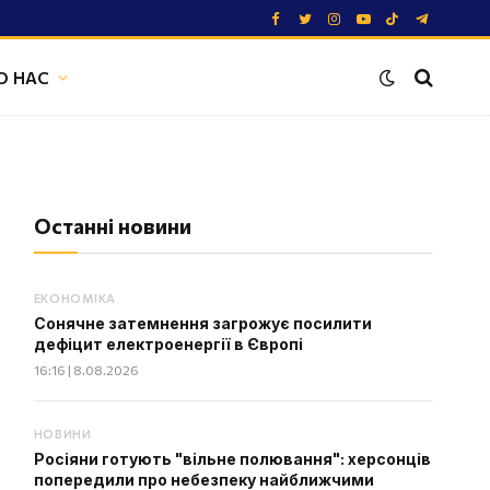
Facebook
Twitter
Instagram
YouTube
TikTok
Telegram
О НАС
Останні новини
ЕКОНОМІКА
Сонячне затемнення загрожує посилити
дефіцит електроенергії в Європі
16:16 | 8.08.2026
НОВИНИ
Росіяни готують "вільне полювання": херсонців
попередили про небезпеку найближчими