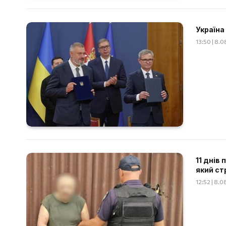
Україна
13:50 | 8.
11 днів
який ст
12:52 | 8.