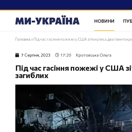
НОВИНИ
ПУБ
Головна
»
Під час гасіння пожежі у США зіткнулись два гвинтокр
7 Серпня, 2023
17:20
Кротовська Ольга
Під час гасіння пожежі у США з
загиблих