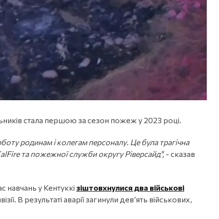
ьників стала першою за сезон пожеж у 2023 році.
рботу родинам і колегам персоналу. Це була трагічна
alFire та пожежної служби округу Ріверсайд",
- сказав
ас навчань у Кентуккі
зіштовхнулися два військові
ізії. В результаті аварії загинули дев’ять військових,