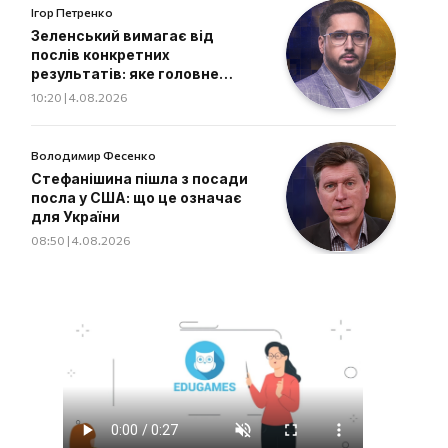
Ігор Петренко
Зеленський вимагає від
послів конкретних
результатів: яке головне
завдання дипломатів
10:20 | 4.08.2026
Володимир Фесенко
Стефанішина пішла з посади
посла у США: що це означає
для України
08:50 | 4.08.2026