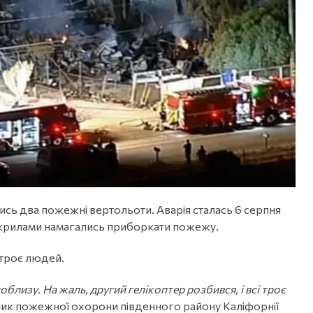
лись два пожежні вертольоти. Аварія сталась 6 серпня
токрилами намагались приборкати пожежу.
 троє людей.
лизу. На жаль, другий гелікоптер розбився, і всі троє
ник пожежної охорони південного району Каліфорнії