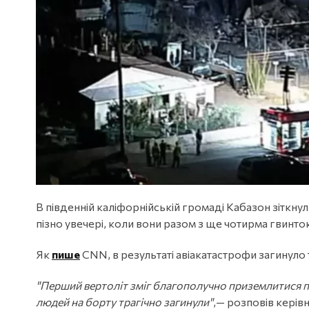
В південній каліфорнійській громаді Кабазон зіткну
пізно увечері, коли вони разом з ще чотирма гвин
Як
пише
CNN, в результаті авіакатастрофи загинуло
"Перший вертоліт зміг благополучно приземлитися поб
людей на борту трагічно загинули"
,— розповів керів