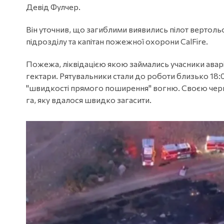
Девід Фулчер.
Він уточнив, що загиблими виявились пілот вертоль
підрозділу та капітан пожежної охорони CalFire.
Пожежа, ліквідацією якою займались учасники аварії
гектари. Рятувальники стали до роботи близько 18:
"швидкості прямого поширення" вогню. Своєю чер
га, яку вдалося швидко загасити.