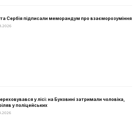
 та Сербія підписали меморандум про взаєморозуміння
08.2026
 переховувався у лісі: на Буковині затримали чоловіка,
ріляв у поліцейських
08.2026