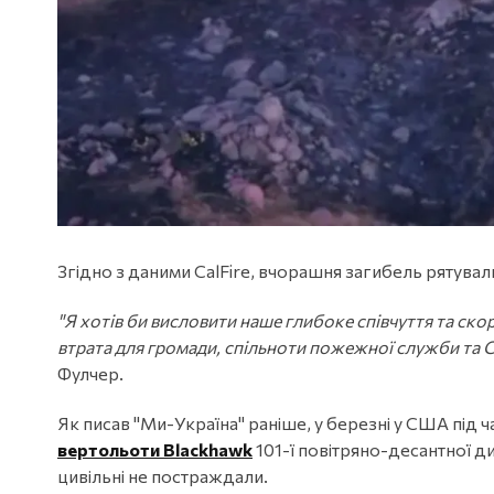
Згідно з даними CalFire, вчорашня загибель рятувал
"Я хотів би висловити наше глибоке співчуття та ско
втрата для громади, спільноти пожежної служби та C
Фулчер.
Як писав "Ми-Україна" раніше, у березні у США під ч
вертольоти Blackhawk
101-ї повітряно-десантної див
цивільні не постраждали.