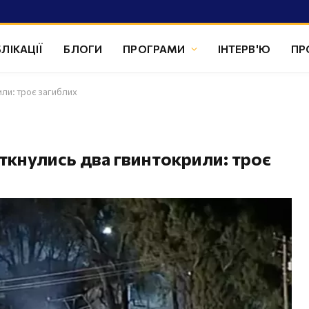
ЛІКАЦІЇ
БЛОГИ
ПРОГРАМИ
ІНТЕРВ'Ю
ПР
или: троє загиблих
іткнулись два гвинтокрили: троє