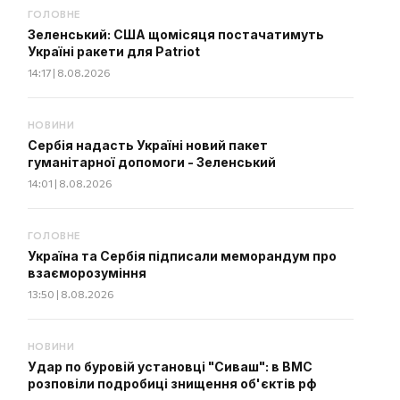
ГОЛОВНЕ
Зеленський: США щомісяця постачатимуть
Україні ракети для Patriot
14:17 | 8.08.2026
НОВИНИ
Сербія надасть Україні новий пакет
гуманітарної допомоги - Зеленський
14:01 | 8.08.2026
ГОЛОВНЕ
Україна та Сербія підписали меморандум про
взаєморозуміння
13:50 | 8.08.2026
НОВИНИ
Удар по буровій установці "Сиваш": в ВМС
розповіли подробиці знищення об'єктів рф