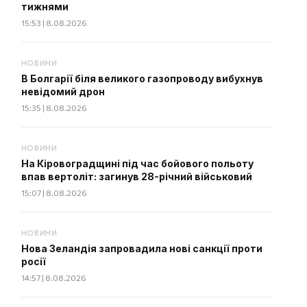
тижнями
15:53 | 8.08.2026
НОВИНИ
В Болгарії біля великого газопроводу вибухнув
невідомий дрон
15:35 | 8.08.2026
НОВИНИ
На Кіровоградщині під час бойового польоту
впав вертоліт: загинув 28-річний військовий
15:07 | 8.08.2026
НОВИНИ
Нова Зеландія запровадила нові санкції проти
росії
14:57 | 8.08.2026