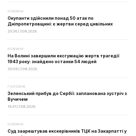
НОВИНИ
Окупанти здійснили понад 50 атак по
Дніпропетровщині: є жертви серед цивільних
20:36 | 7.08.2026
НОВИНИ
На Волині завершили ексгумацію жертв трагедії
1943 року: знайдено останки 54 людей
20:09 | 7.08.2026
ГОЛОВНЕ
Зеленський прибув до Сербії: запланована зустріч з
Вучичем
19:31 | 7.08.2026
НОВИНИ
Суд заарештував екскерівників ТЦК на Закарпатті у