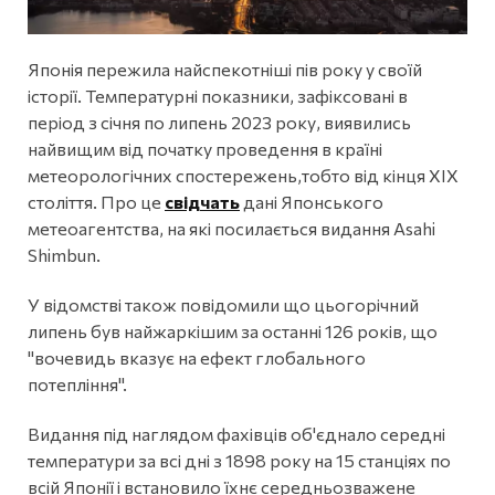
Японія пережила найспекотніші пів року у своїй
історії. Температурні показники, зафіксовані в
період з січня по липень 2023 року, виявились
найвищим від початку проведення в країні
метеорологічних спостережень,тобто від кінця ХІХ
століття. Про це
свідчать
дані Японського
метеоагентства, на які посилається видання Asahi
Shimbun.
У відомстві також повідомили що цьогорічний
липень був найжаркішим за останні 126 років, що
"вочевидь вказує на ефект глобального
потепління".
Видання під наглядом фахівців об'єднало середні
температури за всі дні з 1898 року на 15 станціях по
всій Японії і встановило їхнє середньозважене