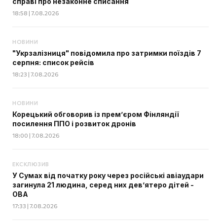
справі про незаконне списання
18:58 | 7.08.2026
НОВИНИ
"Укрзалізниця" повідомила про затримки поїздів 7
серпня: список рейсів
18:23 | 7.08.2026
НОВИНИ
Корецький обговорив із прем’єром Фінляндії
посилення ППО і розвиток дронів
18:00 | 7.08.2026
ЕКСКЛЮЗИВ
У Сумах від початку року через російські авіаудари
загинула 21 людина, серед них дев’ятеро дітей -
ОВА
17:33 | 7.08.2026