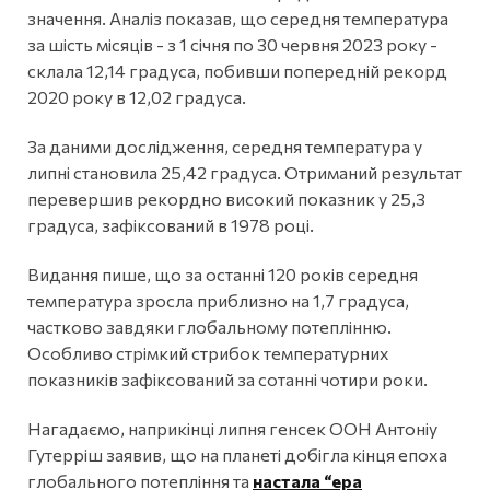
значення. Аналіз показав, що середня температура
за шість місяців - з 1 січня по 30 червня 2023 року -
склала 12,14 градуса, побивши попередній рекорд
2020 року в 12,02 градуса.
За даними дослідження, середня температура у
липні становила 25,42 градуса. Отриманий результат
перевершив рекордно високий показник у 25,3
градуса, зафіксований в 1978 році.
Видання пише, що за останні 120 років середня
температура зросла приблизно на 1,7 градуса,
частково завдяки глобальному потеплінню.
Особливо стрімкий стрибок температурних
показників зафіксований за сотанні чотири роки.
Нагадаємо, наприкінці липня генсек ООН Антоніу
Гутерріш заявив, що на планеті добігла кінця епоха
глобального потепління та
настала “ера