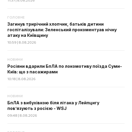
11:37 | 8.08.2026
ГОЛОВНЕ
Загинув трирічний хлопчик, батьків дитини
госпіталізували: Зеленський прокоментуав нічну
атаку на Київщину
10:59 | 8.08.2026
НОВИНИ
Росіяни вдарили БпЛА по локомотиву поїзда Суми-
Київ: що з пасажирами
10:18 | 8.08.2026
НОВИНИ
БпЛА з вибухівкою біля літака у Лейпцигу
пов’язують з росією - WSJ
09:48 | 8.08.2026