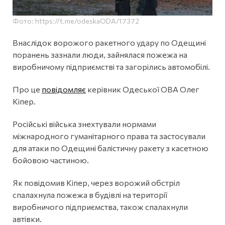
Фото: https://t.me/odeskaODA/17372
Внаслідок ворожого ракетного удару по Одещині
поранень зазнали люди, зайнялася пожежа на
виробничому підприємстві та загорілись автомобілі.
Про це
повідомляє
керівник Одеської ОВА Олег
Кіпер.
Російські війська знехтували нормами
міжнародного гуманітарного права та застосували
для атаки по Одещині балістичну ракету з касетною
бойовою частиною.
Як повідомив Кіпер, через ворожий обстріл
спалахнула пожежа в будівлі на території
виробничого підприємства, також спалахнули
автівки.