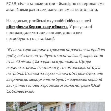
РСЗВ; сім − з міномета; три − ймовірно некерованими
авіаційними ракетами, запущеними з вертольота.
Нагадаємо, російські окупаційні війська вночі
обстріляли Херсонську область
. У результаті
постраждали чотири людини, двоє з них
потребують госпіталізації.
“В нас чотири людини отримали поранення за крайню
добу, дві з них потребують госпіталізації, зараз вони
в нашій лікарні, їм надається допомога. Ще дві
людини отримали допомогу, госпіталізація не була
потрібна. Станом на зараз – вночі обстріли були, але
звернень до медорганів не було”, – зауважив перший
заступник голови Херсонської обласної ради Юрій
Соболевський.