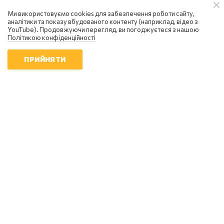
Ми використовуємо cookies для забезпечення роботи сайту,
аналітики та показу вбудованого контенту (наприклад, відео з
YouTube). Продовжуючи перегляд, ви погоджуєтеся з нашою
Політикою конфіденційності
ПРИЙНЯТИ
Вадим Денисенко
Україна вступила в надзвичайний
економічний стан: чи є вихід із
кризи
08:58 | 8.08.2026