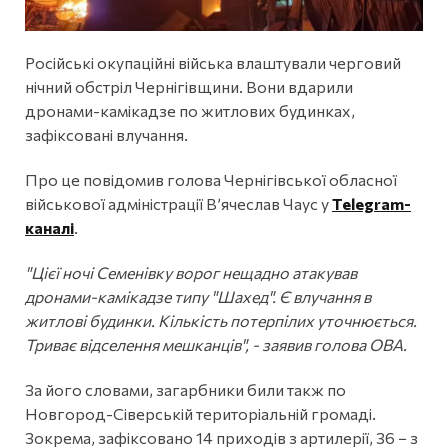
Російські окупаційні війська влаштували черговий
нічний обстріл Чернігівщини. Вони вдарили
дронами-камікадзе по житлових будинках,
зафіксовані влучання.
Про це повідомив голова Чернігівської обласної
військової адміністрації В’ячеслав Чаус у
Telegram-
каналі
.
"Цієї ночі Семенівку ворог нещадно атакував
дронами-камікадзе типу "Шахед". Є влучання в
житлові будинки. Кількість потерпілих уточнюється.
Триває відселення мешканців", - заявив голова ОВА.
За його словами, загарбники били такж по
Новгород-Сіверській територіальній громаді.
Зокрема, зафіксовано 14 приходів з артилерії, 36 − з