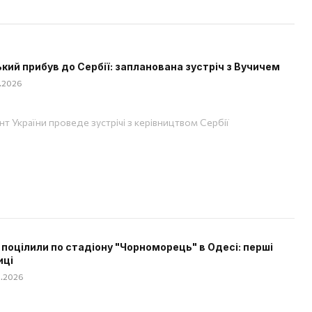
кий прибув до Сербії: запланована зустріч з Вучичем
8.2026
т України проведе зустрічі з керівництвом Сербії
 поцілили по стадіону "Чорноморець" в Одесі: перші
иці
08.2026