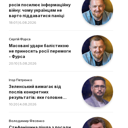
росія посилює інформаційну
війну: чому українцям не
варто піддаватися паніці
18:01 | 6.08.2026
Сергій Фурса
Масовані удари балістикою
не приносять росії перемоги
- Фурса
20:10 | 5.08.2026
Ігор Петренко
Зеленський вимагає від
послів конкретних
результатів: яке головне
завдання дипломатів
10:20 | 4.08.2026
Володимир Фесенко
Стефанішина пішла з посади