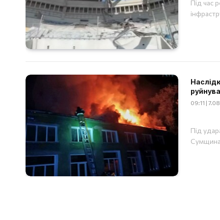
Під час 
інфрастр
Наслідки
руйнува
09:11 | 7.
Під удар
Сумщина