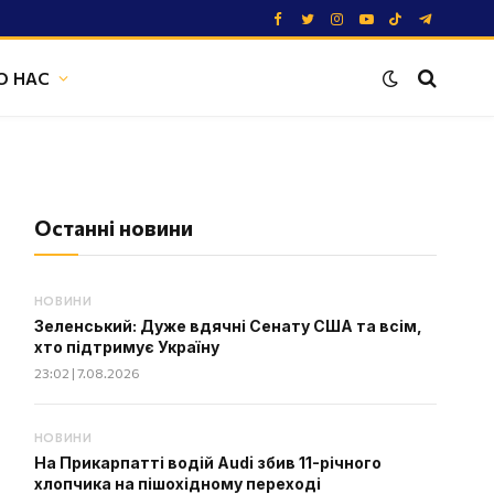
Facebook
Twitter
Instagram
YouTube
TikTok
Telegram
О НАС
Останні новини
НОВИНИ
Зеленський: Дуже вдячні Сенату США та всім,
хто підтримує Україну
23:02 | 7.08.2026
НОВИНИ
На Прикарпатті водій Audi збив 11-річного
хлопчика на пішохідному переході