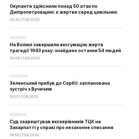
Окупанти здійснили понад 50 атак по
Дніпропетровщині: є жертви серед цивільних
20:36 | 7.08.2026
НОВИНИ
На Волині завершили ексгумацію жертв
трагедії 1943 року: знайдено останки 54 людей
20:09 | 7.08.2026
ГОЛОВНЕ
Зеленський прибув до Сербії: запланована
зустріч з Вучичем
19:31 | 7.08.2026
НОВИНИ
Суд заарештував екскерівників ТЦК на
Закарпатті у справі про незаконне списання
18:58 | 7.08.2026