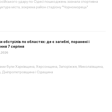
російського удару по Одесі пошкоджень зазнала спортивна
уктура міста, зокрема район стадіону "Чорноморець"
 обстрілів по областях: де є загиблі, поранені і
ння 7 серпня
08.2026
ами були Харківщина, Херсонщина, Запоріжжя, Миколаївщина,
, Дніпропетровщина і Одещина