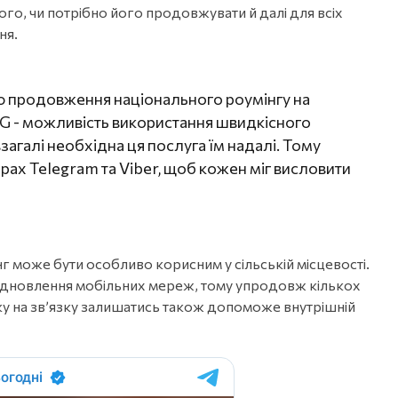
ого, чи потрібно його продовжувати й далі для всіх
ня.
ю продовження національного роумінгу на
 4G - можливість використання швидкісного
взагалі необхідна ця послуга їм надалі. Тому
ах Telegram та Viber, щоб кожен міг висловити
нг може бути особливо корисним у сільській місцевості.
 відновлення мобільних мереж, тому упродовж кількох
адку на зв’язку залишатись також допоможе внутрішній