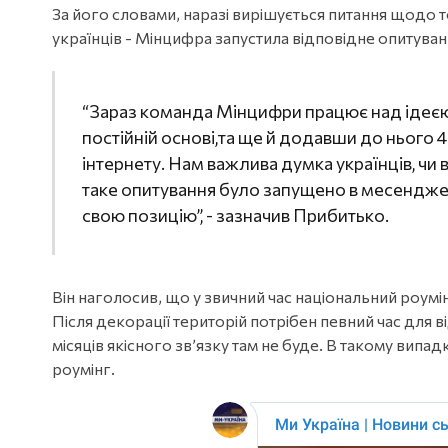
За його словами, наразі вирішується питання щодо т
українців - Мінцифра запустила відповідне опитуван
“Зараз команда Мінцифри працює над ідеє
постійній основі,та ще й додавши до нього
інтернету. Нам важлива думка українців, чи 
таке опитування було запущено в месенджер
свою позицію”, - зазначив Прибитько.
Він наголосив, що у звичний час національний роумі
Після декорації територій потрібен певний час для
місяців якісного зв’язку там не буде. В такому вип
роумінг.