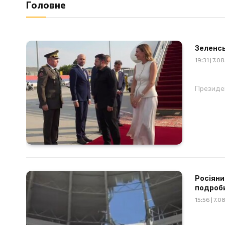
Головне
Зеленсь
19:31 | 7.0
Президен
Росіяни
подроб
15:56 | 7.