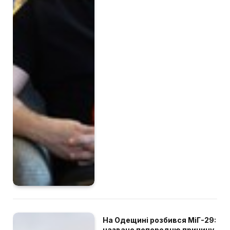
На Одещині розбився МіГ-29:
названо попередню причину