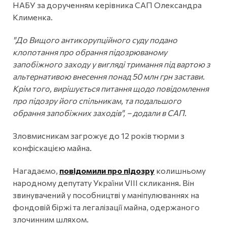
НАБУ за дорученням керівника САП Олександра
Клименка.
"До Вищого антикорупційного суду подано
клопотання про обрання підозрюваному
запобіжного заходу у вигляді тримання під вартою з
альтернативою внесення понад 50 млн грн застави.
Крім того, вирішується питання щодо повідомлення
про підозру його спільникам, та подальшого
обрання запобіжних заходів", – додали в САП.
Зловмисникам загрожує до 12 років тюрми з
конфіскацією майна.
Нагадаємо,
повідомили про підозру
колишньому
народному депутату України VІІІ скликання. Він
звинувачений у пособництві у маніпулюваннях на
фондовій біржі та легалізації майна, одержаного
злочинним шляхом.