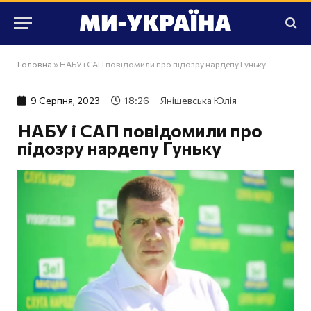
Головна
»
НАБУ і САП повідомили про підозру нардепу Гуньку
9 Серпня, 2023
18:26
Янішевська Юлія
НАБУ і САП повідомили про
підозру нардепу Гуньку