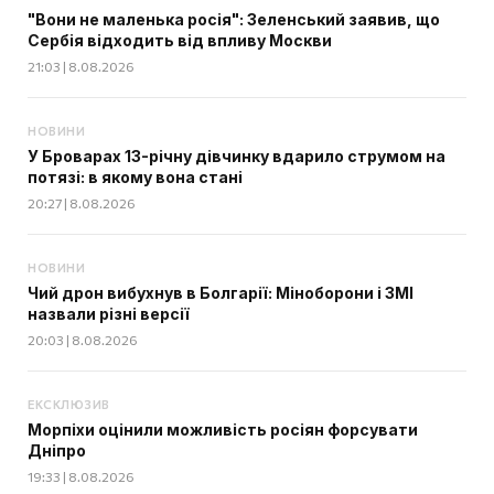
"Вони не маленька росія": Зеленський заявив, що
Сербія відходить від впливу Москви
21:03 | 8.08.2026
НОВИНИ
У Броварах 13-річну дівчинку вдарило струмом на
потязі: в якому вона стані
20:27 | 8.08.2026
НОВИНИ
Чий дрон вибухнув в Болгарії: Міноборони і ЗМІ
назвали різні версії
20:03 | 8.08.2026
ЕКСКЛЮЗИВ
Морпіхи оцінили можливість росіян форсувати
Дніпро
19:33 | 8.08.2026