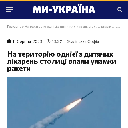
Головна
»
На територію однієї з дитячих лікарень столиці впали уламки ракети
11 Серпня, 2023
13:37
Жилінська Софія
На територію однієї з дитячих
лікарень столиці впали уламки
ракети