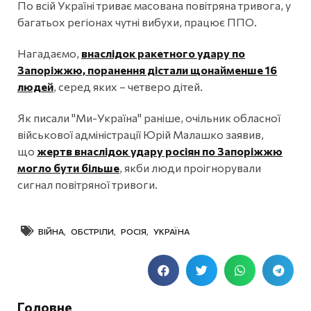
По всій Україні триває масована повітряна тривога, у
багатьох регіонах чутні вибухи, працює ППО.
Нагадаємо,
внаслідок ракетного удару по
Запоріжжю, поранення дістали щонайменше 16
людей
, серед яких – четверо дітей.
Як писали "Ми-Україна" раніше, очільник обласної
військової адміністрації Юрій Малашко заявив,
що
жертв внаслідок удару росіян по Запоріжжю
могло бути більше
, якби люди проігнорували
сигнал повітряної тривоги.
ВІЙНА
,
ОБСТРІЛИ
,
РОСІЯ
,
УКРАЇНА
Головне