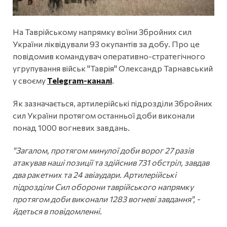
На Таврійському напрямку воїни Збройних сил
України ліквідували 93 окупантів за добу. Про це
повідомив командувач оперативно-стратегічного
угрупування військ "Таврія" Олександр Тарнавський
у своєму
Telegram-каналі
.
Як зазначається, артилерійські підрозділи Збройних
сил України протягом останньої доби виконали
понад 1000 вогневих завдань.
"Загалом, протягом минулої доби ворог 27 разів
атакував наші позиції та здійснив 731 обстріл, завдав
два ракетних та 24 авіаудари. Артилерійські
підрозділи Сил оборони таврійського напрямку
протягом доби виконали 1283 вогневі завдання", -
йдеться в повідомленні.