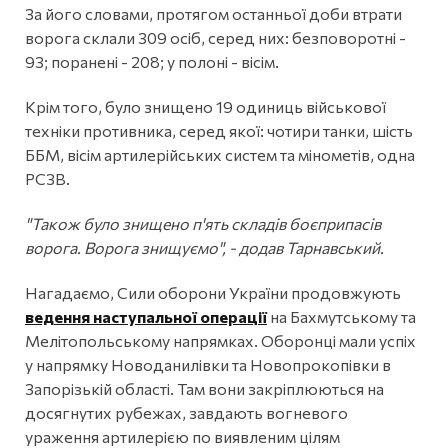
За його словами, протягом останньої доби втрати
ворога склали 309 осіб, серед них: безповоротні -
93; поранені - 208; у полоні - вісім.
Крім того, було знищено 19 одиниць військової
техніки противника, серед якої: чотири танки, шість
ББМ, вісім артилерійських систем та мінометів, одна
РСЗВ.
"Також було знищено п'ять складів боєприпасів
ворога. Ворога знищуємо", - додав Тарнавський.
Нагадаємо, Сили оборони України продовжують
ведення наступальної операції
на Бахмутському та
Мелітопольському напрямках. Оборонці мали успіх
у напрямку Новоданилівки та Новопрокопівки в
Запорізькій області. Там вони закріплюються на
досягнутих рубежах, завдають вогневого
ураження артилерією по виявленим цілям