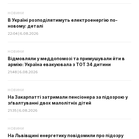
НОВИНИ
В Україні розподілятимуть електроенергію по-
новому: деталі
22:04 | 6.08.2026
НОВИНИ
Відмовляли у меддопомозі та примушували йти в
армію: Україна евакуювала з ТОТ 34 дитини
21:48 | 6.08.2026
НОВИНИ
На Закарпатті затримали пенсіонера за підозрою у
зґвалтуванні двох малолітніх дітей
21:35 | 6.08.2026
НОВИНИ
На Львівщині енергетику повідомили про підозру