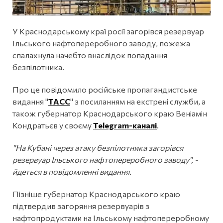
У Краснодарському краї росії загорівся резервуар
Ільського нафтопереробного заводу, пожежа
спалахнула начебто внаслідок попадання
безпілотника.
Про це повідомило російське пропагандистське
видання "
ТАСС
" з посиланням на екстрені служби, а
також губернатор Краснодарського краю Веніамін
Кондратьєв у своєму
Telegram-каналі
.
"На Кубані через атаку безпілотника загорівся
резервуар Ільського нафтопереробного заводу", -
йдеться в повідомленні видання.
Пізніше губернатор Краснодарського краю
підтвердив загоряння резервуарів з
нафтопродуктами на Ільському нафтопереробному