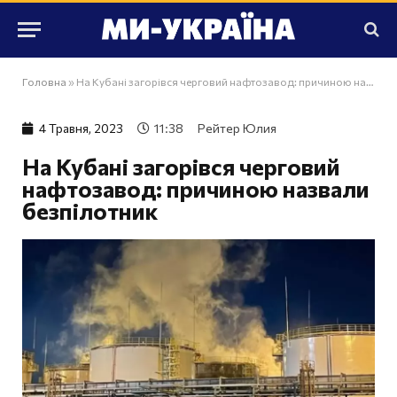
Головна
»
На Кубані загорівся черговий нафтозавод: причиною назвали безпілотник
4 Травня, 2023
11:38
Рейтер Юлия
На Кубані загорівся черговий
нафтозавод: причиною назвали
безпілотник