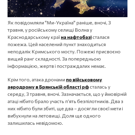
Як повідомляли "Ми-Україна" раніше, вночі, 3
травня, у російському селищі Волна у
Краснодарському краї
на нафтобазі
сталася
пожежа. Цей населений пункт знаходиться
неподалік Кримського мосту. Пожежі присвоєно
вищий ранг складності. За попередньою
інформацією, жертв і постраждалих немає.
Крім того, атака дронами
по військовому
аеродрому в Брянській області рф
сталась у
середу, 3 травня, вночі. Зазначається, що у ймовірній
атаці нібито брало участь п’ять безпілотників. Два з
них нібито були збиті, ще два – досягли своєї мети і
вибухнули на летовищі. Доля ще одного
залишилась невідомою.