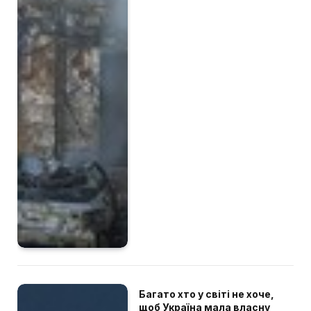
Багато хто у світі не хоче,
щоб Україна мала власну