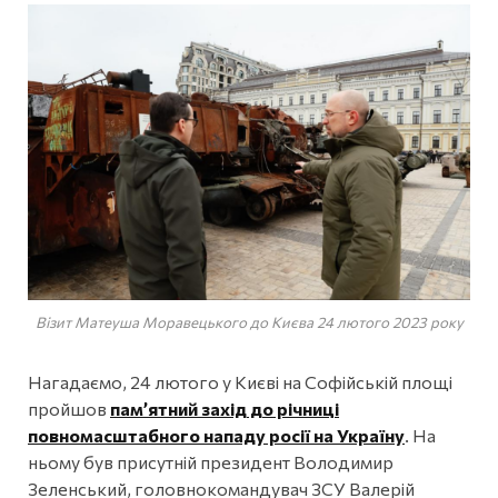
Візит Матеуша Моравецького до Києва 24 лютого 2023 року
Нагадаємо, 24 лютого у Києві на Софійській площі
пройшов
пам’ятний захід до річниці
повномасштабного нападу росії на Україну
. На
ньому був присутній президент Володимир
Зеленський, головнокомандувач ЗСУ Валерій