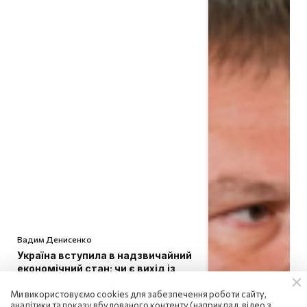
Вадим Денисенко
Україна вступила в надзвичайний
економічний стан: чи є вихід із
кризи
Ми використовуємо cookies для забезпечення роботи сайту,
08:58 | 8.08.2026
аналітики та показу вбудованого контенту (наприклад, відео з