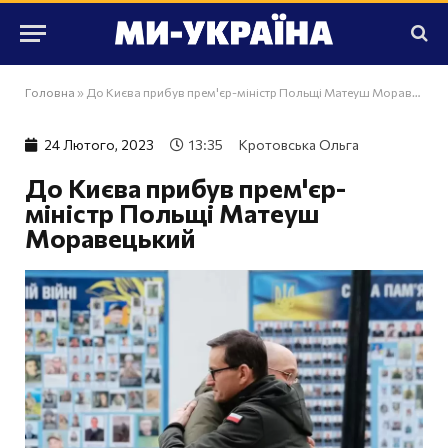
Головна
»
До Києва прибув прем'єр-міністр Польщі Матеуш Моравецький
24 Лютого, 2023
13:35
Кротовська Ольга
До Києва прибув прем'єр-
міністр Польщі Матеуш
Моравецький