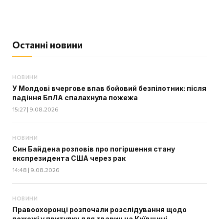
Останні новини
НОВИНИ
У Молдові вчергове впав бойовий безпілотник: після
падіння БпЛА спалахнула пожежа
15:27 | 9.08.2026
НОВИНИ
Син Байдена розповів про погіршення стану
експрезидента США через рак
14:48 | 9.08.2026
НОВИНИ
Правоохоронці розпочали розслідування щодо
пожежі у притулку для тварин на Київщині