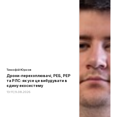
Тимофій Юрков
Дрони-перехоплювачі, РЕБ, РЕР
та РЛС: як усе це вибудувати в
єдину екосистему
13:11 | 9.08.2026