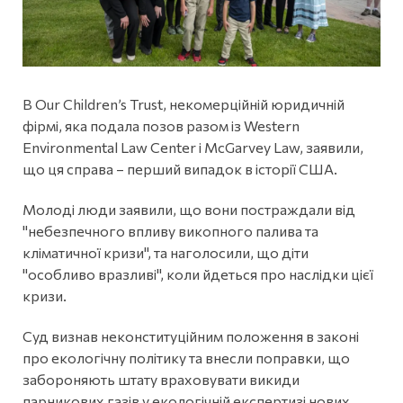
В Our Children’s Trust, некомерційній юридичній
фірмі, яка подала позов разом із Western
Environmental Law Center і McGarvey Law, заявили,
що ця справа – перший випадок в історії США.
Молоді люди заявили, що вони постраждали від
"небезпечного впливу викопного палива та
кліматичної кризи", та наголосили, що діти
"особливо вразливі", коли йдеться про наслідки цієї
кризи.
Суд визнав неконституційним положення в законі
про екологічну політику та внесли поправки, що
забороняють штату враховувати викиди
парникових газів у екологічній експертизі нових