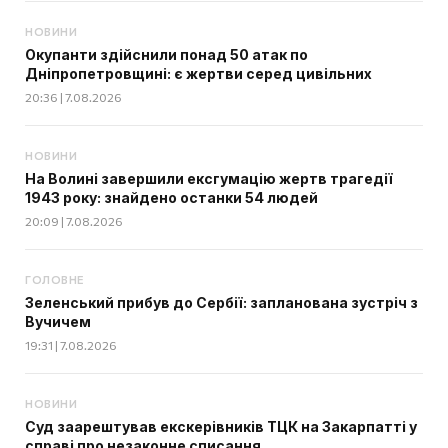
НОВИНИ
Окупанти здійснили понад 50 атак по
Дніпропетровщині: є жертви серед цивільних
20:36 | 7.08.2026
НОВИНИ
На Волині завершили ексгумацію жертв трагедії
1943 року: знайдено останки 54 людей
20:09 | 7.08.2026
ГОЛОВНЕ
Зеленський прибув до Сербії: запланована зустріч з
Вучичем
19:31 | 7.08.2026
НОВИНИ
Суд заарештував екскерівників ТЦК на Закарпатті у
справі про незаконне списання