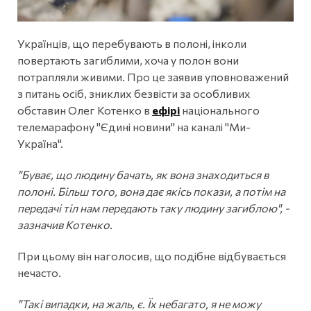
Українців, що перебувають в полоні, інколи
повертають загиблими, хоча у полон вони
потрапляли живими. Про це заявив уповноважений
з питань осіб, зниклих безвісти за особливих
обставин Олег Котенко в
ефірі
національного
телемарафону "Єдині новини" на каналі "Ми-
Україна".
"Буває, що людину бачать, як вона знаходиться в
полоні. Більш того, вона дає якісь покази, а потім на
передачі тіл нам передають таку людину загиблою", -
зазначив Котенко.
При цьому він наголосив, що подібне відбувається
нечасто.
"Такі випадки, на жаль, є. Їх небагато, я не можу