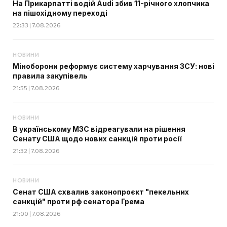
На Прикарпатті водій Audi збив 11-річного хлопчика
на пішохідному переході
22:33 | 7.08.2026
НОВИНИ
Міноборони реформує систему харчування ЗСУ: нові
правила закупівель
21:55 | 7.08.2026
НОВИНИ
В українському МЗС відреагували на рішення
Сенату США щодо нових санкцій проти росії
21:32 | 7.08.2026
НОВИНИ
Сенат США схвалив законопроєкт "пекельних
санкцій" проти рф сенатора Грема
21:00 | 7.08.2026