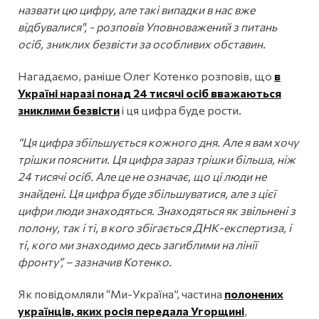
назвати цю цифру, але такі випадки в нас вже
відбувалися", - розповів Уповноважений з питань
осіб, зниклих безвісти за особливих обставин.
Нагадаємо, раніше Олег Котенко розповів, що
в
Україні наразі понад 24 тисячі осіб вважаються
зниклими безвісти
і ця цифра буде рости.
“Ця цифра збільшується кожного дня. Але я вам хочу
трішки пояснити. Ця цифра зараз трішки більша, ніж
24 тисячі осіб. Але це не означає, що ці люди не
знайдені. Ця цифра буде збільшуватися, але з цієї
цифри люди знаходяться. Знаходяться як звільнені з
полону, так і ті, в кого збігається ДНК-експертиза, і
ті, кого ми знаходимо десь загиблими на лінії
фронту”, – зазначив Котенко.
Як повідомляли “Ми-Україна”, частина
полонених
українців, яких росія передала Угорщині
,