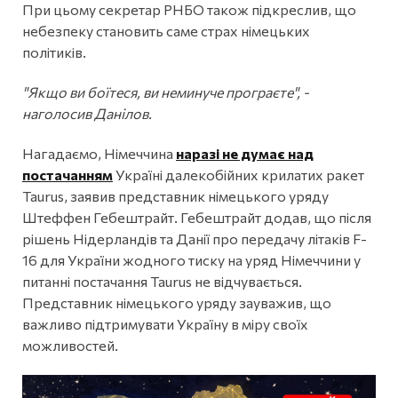
При цьому секретар РНБО також підкреслив, що
небезпеку становить саме страх німецьких
політиків.
"Якщо ви боїтеся, ви неминуче програєте", -
наголосив Данілов.
Нагадаємо, Німеччина
наразі не думає над
постачанням
Україні далекобійних крилатих ракет
Taurus, заявив представник німецького уряду
Штеффен Гебештрайт. Гебештрайт додав, що після
рішень Нідерландів та Данії про передачу літаків F-
16 для України жодного тиску на уряд Німеччини у
питанні постачання Taurus не відчувається.
Представник німецького уряду зауважив, що
важливо підтримувати Україну в міру своїх
можливостей.