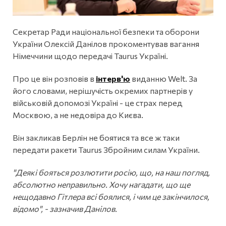
Секретар Ради національної безпеки та оборони
України Олексій Данілов прокоментував вагання
Німеччини щодо передачі Taurus Україні.
Про це він розповів в
інтерв'ю
виданню Welt. За
його словами, нерішучість окремих партнерів у
військовій допомозі Україні - це страх перед
Москвою, а не недовіра до Києва.
Він закликав Берлін не боятися та все ж таки
передати ракети Taurus Збройним силам України.
"Деякі бояться розлютити росію, що, на наш погляд,
абсолютно неправильно. Хочу нагадати, що ще
нещодавно Гітлера всі боялися, і чим це закінчилося,
відомо", - зазначив Данілов.