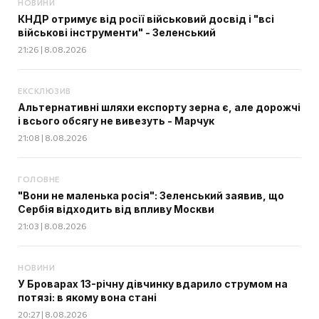
НОВИНИ
КНДР отримує від росії військовий досвід і "всі
військові інструменти" - Зеленський
21:26 | 8.08.2026
ЕКСКЛЮЗИВ
Альтернативні шляхи експорту зерна є, але дорожчі
і всього обсягу не вивезуть - Марчук
21:08 | 8.08.2026
ГОЛОВНЕ
"Вони не маленька росія": Зеленський заявив, що
Сербія відходить від впливу Москви
21:03 | 8.08.2026
НОВИНИ
У Броварах 13-річну дівчинку вдарило струмом на
потязі: в якому вона стані
20:27 | 8.08.2026