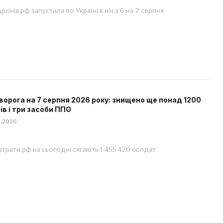
ронів рф запустила по Україні в ніч з 6 на 7 серпня
ворога на 7 серпня 2026 року: знищено ще понад 1200
ів і три засоби ППО
08.2026
 втрати рф на сьогодні сягають 1 455 420 солдат