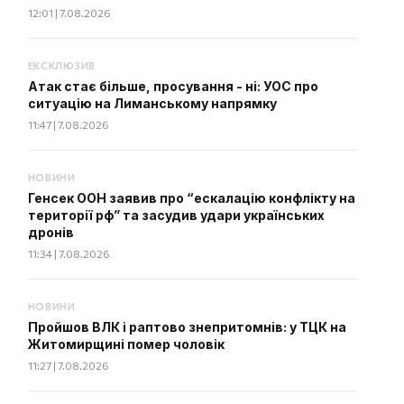
12:01 | 7.08.2026
ЕКСКЛЮЗИВ
Атак стає більше, просування - ні: УОС про
ситуацію на Лиманському напрямку
11:47 | 7.08.2026
НОВИНИ
Генсек ООН заявив про “ескалацію конфлікту на
території рф” та засудив удари українських
дронів
11:34 | 7.08.2026
НОВИНИ
Пройшов ВЛК і раптово знепритомнів: у ТЦК на
Житомирщині помер чоловік
11:27 | 7.08.2026