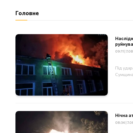
Головне
Наслідки
руйнува
09:11 | 7.
Під удар
Сумщина
Нічна а
08:34 | 7.