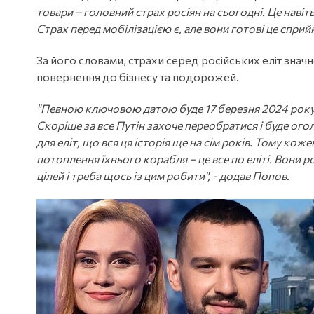
товари – головний страх росіян на сьогодні. Це навіт
Страх перед мобілізацією є, але вони готові це сприй
За його словами, страхи серед російських еліт значно
повернення до бізнесу та подорожей.
"Певною ключовою датою буде 17 березня 2024 року,
Скоріше за все Путін захоче переобратися і буде ого
для еліт, що вся ця історія ще на сім років. Тому кож
потоплення їхнього корабля – це все по еліті. Вони
цілей і треба щось із цим робити", - додав Попов.