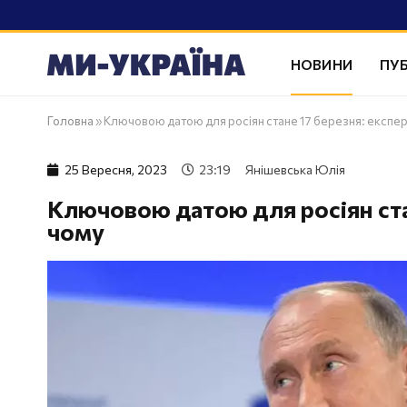
НОВИНИ
ПУБ
Головна
»
Ключовою датою для росіян стане 17 березня: експер
25 Вересня, 2023
23:19
Янішевська Юлія
Ключовою датою для росіян стан
чому