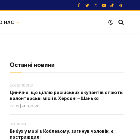
Facebook
Twitter
Instagram
YouTube
TikTok
Telegram
О НАС
Останні новини
ЕКСКЛЮЗИВ
Цинічно, що ціллю російських окупантів стають
волонтерські місії в Херсоні – Шанько
12:09 | 7.08.2026
НОВИНИ
Вибух у морі в Коблевому: загинув чоловік, є
постраждалі