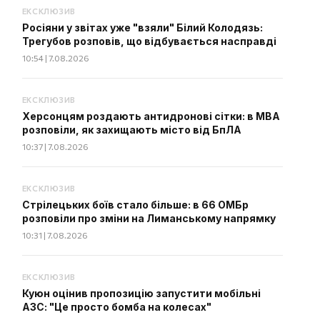
ЕКСКЛЮЗИВ
Росіяни у звітах уже "взяли" Білий Колодязь:
Трегубов розповів, що відбувається насправді
10:54 | 7.08.2026
ЕКСКЛЮЗИВ
Херсонцям роздають антидронові сітки: в МВА
розповіли, як захищають місто від БпЛА
10:37 | 7.08.2026
ЕКСКЛЮЗИВ
Стрілецьких боїв стало більше: в 66 ОМБр
розповіли про зміни на Лиманському напрямку
10:31 | 7.08.2026
ЕКСКЛЮЗИВ
Куюн оцінив пропозицію запустити мобільні
АЗС: "Це просто бомба на колесах"