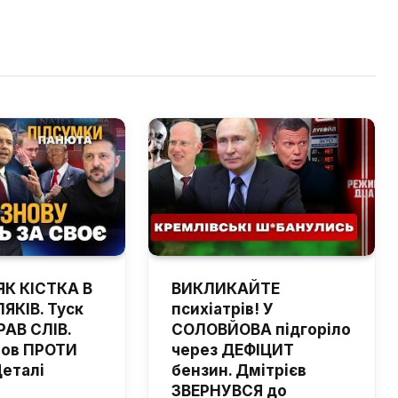
ЯК КІСТКА В
ВИКЛИКАЙТЕ
ЯКІВ. Туск
психіатрів! У
РАВ СЛІВ.
СОЛОВЙОВА підгоріло
шов ПРОТИ
через ДЕФІЦИТ
Деталі
бензин. Дмітрієв
ЗВЕРНУВСЯ до