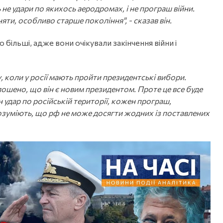
ь не удари по якихось аеродромах, і не програш війни.
няти, особливо старше покоління", - сказав він.
 більші, адже вони очікували закінчення війни і
 коли у росії мають пройти президентські вибори.
лошено, що він є новим президентом. Проте це все буде
ен удар по російській території, кожен програш,
 розуміють, що рф не може досягти жодних із поставлених