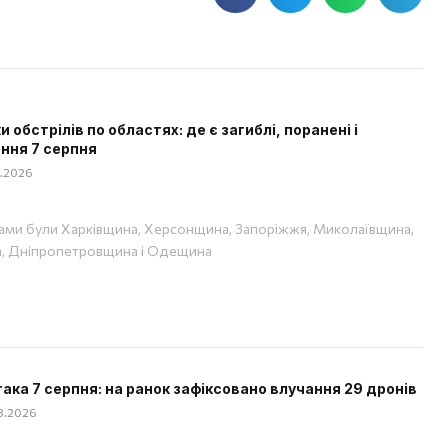
 обстрілів по областях: де є загиблі, поранені і
ння 7 серпня
08.2026
ами були Харківщина, Херсонщина, Запоріжжя, Миколаївщина,
, Дніпропетровщина і Одещина
така 7 серпня: на ранок зафіксовано влучання 29 дронів
08.2026