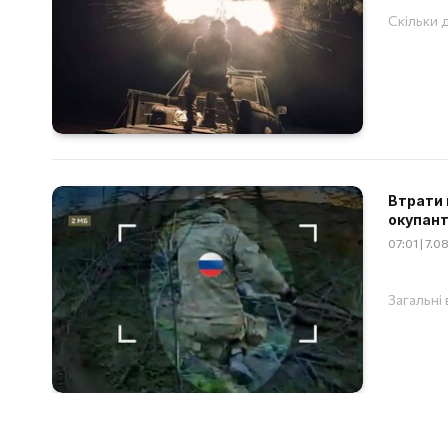
Скільки д
Втрати 
окупант
07:01 | 7.
Загальні