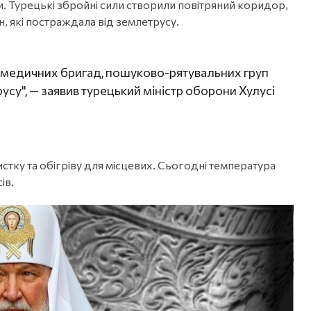
и. Турецькі збройні сили створили повітряний коридор,
, які постраждала від землетрусу.
и медичних бригад, пошуково-рятувальних груп
русу", — заявив турецький міністр оборони Хулусі
стку та обігріву для місцевих. Сьогодні температура
ів.