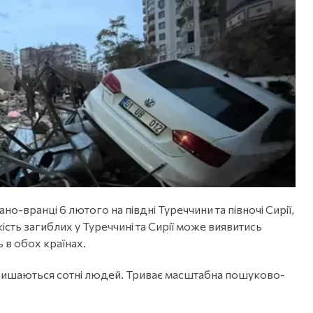
рано-вранці 6 лютого на півдні Туреччини та півночі Сирії,
ість загиблих у Туреччині та Сирії може виявитись
 в обох країнах.
залишаються сотні людей. Триває масштабна пошуково-