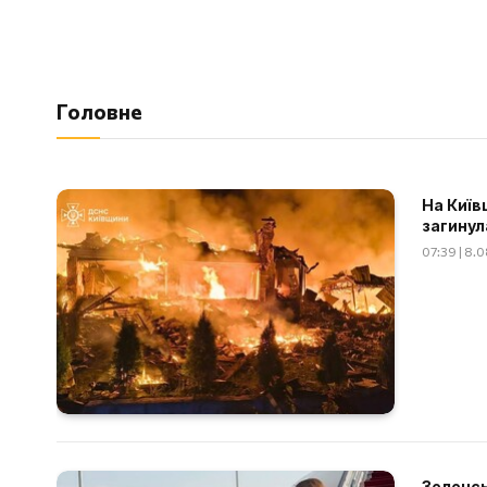
Головне
На Київ
загинул
07:39 | 8.
Зеленсь