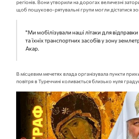
регіонів. Вони утворили на дорогах величезні затор
щоб пошуково-рятувальні групи могли дістатися зон
"Ми мобілізували наші літаки для відправк
та їхніх транспортних засобів у зону землет
Акар.
В місцевим мечетях влада організувала пункти прихи
повітря в Туреччині коливається близько нуля градус