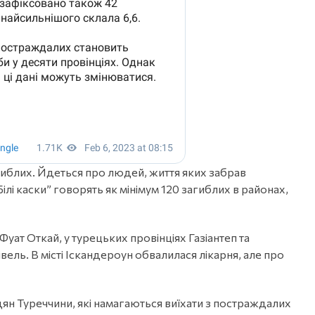
гиблих. Йдеться про людей, життя яких забрав
лі каски” говорять як мінімум 120 загиблих в районах,
уат Откай, у турецьких провінціях Газіантеп та
ель. В місті Іскандероун обвалилася лікарня, але про
дян Туреччини, які намагаються виїхати з постраждалих