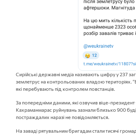
Сирійські державні медіа називають цифру у 237 за
землетрус на контрольованих владою територіях. “Бі
які перебувають під контролем повстанців.
За попередніми даними, які озвучив віце-президент Ф
Кахраманмарас руйнувань зазнали близько 900 будів
постраждалих наразі не повідомляється.
На заваді рятувальним бригадам стали тисячі грома