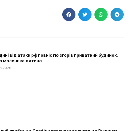
щині від атаки рф повністю згорів приватний будинок:
а маленька дитина
08.2026
кий прибув до Сербії: запланована зустріч з Вучичем