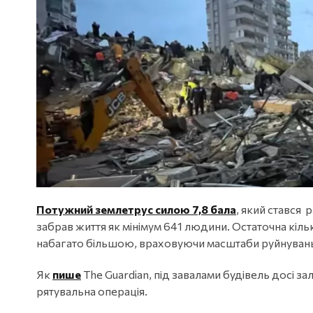
Потужний землетрус силою 7,8 бала
, який стався 
забрав життя як мінімум 641 людини. Остаточна кільк
набагато більшою, враховуючи масштаби руйнувань
Як
пише
The Guardian, під завалами будівель досі 
рятувальна операція.