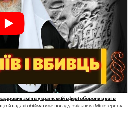
кадрових змін в українській сфері оборони цього
 що й надалі обійматиме посаду очільника Міністерства