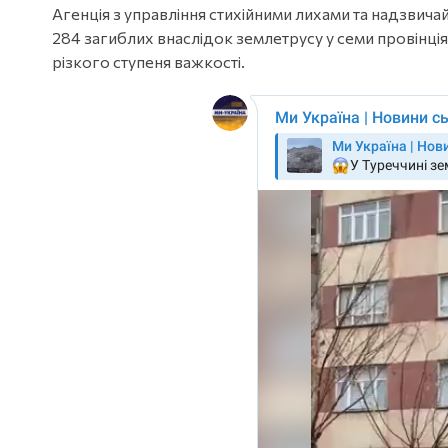
Агенція з управління стихійними лихами та надзви
284 загиблих внаслідок землетрусу у семи провінц
різкого ступеня важкості.