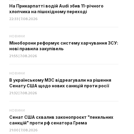
На Прикарпатті водій Audi збив 11-річного
хлопчика на пішохідному переході
22:33 | 7.08.2026
НОВИНИ
Міноборони реформує систему харчування ЗСУ:
нові правила закупівель
21:55 | 7.08.2026
НОВИНИ
В українському МЗС відреагували на рішення
Сенату США щодо нових санкцій проти росії
21:32 | 7.08.2026
НОВИНИ
Сенат США схвалив законопроєкт "пекельних
санкцій" проти рф сенатора Грема
21:00 | 7.08.2026