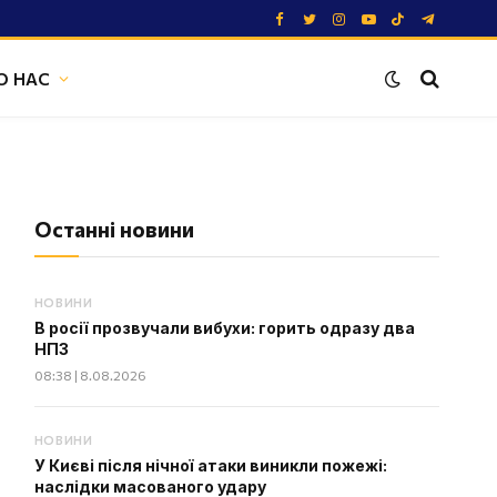
Facebook
Twitter
Instagram
YouTube
TikTok
Telegram
О НАС
Останні новини
НОВИНИ
В росії прозвучали вибухи: горить одразу два
НПЗ
08:38 | 8.08.2026
НОВИНИ
У Києві після нічної атаки виникли пожежі:
наслідки масованого удару