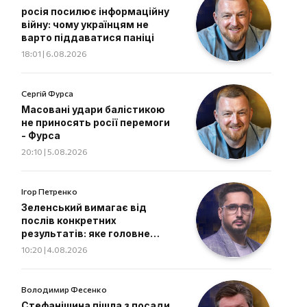
росія посилює інформаційну
війну: чому українцям не
варто піддаватися паніці
18:01 | 6.08.2026
Сергій Фурса
Масовані удари балістикою
не приносять росії перемоги
- Фурса
20:10 | 5.08.2026
Ігор Петренко
Зеленський вимагає від
послів конкретних
результатів: яке головне
завдання дипломатів
10:20 | 4.08.2026
Володимир Фесенко
Стефанішина пішла з посади