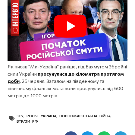
Як писав "Ми-Україна" раніше, під Бахмутом Збройні
сили України
просунулися до кілометра протягом
доби
, 25 червня. Загалом на південному та
північному флангах міста вони просунулись від 600
метрів до 1000 метрів.
ЗСУ
,
РОСІЯ
,
УКРАЇНА
,
ПОВНОМАСШТАБНА ВІЙНА
,
ВТРАТИ РФ