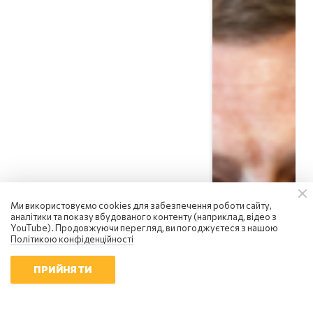
Ми використовуємо cookies для забезпечення роботи сайту,
аналітики та показу вбудованого контенту (наприклад, відео з
Сергій Фурса
YouTube). Продовжуючи перегляд, ви погоджуєтеся з нашою
росія посилює інформаційну
Політикою конфіденційності
війну: чому українцям не варто
піддаватися паніці
ПРИЙНЯТИ
18:01 | 6.08.2026