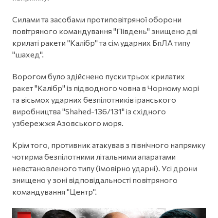
Силами та засобами протиповітряної оборони
повітряного командування "Південь" знищено дві
крилаті ракети "Калібр" та сім ударних БпЛА типу
"шахед".
Ворогом було здійснено пуски трьох крилатих
ракет "Калібр" із підводного човна в Чорному морі
та вісьмох ударних безпілотників іранського
виробництва "Shahed-136/131" із східного
узбережжя Азовського моря.
Крім того, противник атакував з північного напрямку
чотирма безпілотними літальними апаратами
невстановленого типу (імовірно ударні). Усі дрони
знищено у зоні відповідальності повітряного
командування "Центр".