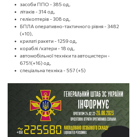
засоби ППО - 385 од,
літаків - 314 од,
гелікоптерів - 308 од,
БПЛА оперативно-тактичного рівня - 3482
(+10),
крилаті ракети - 1259 од,
кораблі /катери - 18 од,
автомобільної техніки та автоцистерн -
6751(+16) од,
спеціальна техніка - 557 (+5)