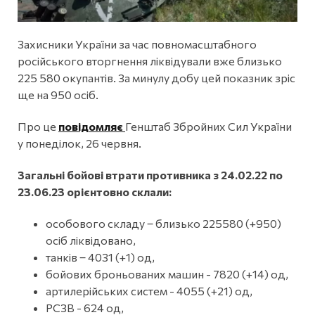
Захисники України за час повномасштабного
російського вторгнення ліквідували вже близько
225 580 окупантів. За минулу добу цей показник зріс
ще на 950 осіб.
Про це
повідомляє
Генштаб Збройних Сил України
у понеділок, 26 червня.
Загальні бойові втрати противника з 24.02.22 по
23.06.23 орієнтовно склали:
особового складу ‒ близько 225580 (+950)
осіб ліквідовано,
танків ‒ 4031 (+1) од,
бойових броньованих машин - 7820 (+14) од,
артилерійських систем - 4055 (+21) од,
РСЗВ - 624 од,