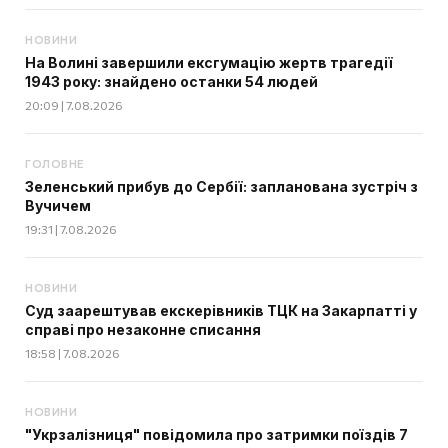
НОВИНИ
На Волині завершили ексгумацію жертв трагедії
1943 року: знайдено останки 54 людей
20:09 | 7.08.2026
ГОЛОВНЕ
Зеленський прибув до Сербії: запланована зустріч з
Вучичем
19:31 | 7.08.2026
НОВИНИ
Суд заарештував екскерівників ТЦК на Закарпатті у
справі про незаконне списання
18:58 | 7.08.2026
НОВИНИ
"Укрзалізниця" повідомила про затримки поїздів 7