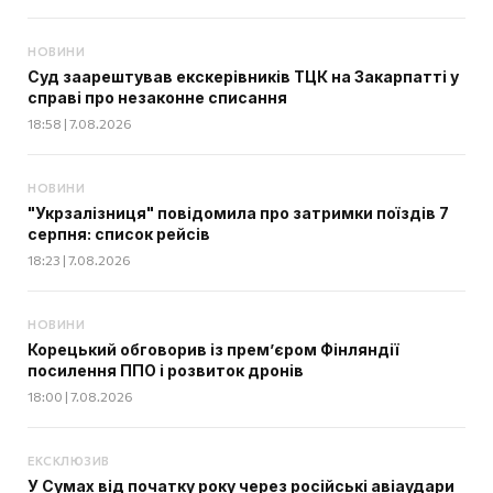
НОВИНИ
Суд заарештував екскерівників ТЦК на Закарпатті у
справі про незаконне списання
18:58 | 7.08.2026
НОВИНИ
"Укрзалізниця" повідомила про затримки поїздів 7
серпня: список рейсів
18:23 | 7.08.2026
НОВИНИ
Корецький обговорив із прем’єром Фінляндії
посилення ППО і розвиток дронів
18:00 | 7.08.2026
ЕКСКЛЮЗИВ
У Сумах від початку року через російські авіаудари