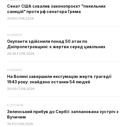
Сенат США схвалив законопроєкт "пекельних
санкцій" проти рф сенатора Грема
21:00 | 7.08.2026
НОВИНИ
Окупанти здійснили понад 50 атак по
Дніпропетровщині: є жертви серед цивільних
20:36 | 7.08.2026
НОВИНИ
На Волині завершили ексгумацію жертв трагедії
1943 року: знайдено останки 54 людей
20:09 | 7.08.2026
ГОЛОВНЕ
Зеленський прибув до Сербії: запланована зустріч з
Вучичем
19:31 | 7.08.2026