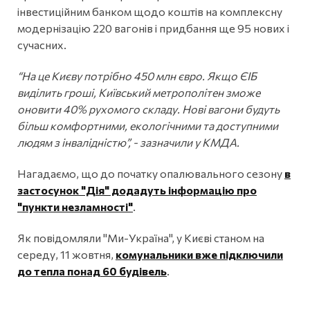
інвестиційним банком щодо коштів на комплексну
модернізацію 220 вагонів і придбання ще 95 нових і
сучасних.
“На це Києву потрібно 450 млн євро. Якщо ЄІБ
виділить гроші, Київський метрополітен зможе
оновити 40% рухомого складу. Нові вагони будуть
більш комфортними, екологічними та доступними
людям з інвалідністю”, - зазначили у КМДА.
Нагадаємо, що до початку опалювального сезону
в
застосунок "Дія" додадуть інформацію про
"пункти незламності"
.
Як повідомляли "Ми-Україна", у Києві станом на
середу, 11 жовтня,
комунальники вже підключили
до тепла понад 60 будівель
.