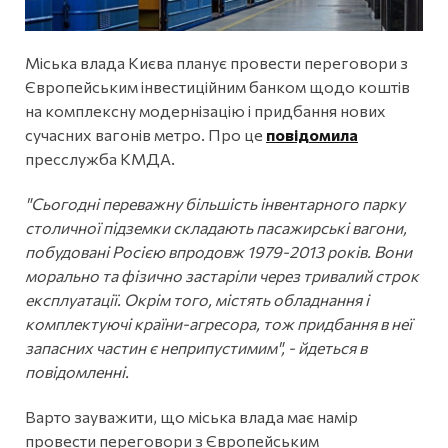
Міська влада Києва планує провести переговори з
Європейським інвестиційним банком щодо коштів
на комплексну модернізацію і придбання нових
сучасних вагонів метро. Про це
повідомила
пресслужба КМДА.
"Сьогодні переважну більшість інвентарного парку
столичної підземки складають пасажирські вагони,
побудовані Росією впродовж 1979-2013 років. Вони
морально та фізично застаріли через тривалий строк
експлуатації. Окрім того, містять обладнання і
комплектуючі країни-агресора, тож придбання в неї
запасних частин є неприпустимим", - йдеться в
повідомленні.
Варто зауважити, що міська влада має намір
провести переговори з Європейським