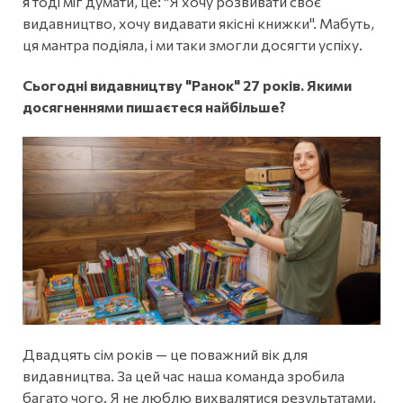
я тоді міг думати, це: "Я хочу розвивати своє
видавництво, хочу видавати якісні книжки". Мабуть,
ця мантра подіяла, і ми таки змогли досягти успіху.
Сьогодні видавництву "Ранок" 27 років. Якими
досягненнями пишаєтеся найбільше?
Двадцять сім років — це поважний вік для
видавництва. За цей час наша команда зробила
багато чого. Я не люблю вихвалятися результатами,