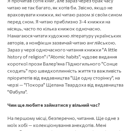
Я прочитав сотні книг, але зараз через брак часу
читаю не так багато, як хотів би. Звісно, якщо не
враховувати книжки, які читаю разом зі своїм сином
перед сном. Я читаю приблизно 3-4 книжки на
місяць, часто по кілька книжок одночасно.
Намагаюся читати художню літературу українських
авторів, а нонфікшн зазвичай читаю англійською.
Зараз у черзі одночасного читання книжки "A little
history of religion" і "Atomic habits", чудове видання
короткої прози Валер'яна Підмогильного "Сонце
сходить" про швидкоплинність життя та важливість
пріоритетів від видавництва "Ще одну сторінку", на
черзі — "Покора" Щепана Твардоха від видавництва
"Фабула".
Чим ще любите займатися у вільний час?
На першому місці, безперечно, читання. Ще одне з
моїх хобі — колекціонування анекдотів. Мені