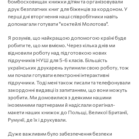
бомбосховищах книжки дітям та організовували
друк безплатних книг для біженців за кордоном. У
перші дні вторгнення наші співробітники навіть
допомагали готувати "коктейлі Молотова".
Я розумів, що найкращою допомогою країні буде
робити те, що ми вміємо. Через кілька днів ми
відновили роботу над підготовкою нових
підручників НУШ для 5-6 класів. Більшість
українських друкарень зупинили свою роботу, тож
ми почали готувати електронні інтерактивні
підручники. Тоді мені також писали та телефонували
закордонні видавці із запитанням, що вони можуть
зробити. Ми домовилися з деякими нашими
іноземними партнерами й надіслали оригінал-
макети наших книжок до Польщі, Великої Британії,
Румунії, де їх і друкували.
Дуже важливим було забезпечення безпеки