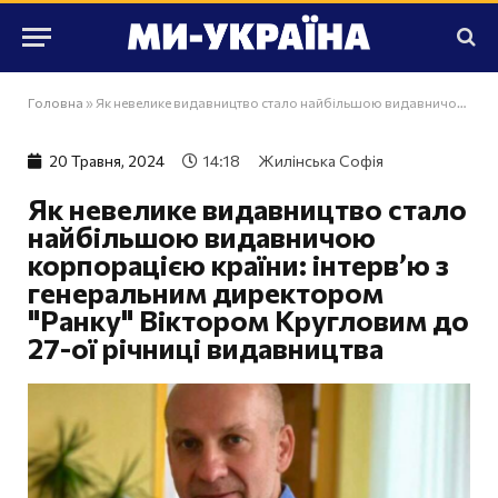
Головна
»
Як невелике видавництво стало найбільшою видавничою корпорацією країни: інтерв’ю з генеральним директором "Ранку" Віктором Кругловим до 27-ої річниці видавництва
20 Травня, 2024
14:18
Жилінська Софія
Як невелике видавництво стало
найбільшою видавничою
корпорацією країни: інтерв’ю з
генеральним директором
"Ранку" Віктором Кругловим до
27-ої річниці видавництва