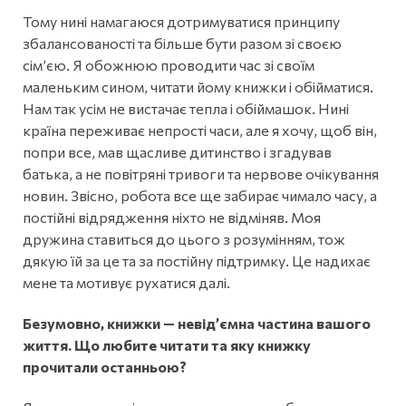
Тому нині намагаюся дотримуватися принципу
збалансованості та більше бути разом зі своєю
сім’єю. Я обожнюю проводити час зі своїм
маленьким сином, читати йому книжки і обійматися.
Нам так усім не вистачає тепла і обіймашок. Нині
країна переживає непрості часи, але я хочу, щоб він,
попри все, мав щасливе дитинство і згадував
батька, а не повітряні тривоги та нервове очікування
новин. Звісно, робота все ще забирає чимало часу, а
постійні відрядження ніхто не відміняв. Моя
дружина ставиться до цього з розумінням, тож
дякую їй за це та за постійну підтримку. Це надихає
мене та мотивує рухатися далі.
Безумовно, книжки — невід’ємна частина вашого
життя. Що любите читати та яку книжку
прочитали останньою?