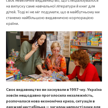
своє невеличке видавництво, що спеціалізувалося
на випуску саме навчальної літератури й книг для
дітей. Тоді я і не міг подумати, що в майбутньому ми
станемо найбільшою видавничою корпорацією
країни.
Своє видавництво ви заснували в 1997-му. Україна
зовсім нещодавно проголосила незалежність,
розпочалася нова економічна криза, ситуація в
державі нестабільна — загалом непрості роки для