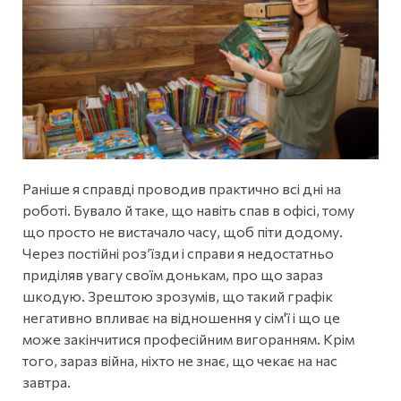
Раніше я справді проводив практично всі дні на
роботі. Бувало й таке, що навіть спав в офісі, тому
що просто не вистачало часу, щоб піти додому.
Через постійні роз’їзди і справи я недостатньо
приділяв увагу своїм донькам, про що зараз
шкодую. Зрештою зрозумів, що такий графік
негативно впливає на відношення у сім'ї і що це
може закінчитися професійним вигоранням. Крім
того, зараз війна, ніхто не знає, що чекає на нас
завтра.