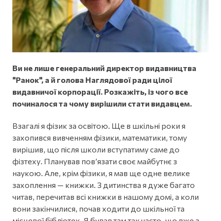
Ви не лише генеральний директор видавництва
"Ранок", а й голова Наглядової ради цілої
видавничої корпорації. Розкажіть, із чого все
починалося та чому вирішили стати видавцем.
Взагалі я фізик за освітою. Ще в шкільні роки я
захопився вивченням фізики, математики, тому
вирішив, що після школи вступатиму саме до
фізтеху. Планував пов’язати своє майбутнє з
наукою. Але, крім фізики, я мав ще одне велике
захоплення — книжки. З дитинства я дуже багато
читав, перечитав всі книжки в нашому домі, а коли
вони закінчилися, почав ходити до шкільної та
місцевої бібліотек. Я бував там так часто, що вже з