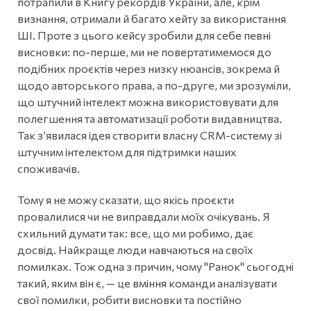
потрапили в Книгу рекордів України, але, крім
визнання, отримали й багато хейту за використання
ШІ. Проте з цього кейсу зробили для себе певні
висновки: по-перше, ми не повертатимемося до
подібних проєктів через низку нюансів, зокрема й
щодо авторського права, а по-друге, ми зрозуміли,
що штучний інтелект можна використовувати для
полегшення та автоматизації роботи видавництва.
Так з’явилася ідея створити власну CRM-систему зі
штучним інтелектом для підтримки наших
споживачів.
Тому я не можу сказати, що якісь проєкти
провалилися чи не виправдали моїх очікувань. Я
схильний думати так: все, що ми робимо, дає
досвід. Найкраще люди навчаються на своїх
помилках. Тож одна з причин, чому "Ранок" сьогодні
такий, яким він є, — це вміння команди аналізувати
свої помилки, робити висновки та постійно