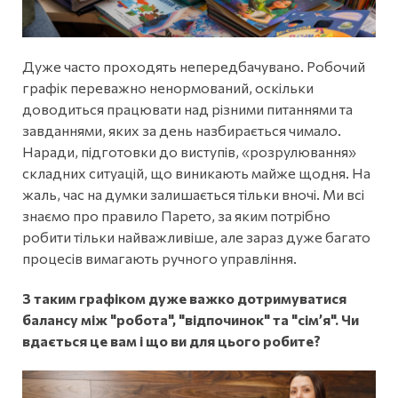
Дуже часто проходять непередбачувано. Робочий
графік переважно ненормований, оскільки
доводиться працювати над різними питаннями та
завданнями, яких за день назбирається чимало.
Наради, підготовки до виступів, «розрулювання»
складних ситуацій, що виникають майже щодня. На
жаль, час на думки залишається тільки вночі. Ми всі
знаємо про правило Парето, за яким потрібно
робити тільки найважливіше, але зараз дуже багато
процесів вимагають ручного управління.
З таким графіком дуже важко дотримуватися
балансу між "робота", "відпочинок" та "сім’я". Чи
вдається це вам і що ви для цього робите?