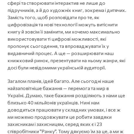
сфері та створювати інтерактив не лише до
підручників, а й до художніх книг, зокрема і дитячих.
Замість того, щоб розповідати про те, як
цифровізація та нові технології можуть витіснити
книгу й зовсім її замінити, ми хочемо максимально
використовувати ті цифрові можливості, які
пропонує сьогодення, та впроваджувати їх у
видавничий процес. А ще — розширювати наш
книжковий ринок, презентувати на ньому жанри, які
досі були невідомими українській аудиторії.
Загалом планів, ідей багато. Але сьогодні наше
найзаповітніше бажання — перемога та мир в
Україні. Думаю, таке бажання розділяють з нами ще
близько 40 мільйонів українців. Нині нам
доводиться працювати у складних умовах, і все ж
ми можемо продовжувати це робити завдяки
захисникам і захисницям, серед яких є і 23
співробітники "Ранку". Тому дякуємо їм за це, а ми ж