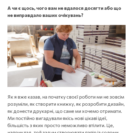
А чи є щось, чого вам не вдалося досягти або що
не виправдало ваших очікувань?
Як я вже казав, на початку своєї роботи ми не зовсім
розуміли, як створити книжку, як розробити дизайн,
як донести друкарні, що саме ми хочемо отримати.
Ми постійно вигадували якісь нові цікаві ідеї,
більшість з яких просто неможливо втілити. Це,
наприклад, той задум створювати папір із соломи,