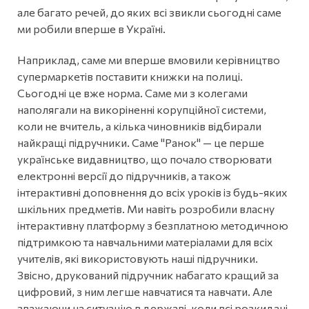
але багато речей, до яких всі звикли сьогодні саме
ми робили вперше в Україні.
Наприклад, саме ми вперше вмовили керівництво
супермаркетів поставити книжки на полиці.
Сьогодні це вже норма. Саме ми з колегами
наполягали на викоріненні корупційної системи,
коли не вчитель, а кілька чиновників відбирали
найкращі підручники. Саме "Ранок" — це перше
українське видавництво, що почало створювати
електронні версії до підручників, а також
інтерактивні доповнення до всіх уроків із будь-яких
шкільних предметів. Ми навіть розробили власну
інтерактивну платформу з безплатною методичною
підтримкою та навчальними матеріалами для всіх
учителів, які використовують наші підручники.
Звісно, друкований підручник набагато кращий за
цифровий, з ним легше навчатися та навчати. Але
зважаючи на ситуацію в державі, коли всі розкидані