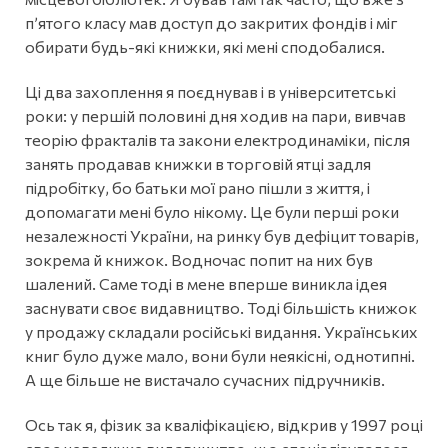
п’ятого класу мав доступ до закритих фондів і міг
обирати будь-які книжки, які мені сподобалися.
Ці два захоплення я поєднував і в університетські
роки: у першій половині дня ходив на пари, вивчав
теорію фракталів та закони електродинаміки, після
занять продавав книжки в торговій ятці задля
підробітку, бо батьки мої рано пішли з життя, і
допомагати мені було нікому. Це були перші роки
незалежності України, на ринку був дефіцит товарів,
зокрема й книжок. Водночас попит на них був
шалений. Саме тоді в мене вперше виникла ідея
заснувати своє видавництво. Тоді більшість книжок
у продажу складали російські видання. Українських
книг було дуже мало, вони були неякісні, однотипні.
А ще більше не вистачало сучасних підручників.
Ось так я, фізик за кваліфікацією, відкрив у 1997 році