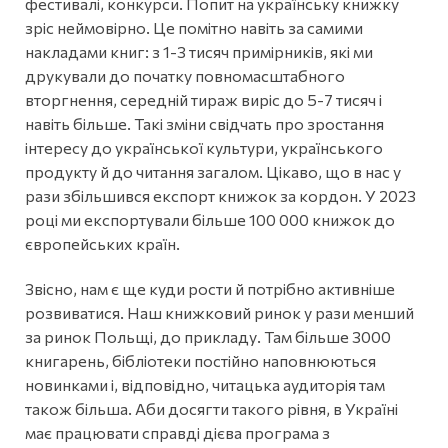
фестивалі, конкурси. Попит на українську книжку
зріс неймовірно. Це помітно навіть за самими
накладами книг: з 1-3 тисяч примірників, які ми
друкували до початку повномасштабного
вторгнення, середній тираж виріс до 5-7 тисяч і
навіть більше. Такі зміни свідчать про зростання
інтересу до української культури, українського
продукту й до читання загалом. Цікаво, що в нас у
рази збільшився експорт книжок за кордон. У 2023
році ми експортували більше 100 000 книжок до
європейських країн.
Звісно, нам є ще куди рости й потрібно активніше
розвиватися. Наш книжковий ринок у рази менший
за ринок Польщі, до прикладу. Там більше 3000
книгарень, бібліотеки постійно наповнюються
новинками і, відповідно, читацька аудиторія там
також більша. Аби досягти такого рівня, в Україні
має працювати справді дієва програма з