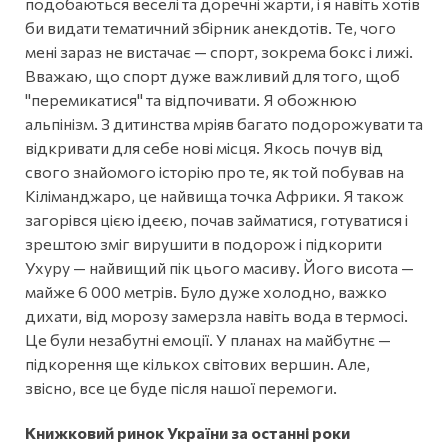
подобаються веселі та доречні жарти, і я навіть хотів
би видати тематичний збірник анекдотів. Те, чого
мені зараз не вистачає — спорт, зокрема бокс і лижі.
Вважаю, що спорт дуже важливий для того, щоб
"перемикатися" та відпочивати. Я обожнюю
альпінізм. З дитинства мріяв багато подорожувати та
відкривати для себе нові місця. Якось почув від
свого знайомого історію про те, як той побував на
Кіліманджаро, це найвища точка Африки. Я також
загорівся цією ідеєю, почав займатися, готуватися і
зрештою зміг вирушити в подорож і підкорити
Ухуру — найвищий пік цього масиву. Його висота —
майже 6 000 метрів. Було дуже холодно, важко
дихати, від морозу замерзла навіть вода в термосі.
Це були незабутні емоції. У планах на майбутнє —
підкорення ще кількох світових вершин. Але,
звісно, все це буде після нашої перемоги.
Книжковий ринок України за останні роки