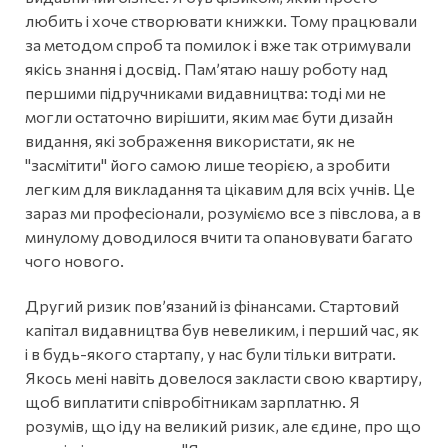
любить і хоче створювати книжки. Тому працювали
за методом спроб та помилок і вже так отримували
якісь знання і досвід. Пам’ятаю нашу роботу над
першими підручниками видавництва: тоді ми не
могли остаточно вирішити, яким має бути дизайн
видання, які зображення використати, як не
"засмітити" його самою лише теорією, а зробити
легким для викладання та цікавим для всіх учнів. Це
зараз ми професіонали, розуміємо все з півслова, а в
минулому доводилося вчити та опановувати багато
чого нового.
Другий ризик пов’язаний із фінансами. Стартовий
капітал видавництва був невеликим, і перший час, як
і в будь-якого стартапу, у нас були тільки витрати.
Якось мені навіть довелося закласти свою квартиру,
щоб виплатити співробітникам зарплатню. Я
розумів, що іду на великий ризик, але єдине, про що