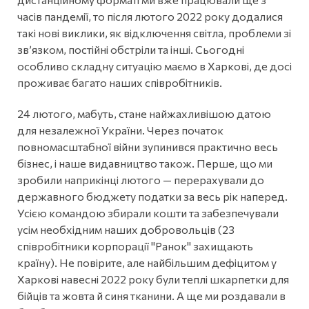
часів пандемії, то після лютого 2022 року додалися
такі нові виклики, як відключення світла, проблеми зі
зв’язком, постійні обстріли та інші. Сьогодні
особливо складну ситуацію маємо в Харкові, де досі
проживає багато наших співробітників.
24 лютого, мабуть, стане найжахливішою датою
для незалежної України. Через початок
повномасштабної війни зупинився практично весь
бізнес, і наше видавництво також. Перше, що ми
зробили наприкінці лютого — перерахували до
державного бюджету податки за весь рік наперед.
Усією командою збирали кошти та забезпечували
усім необхідним наших добровольців (23
співробітники корпорації "Ранок" захищають
країну). Не повірите, але найбільшим дефіцитом у
Харкові навесні 2022 року були теплі шкарпетки для
бійців та жовта й синя тканини. А ще ми роздавали в