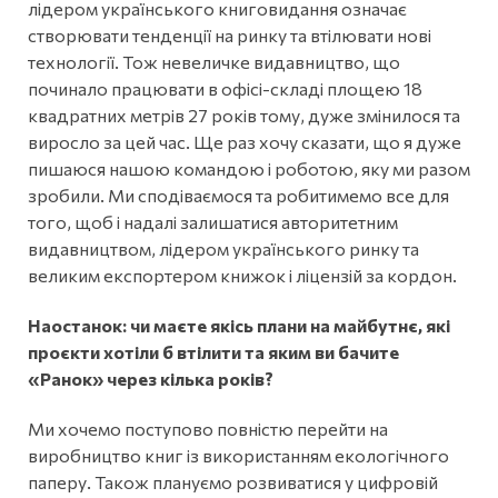
лідером українського книговидання означає
створювати тенденції на ринку та втілювати нові
технології. Тож невеличке видавництво, що
починало працювати в офісі-складі площею 18
квадратних метрів 27 років тому, дуже змінилося та
виросло за цей час. Ще раз хочу сказати, що я дуже
пишаюся нашою командою і роботою, яку ми разом
зробили. Ми сподіваємося та робитимемо все для
того, щоб і надалі залишатися авторитетним
видавництвом, лідером українського ринку та
великим експортером книжок і ліцензій за кордон.
Наостанок: чи маєте якісь плани на майбутнє, які
проєкти хотіли б втілити та яким ви бачите
«Ранок» через кілька років?
Ми хочемо поступово повністю перейти на
виробництво книг із використанням екологічного
паперу. Також плануємо розвиватися у цифровій