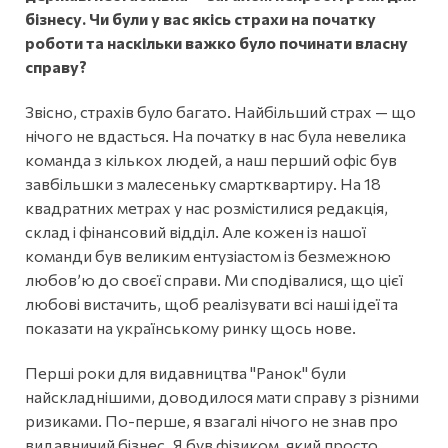
бізнесу. Чи були у вас якісь страхи на початку
роботи та наскільки важко було починати власну
справу?
Звісно, страхів було багато. Найбільший страх — що
нічого не вдасться. На початку в нас була невелика
команда з кількох людей, а наш перший офіс був
завбільшки з малесеньку смартквартиру. На 18
квадратних метрах у нас розмістилися редакція,
склад і фінансовий відділ. Але кожен із нашої
команди був великим ентузіастом із безмежною
любов’ю до своєї справи. Ми сподівалися, що цієї
любові вистачить, щоб реалізувати всі наші ідеї та
показати на українському ринку щось нове.
Перші роки для видавництва "Ранок" були
найскладнішими, доводилося мати справу з різними
ризиками. По-перше, я взагалі нічого не знав про
видавничий бізнес. Я був фізиком, який просто