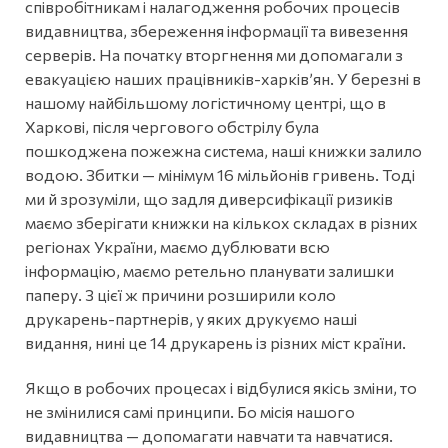
співробітникам і налагодження робочих процесів
видавництва, збереження інформації та вивезення
серверів. На початку вторгнення ми допомагали з
евакуацією наших працівників-харків’ян. У березні в
нашому найбільшому логістичному центрі, що в
Харкові, після чергового обстрілу була
пошкоджена пожежна система, наші книжки залило
водою. Збитки — мінімум 16 мільйонів гривень. Тоді
ми й зрозуміли, що задля диверсифікації ризиків
маємо зберігати книжки на кількох складах в різних
регіонах України, маємо дублювати всю
інформацію, маємо ретельно планувати залишки
паперу. З цієї ж причини розширили коло
друкарень-партнерів, у яких друкуємо наші
видання, нині це 14 друкарень із різних міст країни.
Якщо в робочих процесах і відбулися якісь зміни, то
не змінилися самі принципи. Бо місія нашого
видавництва — допомагати навчати та навчатися.