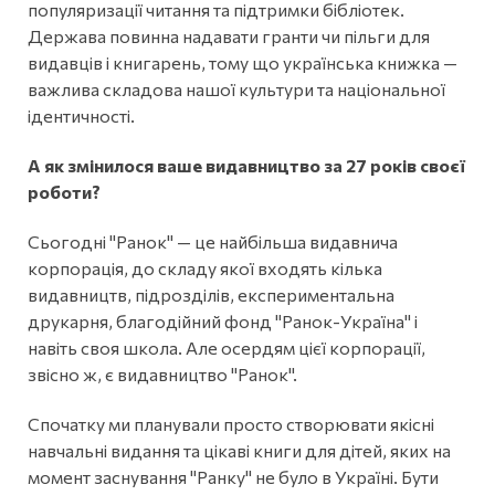
популяризації читання та підтримки бібліотек.
Держава повинна надавати гранти чи пільги для
видавців і книгарень, тому що українська книжка —
важлива складова нашої культури та національної
ідентичності.
А як змінилося ваше видавництво за 27 років своєї
роботи?
Сьогодні "Ранок" — це найбільша видавнича
корпорація, до складу якої входять кілька
видавництв, підрозділів, експериментальна
друкарня, благодійний фонд "Ранок-Україна" і
навіть своя школа. Але осердям цієї корпорації,
звісно ж, є видавництво "Ранок".
Спочатку ми планували просто створювати якісні
навчальні видання та цікаві книги для дітей, яких на
момент заснування "Ранку" не було в Україні. Бути