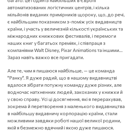
багато: це і один із найбільших в Європі
автоматизованих логістичних центрів, і кілька
мільйонів виданих примірників щороку, що, до речі,
є найбільшим показником з-поміж усіх видавництв
країни, і участь у величезній кількості українських та
міжнародних книжкових фестивалів, і перемоги
наших книг у багатьох преміях, і співпраця з
компаніями Walt Disney, Pixar Animations та іншими...
Зараз навіть важко все пригадати.
Але те, чим я пишаюся найбільше, — це команда
"Ранку". Я дуже радий, що в нашому видавництві
вдалося зібрати потужну команду дуже різних, але
водночас натхненних людей, закоханих у книжки й
у свою справу. Усі ці досягнення, які я перерахував,
зокрема й перетворення з маленького видавництва
в найбільшу видавничу корпорацію країни, стали
можливими завдяки роботі нашої великої родини,
якій я безмежно вдячний і якою дуже пишаюся.