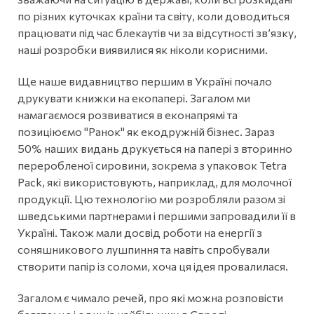
по різних куточках країни та світу, коли доводиться
працювати під час блекаутів чи за відсутності зв’язку,
наші розробки виявилися як ніколи корисними.
Ще наше видавництво першим в Україні почало
друкувати книжки на екопапері. Загалом ми
намагаємося розвиватися в еконапрямі та
позиціюємо "Ранок" як екодружній бізнес. Зараз
50% наших видань друкується на папері з вторинно
переробленої сировини, зокрема з упаковок Tetra
Pack, які використовують, наприклад, для молочної
продукції. Цю технологію ми розробляли разом зі
шведськими партнерами і першими запровадили її в
Україні. Також мали досвід роботи на енергії з
соняшникового лушпиння та навіть спробували
створити папір із соломи, хоча ця ідея провалилася.
Загалом є чимало речей, про які можна розповісти