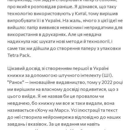
про який я розповідав раніше. Я дізнався, що таку
технологію використовують у Китаї, тому вирішив
випробувати її і в Україні. На жаль, нічого з цієї ідеї не
вийшло: папір виявився неякісним і непридатним для
використання в друкарнях. Але ця невдача
надихнула нас шукати нові методи й технології, і
саме так ми дійшли до створення паперу з упаковки
Tetra Pack.
Цікавий досвід зі створенням першої в Україні
книжки за допомогою штучного інтелекту (ШІ).
"Ранок" — інноваційне видавництво, тому у 2022 році
ми вирішили на власному досвіді подивитися, що з
цього вийде. Я не назвав би це провалом чи
невдачею, бо книжку ми все ж таки видали, вона
називається «Хочу на Марс». Усі ілюстрації та текст
до неї створила нейромережа відповідно до наших
завдань і вказівок. За це видання ми навіть