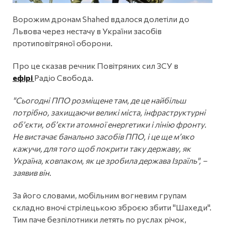
Ворожим дронам Shahed вдалося долетіли до
Львова через нестачу в України засобів
протиповітряної оборони.
Про це сказав речник Повітряних сил ЗСУ в
ефірі
Радіо Свобода.
"Сьогодні ППО розміщене там, де це найбільш
потрібно, захищаючи великі міста, інфраструктурні
об’єкти, об’єкти атомної енергетики і лінію фронту.
Не вистачає банально засобів ППО, і це ще м’яко
кажучи, для того щоб покрити таку державу, як
Україна, ковпаком, як це зробила держава Ізраїль", –
заявив він.
За його словами, мобільним вогневим групам
складно вночі стрілецькою зброєю збити "Шахеди".
Тим паче безпілотники летять по руслах річок,