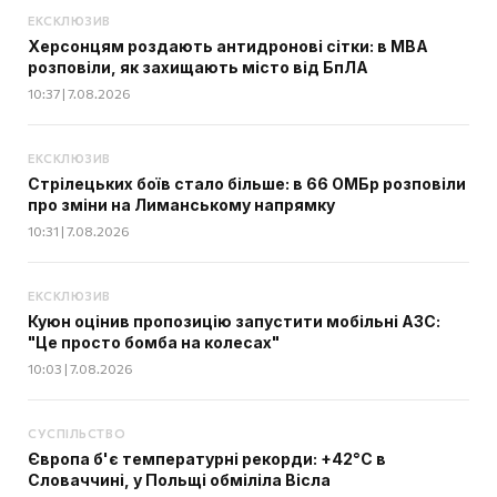
ЕКСКЛЮЗИВ
Херсонцям роздають антидронові сітки: в МВА
розповіли, як захищають місто від БпЛА
10:37 | 7.08.2026
ЕКСКЛЮЗИВ
Стрілецьких боїв стало більше: в 66 ОМБр розповіли
про зміни на Лиманському напрямку
10:31 | 7.08.2026
ЕКСКЛЮЗИВ
Куюн оцінив пропозицію запустити мобільні АЗС:
"Це просто бомба на колесах"
10:03 | 7.08.2026
СУСПІЛЬСТВО
Європа б'є температурні рекорди: +42°C в
Словаччині, у Польщі обміліла Вісла