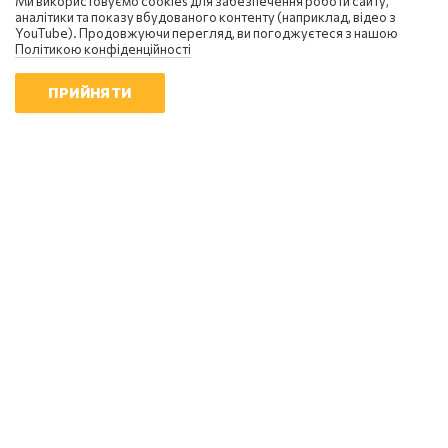
Ми використовуємо cookies для забезпечення роботи сайту,
аналітики та показу вбудованого контенту (наприклад, відео з
YouTube). Продовжуючи перегляд, ви погоджуєтеся з нашою
Політикою конфіденційності
ПРИЙНЯТИ