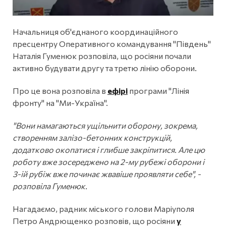
Начальниця об'єднаного координаційного
пресцентру Оперативного командування "Південь"
Наталія Гуменюк розповіла, що росіяни почали
активно будувати другу та третю лінію оборони.
Про це вона розповіла в
ефірі
програми "Лінія
фронту" на "Ми-Україна".
"Вони намагаються ущільнити оборону, зокрема,
створенням залізо-бетонних конструкцій,
додатково окопатися і глибше закріпитися. Але цю
роботу вже зосереджено на 2-му рубежі оборони і
3-ій рубіж вже починає жвавіше проявляти себе", -
розповіла Гуменюк.
Нагадаємо, радник міського голови Маріуполя
Петро Андрющенко розповів, що росіяни
у