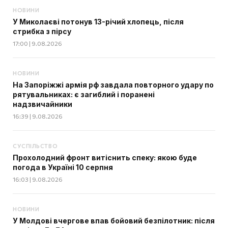
НОВИНИ
У Миколаєві потонув 13-річий хлопець, після
стрибка з пірсу
17:00 | 9.08.2026
НОВИНИ
На Запоріжжі армія рф завдала повторного удару по
рятувальниках: є загиблий і поранені
надзвичайники
16:39 | 9.08.2026
СУСПІЛЬСТВО
Прохолодний фронт витіснить спеку: якою буде
погода в Україні 10 серпня
16:03 | 9.08.2026
НОВИНИ
У Молдові вчергове впав бойовий безпілотник: після