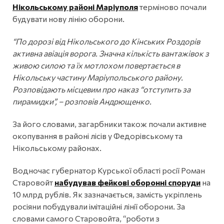
Нікольському районі Маріуполя
терміново почали
будувати нову лінію оборони.
“По дорозі від Нікольського до Кінських Роздорів
активна авіація ворога. Значна кількість вантажівок з
живою силою та їх мотлохом повертається в
Нікольську частину Маріупольського району.
Розповідають місцевим про наказ “отступить за
пирамидки”, – розповів Андрющенко.
За його словами, загарбники також почали активне
окопування в районі лісів у Федорівському та
Нікольському районах.
Водночас губернатор Курської області росії Роман
Старовойт
набудував фейкові оборонні споруди
на
10 млрд рублів. Як зазначається, замість укріплень
росіяни побудували імітаційні лінії оборони. За
словами самого Старовойта, “роботи з