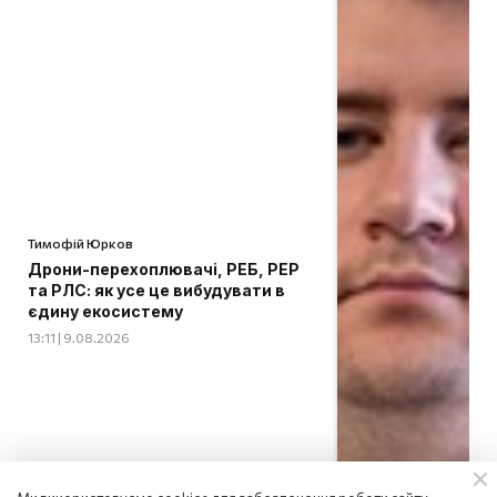
Тимофій Юрков
Дрони-перехоплювачі, РЕБ, РЕР
та РЛС: як усе це вибудувати в
єдину екосистему
13:11 | 9.08.2026