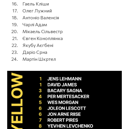
Гаель Кліши
Олег Лужний
Антоніо Валенсія
Чарлі Адам
Мікаель Сільвестр
Євген Коноплянка
Якубу Аєгбені
Даріо Срна
Мартін Шкртел