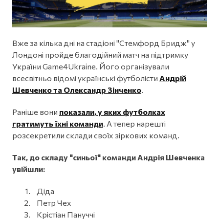
Вже за кілька дні на стадіоні "Стемфорд Бридж" у
Лондоні пройде благодійний матч на підтримку
України Game4Ukraine. Його організували
всесвітньо відомі українські футболісти
Андрій
Шевченко та Олександр Зінченко
.
Раніше вони
показали, у яких футболках
гратимуть їхні команди
. А тепер нарешті
розсекретили склади своїх зіркових команд.
Так, до складу "синьої" команди Андрія Шевченка
увійшли:
Діда
Петр Чех
Крістіан Пануччі