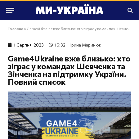
Головна
»
Game4Ukraine вже близько: хто зіграє у командах Шевченка та Зінченка на підтримку України. Повний список
1 Серпня, 2023
16:32
Ірина Маринюк
Game4Ukraine вже близько: хто
зіграє у командах Шевченка та
Зінченка на підтримку України.
Повний список