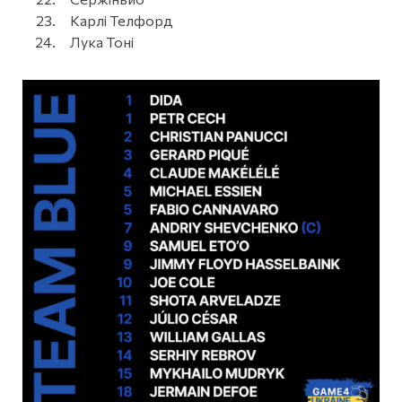
Карлі Телфорд
Лука Тоні