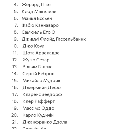
Жерард Піке
Клод Макелеле
Майкл Ессьєн
Фабіо Каннаваро
Самюель Ето'О
Джиммі Флойд Гассельбайнк
Джо Коул
Шота Арвеладзе
Жуліо Сезар
Вільям Галлас
Сергій Ребров
Михайло Мудрик
Джермейн Дефо
Кларенс Зеєдорф
Клер Рафферті
Массімо Оддо
Карло Кудичіні
Джанфранко Дзола
Сержіньйо