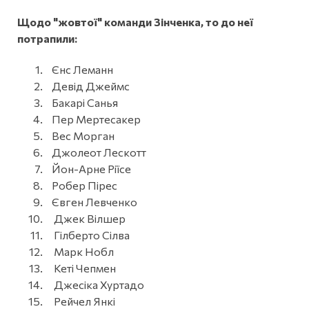
Щодо "жовтої" команди Зінченка, то до неї
потрапили:
Єнс Леманн
Девід Джеймс
Бакарі Санья
Пер Мертесакер
Вес Морган
Джолеот Лескотт
Йон-Арне Ріїсе
Робер Пірес
Євген Левченко
Джек Вілшер
Гілберто Сілва
Марк Нобл
Кеті Чепмен
Джесіка Хуртадо
Рейчел Янкі